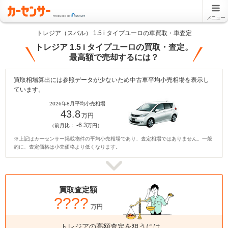
メニュー
トレジア（スバル） 1.5 i タイプユーロの車買取・車査定
トレジア 1.5 i タイプユーロの買取・査定。
最高額で売却するには？
買取相場算出には参照データが少ないため中古車平均小売相場を表示し
ています。
2026年8月平均小売相場
43.8
万円
-6.3
（前月比：
万円）
※上記はカーセンサー掲載物件の平均小売相場であり、査定相場ではありません。一般
的に、査定価格は小売価格より低くなります。
買取査定額
????
万円
トレジアの高額査定を狙うには、