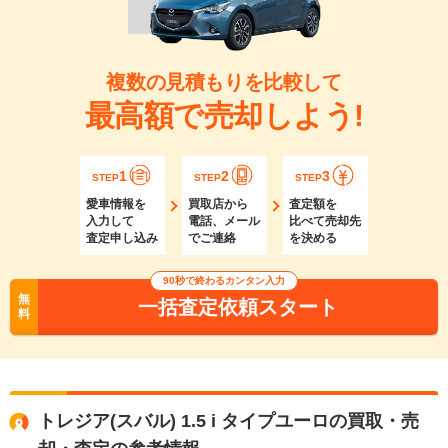
複数の見積もりを比較して
最高額で売却しよう!
1
2
3
STEP
STEP
STEP
愛車情報を
買取店から
査定額を
入力して
電話、メール
比べて売却先
査定申し込み
でご連絡
を決める
90秒で終わるカンタン入力
無
一括査定依頼スタート
料
トレジア(スバル) 1.5 i タイプユーロの買取・売