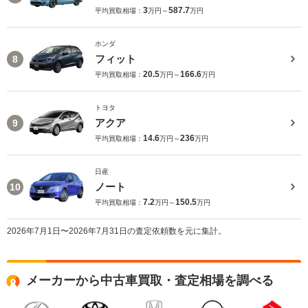
3
587.7
平均買取相場：
万円～
万円
ホンダ
フィット
8
20.5
166.6
平均買取相場：
万円～
万円
トヨタ
アクア
9
14.6
236
平均買取相場：
万円～
万円
日産
ノート
10
7.2
150.5
平均買取相場：
万円～
万円
2026年7月1日〜2026年7月31日の査定依頼数を元に集計。
メーカーから中古車買取・査定相場を調べる