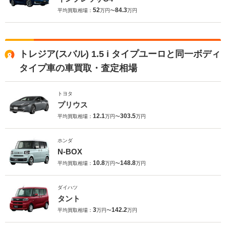
52
84.3
平均買取相場：
万円〜
万円
トレジア(スバル) 1.5 i タイプユーロと同一ボディ
タイプ車の車買取・査定相場
トヨタ
プリウス
12.1
303.5
平均買取相場：
万円〜
万円
ホンダ
N-BOX
10.8
148.8
平均買取相場：
万円〜
万円
ダイハツ
タント
3
142.2
平均買取相場：
万円〜
万円