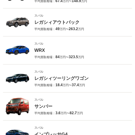
67.4
148.9
平均買取相場：
万円〜
万円
スバル
レガシィアウトバック
49
263.2
平均買取相場：
万円〜
万円
スバル
WRX
84
323.5
平均買取相場：
万円〜
万円
スバル
レガシィツーリングワゴン
18.4
37.4
平均買取相場：
万円〜
万円
スバル
サンバー
3.6
82.7
平均買取相場：
万円〜
万円
スバル
インプレッサG4