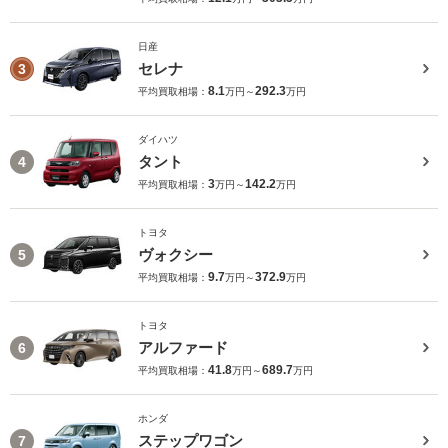
日産
セレナ
3
8.1
292.3
平均買取相場：
万円～
万円
ダイハツ
タント
4
3
142.2
平均買取相場：
万円～
万円
トヨタ
ヴォクシー
5
9.7
372.9
平均買取相場：
万円～
万円
トヨタ
アルファード
6
41.8
689.7
平均買取相場：
万円～
万円
ホンダ
ステップワゴン
7