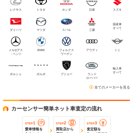
レクサス
トヨタ
ホンダ
日産
スズキ
国産車
すべて
ダイハツ
マツダ
スバル
三菱
メルセデス
BMW
フォルクス
アウディ
ミニ
・ベンツ
ワーゲン
輸入車
すべて
ポルシェ
ボルボ
プジョー
ランド
ローバー
全てのメーカーを見る
カーセンサー簡単ネット車査定の流れ
1
2
3
STEP
STEP
STEP
愛車情報を
買取店から
査定額を