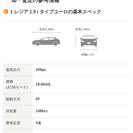
却・査定の参考情報
トレジア 1.5 i タイプユーロの基本スペック
全長3.99m
全高1.59m
全幅1.7m
最高出力
109ps
燃費
19.0km/L
(JC08モード)
駆動方式
FF
排気量
1496cc
乗車定員
5名