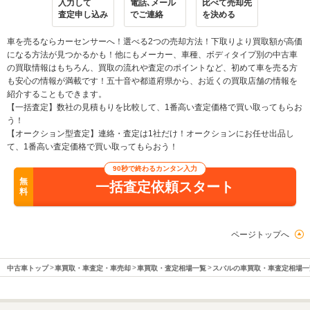
入力して
電話､メール
比べて売却先
査定申し込み
でご連絡
を決める
車を売るならカーセンサーへ！選べる2つの売却方法！下取りより買取額が高価
になる方法が見つかるかも！他にもメーカー、車種、ボディタイプ別の中古車
の買取情報はもちろん、買取の流れや査定のポイントなど、初めて車を売る方
も安心の情報が満載です！五十音や都道府県から、お近くの買取店舗の情報を
紹介することもできます。
【一括査定】数社の見積もりを比較して、1番高い査定価格で買い取ってもらお
う！
【オークション型査定】連絡・査定は1社だけ！オークションにお任せ出品し
て、1番高い査定価格で買い取ってもらおう！
90秒で終わるカンタン入力
無
一括査定依頼スタート
料
ページトップへ
中古車トップ
車買取・車査定・車売却
車買取・査定相場一覧
スバルの車買取・車査定相場一