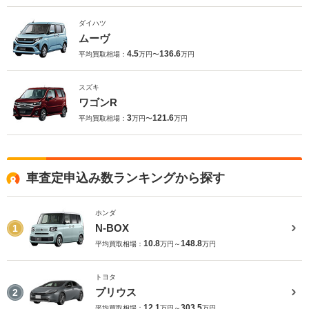
ダイハツ
ムーヴ
4.5
136.6
平均買取相場：
万円〜
万円
スズキ
ワゴンR
3
121.6
平均買取相場：
万円〜
万円
車査定申込み数ランキングから探す
ホンダ
N-BOX
1
10.8
148.8
平均買取相場：
万円～
万円
トヨタ
プリウス
2
12.1
303.5
平均買取相場：
万円～
万円