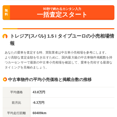
90
秒で終わるカンタン入力
無
一括査定スタート
料
トレジア(スバル) 1.5 i タイプユーロの小売相場情
報
あなたの愛車を査定する時、買取業者は中古車小売相場を参考にします。
より高額な査定金額を引き出すために、国内最大級の中古車物件掲載数を持
つカーセンサーで最新の中古車小売相場を確認して、愛車を売却する最適な
タイミングを見極めましょう。
中古車物件の平均小売価格と掲載台数の推移
平均価格
43.8万円
前月比
-6.3万円
平均走行距離
60409km