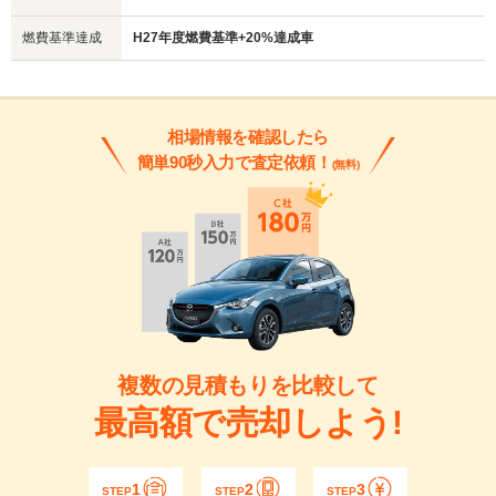
燃費基準達成
H27年度燃費基準+20%達成車
相場情報を確認したら
簡単90秒入力で査定依頼！
(無料)
複数の見積もりを比較して
最高額で売却しよう!
1
2
3
STEP
STEP
STEP