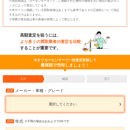
※買取相場は「カーセンサーネット」に掲載された物件の価格を元に独自の集計ロジ
ックによって算出しています。
※本サイトに掲載している買取相場はあくまでも参考でありその正確性について保証
するものではありません。
※実際の査定額は車の装備や状態によって異なります。
高額査定を狙うには、
より多くの買取業者の査定を比較
することが重要です。
今すぐカーセンサーで一括査定依頼して
最高額で売却しましょう！
入力
確認
完了
メーカー・車種・グレード
必須
選択してください
年式
必須
※不明の場合はおおよそでOKです