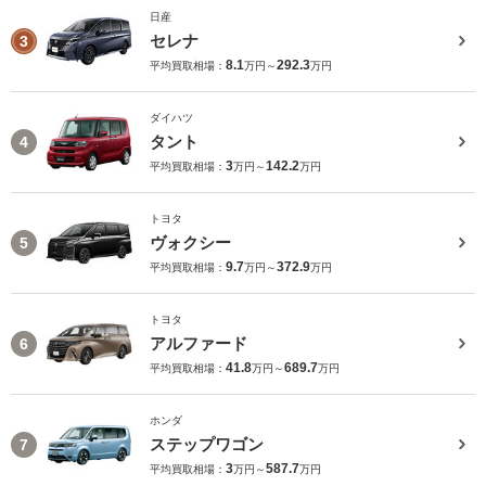
日産
セレナ
3
8.1
292.3
平均買取相場：
万円～
万円
ダイハツ
タント
4
3
142.2
平均買取相場：
万円～
万円
トヨタ
ヴォクシー
5
9.7
372.9
平均買取相場：
万円～
万円
トヨタ
アルファード
6
41.8
689.7
平均買取相場：
万円～
万円
ホンダ
ステップワゴン
7
3
587.7
平均買取相場：
万円～
万円