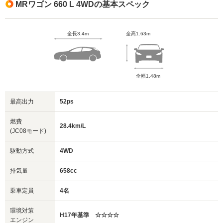
MRワゴン 660 L 4WDの基本スペック
全長3.4m
全高1.63m
全幅1.48m
最高出力
52ps
燃費
28.4km/L
(JC08モード)
駆動方式
4WD
排気量
658cc
乗車定員
4名
環境対策
H17年基準 ☆☆☆☆
エンジン