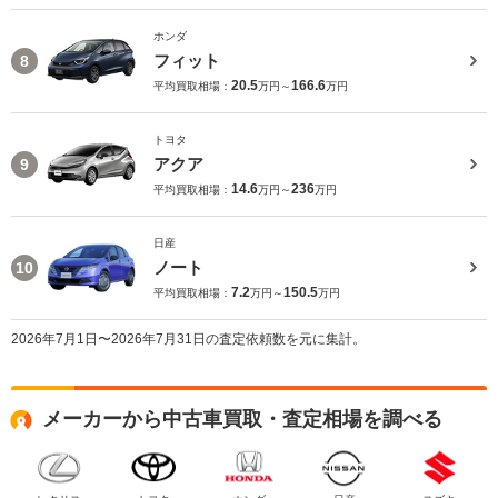
ホンダ
フィット
8
20.5
166.6
平均買取相場：
万円～
万円
トヨタ
アクア
9
14.6
236
平均買取相場：
万円～
万円
日産
ノート
10
7.2
150.5
平均買取相場：
万円～
万円
2026年7月1日〜2026年7月31日の査定依頼数を元に集計。
メーカーから中古車買取・査定相場を調べる