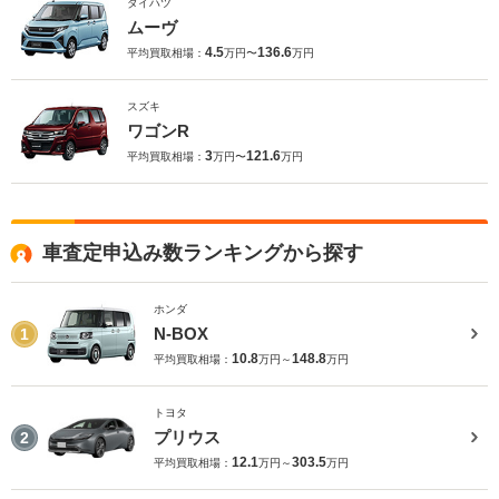
ダイハツ
ムーヴ
4.5
136.6
平均買取相場：
万円〜
万円
スズキ
ワゴンR
3
121.6
平均買取相場：
万円〜
万円
車査定申込み数ランキングから探す
ホンダ
N-BOX
1
10.8
148.8
平均買取相場：
万円～
万円
トヨタ
プリウス
2
12.1
303.5
平均買取相場：
万円～
万円