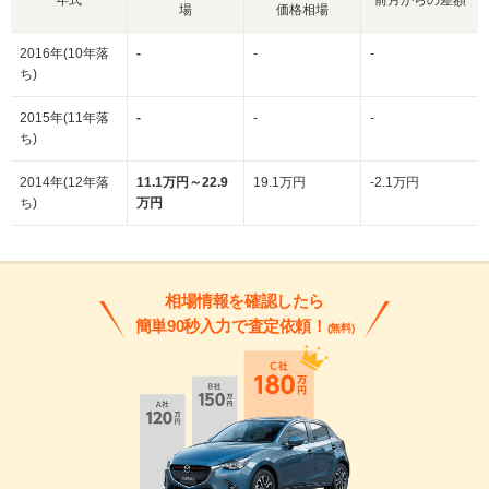
場
価格相場
2016年(10年落
-
-
-
ち)
2015年(11年落
-
-
-
ち)
2014年(12年落
11.1万円～22.9
19.1万円
-2.1万円
ち)
万円
相場情報を確認したら
簡単90秒入力で査定依頼！
(無料)