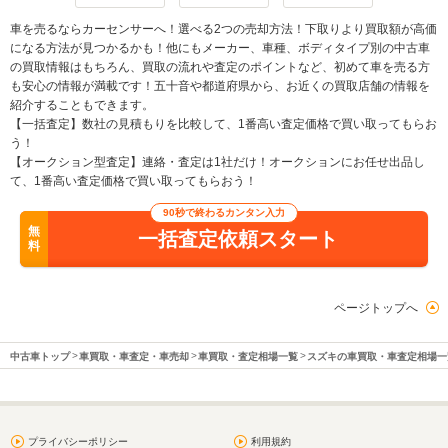
車を売るならカーセンサーへ！選べる2つの売却方法！下取りより買取額が高価
になる方法が見つかるかも！他にもメーカー、車種、ボディタイプ別の中古車
の買取情報はもちろん、買取の流れや査定のポイントなど、初めて車を売る方
も安心の情報が満載です！五十音や都道府県から、お近くの買取店舗の情報を
紹介することもできます。
【一括査定】数社の見積もりを比較して、1番高い査定価格で買い取ってもらお
う！
【オークション型査定】連絡・査定は1社だけ！オークションにお任せ出品し
て、1番高い査定価格で買い取ってもらおう！
90秒で終わるカンタン入力
無
一括査定依頼スタート
料
ページトップへ
中古車トップ
車買取・車査定・車売却
車買取・査定相場一覧
スズキの車買取・車査定相場一
プライバシーポリシー
利用規約