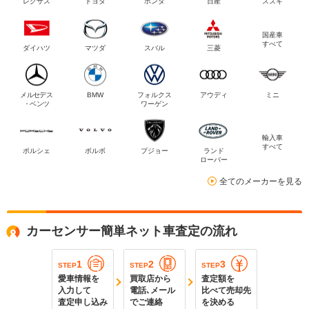
レクサス
トヨタ
ホンダ
日産
スズキ
国産車
すべて
ダイハツ
マツダ
スバル
三菱
メルセデス
BMW
フォルクス
アウディ
ミニ
・ベンツ
ワーゲン
輸入車
すべて
ポルシェ
ボルボ
プジョー
ランド
ローバー
全てのメーカーを見る
カーセンサー簡単ネット車査定の流れ
1
2
3
STEP
STEP
STEP
愛車情報を
買取店から
査定額を
入力して
電話､メール
比べて売却先
査定申し込み
でご連絡
を決める