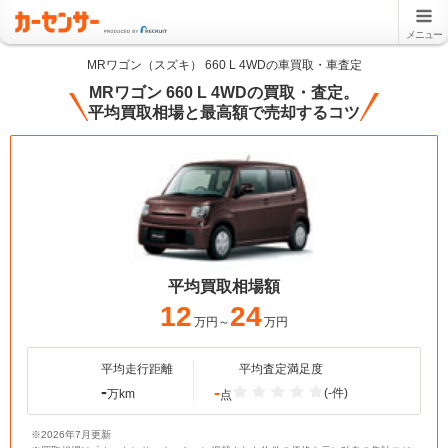
メニュー
MRワゴン（スズキ） 660 L 4WDの車買取・車査定
MRワゴン 660 L 4WDの買取・査定。
平均買取相場と最高額で売却するコツ
平均買取相場額
12
24
万円～
万円
平均走行距離
平均査定満足度
-
-
(-件)
万km
点
※2026年7月更新