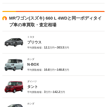
MRワゴン(スズキ) 660 L 4WDと同一ボディタイ
プ車の車買取・査定相場
トヨタ
プリウス
12.1
303.5
平均買取相場：
万円〜
万円
ホンダ
N-BOX
10.8
148.8
平均買取相場：
万円〜
万円
ダイハツ
タント
3
142.2
平均買取相場：
万円〜
万円
ホンダ