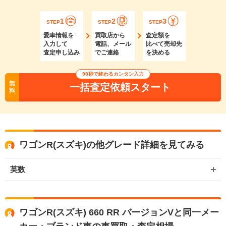
1
2
3
STEP
STEP
STEP
愛車情報を
買取店から
査定額を
入力して
電話、メール
比べて売却先
査定申し込み
でご連絡
を決める
90秒で終わるカンタン入力
無
一括査定依頼スタート
料
ワゴンR(スズキ)の他グレード詳細を見てみる
英数
ワゴンR(スズキ) 660 RR バージョンVと同一メー