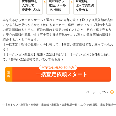
愛車情報を
買取店から
査定額を
入力して
電話､メール
比べて売却先
査定申し込み
でご連絡
を決める
車を売るならカーセンサーへ！選べる2つの売却方法！下取りより買取額が高価
になる方法が見つかるかも！他にもメーカー、車種、ボディタイプ別の中古車
の買取情報はもちろん、買取の流れや査定のポイントなど、初めて車を売る方
も安心の情報が満載です！五十音や都道府県から、お近くの買取店舗の情報を
紹介することもできます。
【一括査定】数社の見積もりを比較して、1番高い査定価格で買い取ってもらお
う！
【オークション型査定】連絡・査定は1社だけ！オークションにお任せ出品し
て、1番高い査定価格で買い取ってもらおう！
90秒で終わるカンタン入力
無
一括査定依頼スタート
料
ページトップへ
中古車トップ
車買取・車査定・車売却
車買取・査定相場一覧
スズキの車買取・車査定相場一