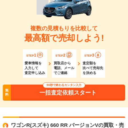
複数の見積もりを比較して
最高額で売却しよう!
1
2
3
STEP
STEP
STEP
愛車情報を
買取店から
査定額を
入力して
電話、メール
比べて売却先
査定申し込み
でご連絡
を決める
90秒で終わるカンタン入力
無
一括査定依頼スタート
料
ワゴンR(スズキ) 660 RR バージョンVの買取・売