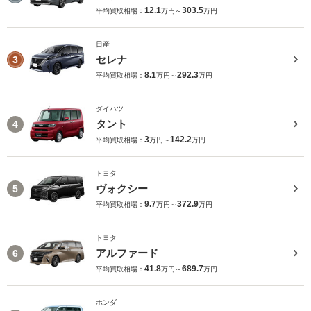
12.1
303.5
平均買取相場：
万円～
万円
日産
セレナ
3
8.1
292.3
平均買取相場：
万円～
万円
ダイハツ
タント
4
3
142.2
平均買取相場：
万円～
万円
トヨタ
ヴォクシー
5
9.7
372.9
平均買取相場：
万円～
万円
トヨタ
アルファード
6
41.8
689.7
平均買取相場：
万円～
万円
ホンダ