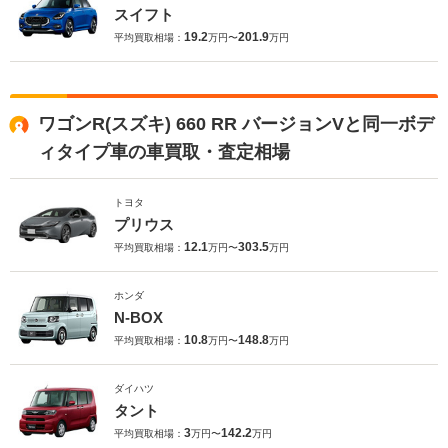
スイフト
19.2
201.9
平均買取相場：
万円〜
万円
ワゴンR(スズキ) 660 RR バージョンVと同一ボデ
ィタイプ車の車買取・査定相場
トヨタ
プリウス
12.1
303.5
平均買取相場：
万円〜
万円
ホンダ
N-BOX
10.8
148.8
平均買取相場：
万円〜
万円
ダイハツ
タント
3
142.2
平均買取相場：
万円〜
万円