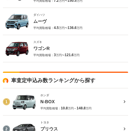
7.2
150.5
平均買取相場：
万円〜
万円
ダイハツ
ムーヴ
4.5
136.6
平均買取相場：
万円〜
万円
スズキ
ワゴンR
3
121.6
平均買取相場：
万円〜
万円
車査定申込み数ランキングから探す
ホンダ
N-BOX
1
10.8
148.8
平均買取相場：
万円～
万円
トヨタ
プリウス
2