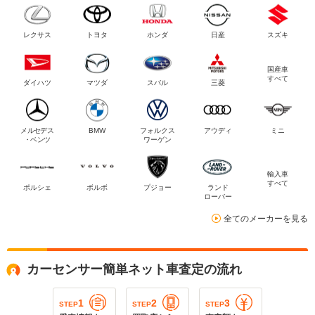
レクサス
トヨタ
ホンダ
日産
スズキ
国産車
すべて
ダイハツ
マツダ
スバル
三菱
メルセデス
BMW
フォルクス
アウディ
ミニ
・ベンツ
ワーゲン
輸入車
すべて
ポルシェ
ボルボ
プジョー
ランド
ローバー
全てのメーカーを見る
カーセンサー簡単ネット車査定の流れ
1
2
3
STEP
STEP
STEP