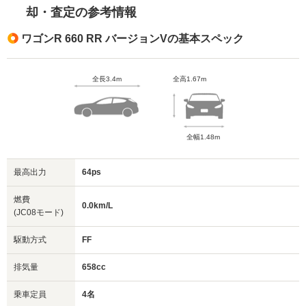
却・査定の参考情報
ワゴンR 660 RR バージョンVの基本スペック
全長3.4m
全高1.67m
全幅1.48m
最高出力
64ps
燃費
0.0km/L
(JC08モード)
駆動方式
FF
排気量
658cc
乗車定員
4名