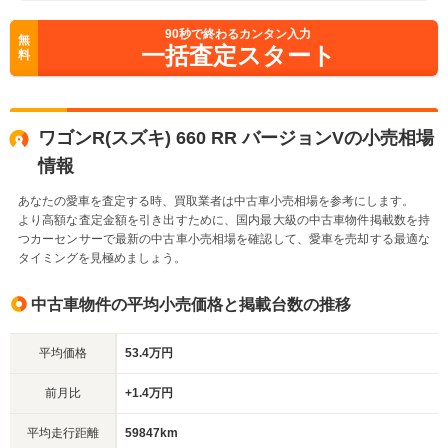
90
秒で終わるカンタン入力
無
一括査定スタート
料
ワゴンR(スズキ) 660 RR バージョンVの小売相場
情報
あなたの愛車を査定する時、買取業者は中古車小売相場を参考にします。
より高額な査定金額を引き出すために、国内最大級の中古車物件掲載数を持
つカーセンサーで最新の中古車小売相場を確認して、愛車を売却する最適な
タイミングを見極めましょう。
中古車物件の平均小売価格と掲載台数の推移
平均価格
53.4万円
前月比
+1.4万円
平均走行距離
59847km