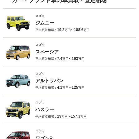
カー・ブランド車の車買取・査定相場
スズキ
ジムニー
19.2
188.6
平均買取相場：
万円〜
万円
スズキ
スペーシア
7.4
163
平均買取相場：
万円〜
万円
スズキ
アルトラパン
4.1
125
平均買取相場：
万円〜
万円
スズキ
ハスラー
19
157.3
平均買取相場：
万円〜
万円
スズキ
ワゴンR