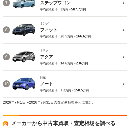
ステップワゴン
7
3
587.7
平均買取相場：
万円～
万円
ホンダ
フィット
8
20.5
166.6
平均買取相場：
万円～
万円
トヨタ
アクア
9
14.6
236
平均買取相場：
万円～
万円
日産
ノート
10
7.2
150.5
平均買取相場：
万円～
万円
2026年7月1日〜2026年7月31日の査定依頼数を元に集計。
メーカーから中古車買取・査定相場を調べる