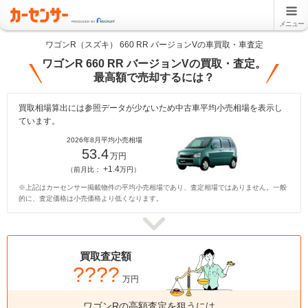
メニュー
ワゴンR（スズキ） 660 RR バージョンVの車買取・車査定
ワゴンR 660 RR バージョンVの買取・査定。
最高額で売却するには？
買取相場算出には参照データが少ないため中古車平均小売相場を表示し
ています。
2026年8月平均小売相場
53.4
万円
+1.4
（前月比：
万円）
※上記はカーセンサー掲載物件の平均小売相場であり、査定相場ではありません。一般
的に、査定価格は小売価格より低くなります。
買取査定額
????
万円
ワゴンRの高額査定を狙うには、