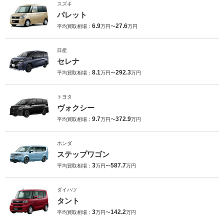
スズキ
パレット
6.9
27.6
平均買取相場：
万円〜
万円
日産
セレナ
8.1
292.3
平均買取相場：
万円〜
万円
トヨタ
ヴォクシー
9.7
372.9
平均買取相場：
万円〜
万円
ホンダ
ステップワゴン
3
587.7
平均買取相場：
万円〜
万円
ダイハツ
タント
3
142.2
平均買取相場：
万円〜
万円