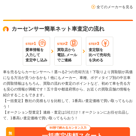
全てのメーカーを見る
カーセンサー簡単ネット車査定の流れ
1
2
3
STEP
STEP
STEP
愛車情報を
買取店から
査定額を
入力して
電話､メール
比べて売却先
査定申し込み
でご連絡
を決める
車を売るならカーセンサーへ！選べる2つの売却方法！下取りより買取額が高価
になる方法が見つかるかも！他にもメーカー、車種、ボディタイプ別の中古車
の買取情報はもちろん、買取の流れや査定のポイントなど、初めて車を売る方
も安心の情報が満載です！五十音や都道府県から、お近くの買取店舗の情報を
紹介することもできます。
【一括査定】数社の見積もりを比較して、1番高い査定価格で買い取ってもらお
う！
【オークション型査定】連絡・査定は1社だけ！オークションにお任せ出品し
て、1番高い査定価格で買い取ってもらおう！
90秒で終わるカンタン入力
無
一括査定依頼スタート