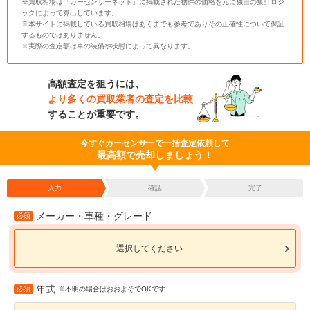
※買取相場は「カーセンサーネット」に掲載された物件の価格を元に独自の集計ロジ
ックによって算出しています。
※本サイトに掲載している買取相場はあくまでも参考でありその正確性について保証
するものではありません。
※実際の査定額は車の装備や状態によって異なります。
高額査定を狙うには、
より多くの買取業者の査定を比較
することが重要です。
今すぐカーセンサーで一括査定依頼して
最高額で売却しましょう！
入力
確認
完了
メーカー・車種・グレード
必須
選択してください
年式
必須
※不明の場合はおおよそでOKです