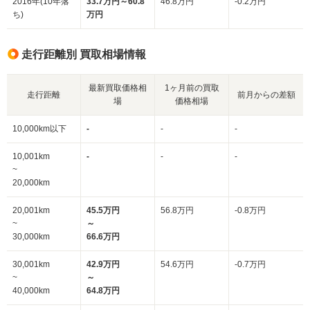
2016年(10年落
33.7万円～60.8
46.8万円
-0.2万円
ち)
万円
走行距離別 買取相場情報
最新買取価格相
1ヶ月前の買取
走行距離
前月からの差額
場
価格相場
10,000km以下
-
-
-
10,001km
-
-
-
~
20,000km
20,001km
45.5万円
56.8万円
-0.8万円
~
～
30,000km
66.6万円
30,001km
42.9万円
54.6万円
-0.7万円
~
～
40,000km
64.8万円