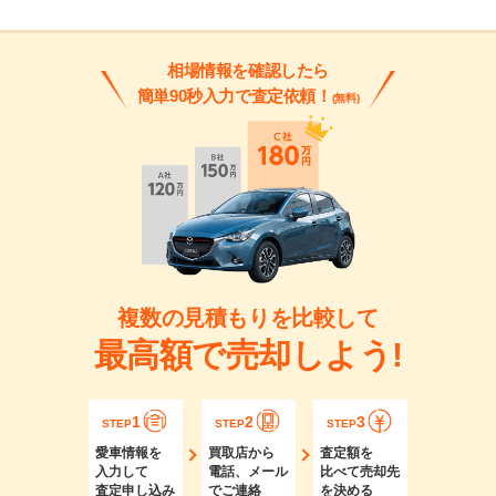
相場情報を確認したら
簡単90秒入力で査定依頼！
(無料)
複数の見積もりを比較して
最高額で売却しよう!
1
2
3
STEP
STEP
STEP
愛車情報を
買取店から
査定額を
入力して
電話、メール
比べて売却先
査定申し込み
でご連絡
を決める