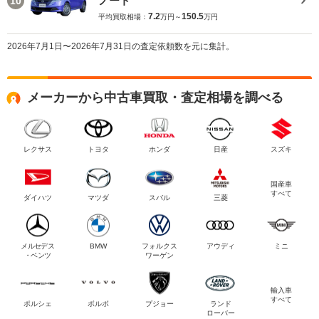
ノート
10
7.2
150.5
平均買取相場：
万円～
万円
2026年7月1日〜2026年7月31日の査定依頼数を元に集計。
メーカーから中古車買取・査定相場を調べる
レクサス
トヨタ
ホンダ
日産
スズキ
国産車
すべて
ダイハツ
マツダ
スバル
三菱
メルセデス
BMW
フォルクス
アウディ
ミニ
・ベンツ
ワーゲン
輸入車
すべて
ポルシェ
ボルボ
プジョー
ランド
ローバー