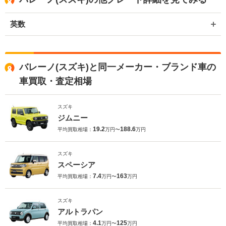
英数
バレーノ(スズキ)と同一メーカー・ブランド車の
車買取・査定相場
スズキ
ジムニー
19.2
188.6
平均買取相場：
万円〜
万円
スズキ
スペーシア
7.4
163
平均買取相場：
万円〜
万円
スズキ
アルトラパン
4.1
125
平均買取相場：
万円〜
万円