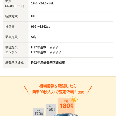
燃費
19.6〜24.6km/L
(JC08モード)
駆動方式
FF
排気量
996〜1242cc
乗車定員
5名
環境対策
H17年基準 ☆☆☆
エンジン
H17年基準 ☆☆☆☆
燃費基準達成
R02年度燃費基準達成車
相場情報を確認したら
簡単90秒入力で査定依頼！
(無料)