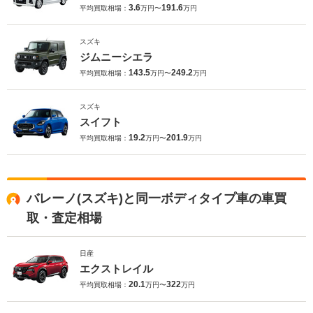
3.6
191.6
平均買取相場：
万円〜
万円
スズキ
ジムニーシエラ
143.5
249.2
平均買取相場：
万円〜
万円
スズキ
スイフト
19.2
201.9
平均買取相場：
万円〜
万円
バレーノ(スズキ)と同一ボディタイプ車の車買
取・査定相場
日産
エクストレイル
20.1
322
平均買取相場：
万円〜
万円