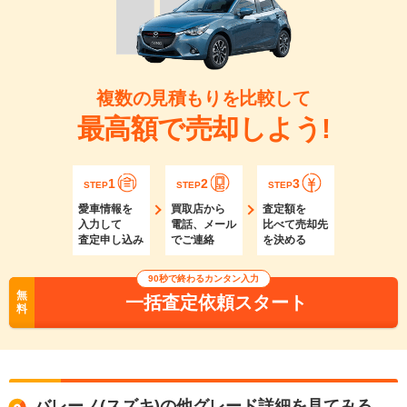
複数の見積もりを比較して
最高額で売却しよう!
1
2
3
STEP
STEP
STEP
愛車情報を
買取店から
査定額を
入力して
電話、メール
比べて売却先
査定申し込み
でご連絡
を決める
90秒で終わるカンタン入力
無
一括査定依頼スタート
料
バレーノ(スズキ)の他グレード詳細を見てみる