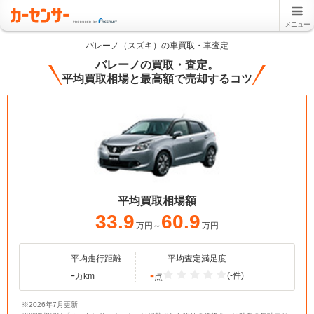
メニュー
バレーノ（スズキ）の車買取・車査定
バレーノの買取・査定。
平均買取相場と最高額で売却するコツ
平均買取相場額
33.9
60.9
万円～
万円
平均走行距離
平均査定満足度
-
-
(-件)
万km
点
※2026年7月更新