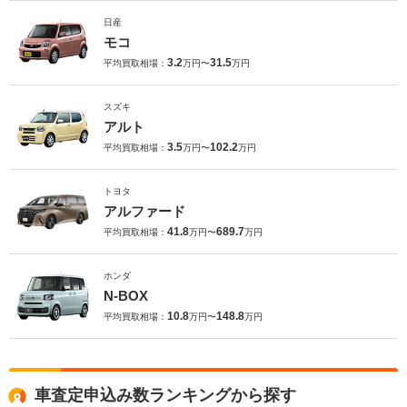
日産
モコ
3.2
31.5
平均買取相場：
万円〜
万円
スズキ
アルト
3.5
102.2
平均買取相場：
万円〜
万円
トヨタ
アルファード
41.8
689.7
平均買取相場：
万円〜
万円
ホンダ
N-BOX
10.8
148.8
平均買取相場：
万円〜
万円
車査定申込み数ランキングから探す