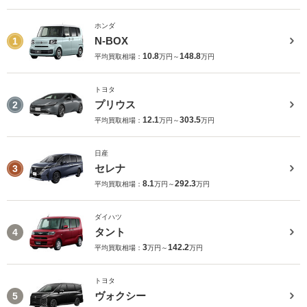
ホンダ
N-BOX
1
10.8
148.8
平均買取相場：
万円～
万円
トヨタ
プリウス
2
12.1
303.5
平均買取相場：
万円～
万円
日産
セレナ
3
8.1
292.3
平均買取相場：
万円～
万円
ダイハツ
タント
4
3
142.2
平均買取相場：
万円～
万円
トヨタ
ヴォクシー
5