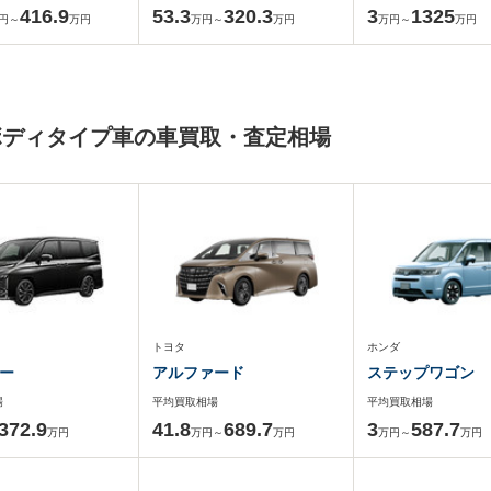
416.9
53.3
320.3
3
1325
円～
万円
万円～
万円
万円～
万円
ボディタイプ車の車買取・査定相場
トヨタ
ホンダ
ー
アルファード
ステップワゴン
場
平均買取相場
平均買取相場
372.9
41.8
689.7
3
587.7
万円
万円～
万円
万円～
万円