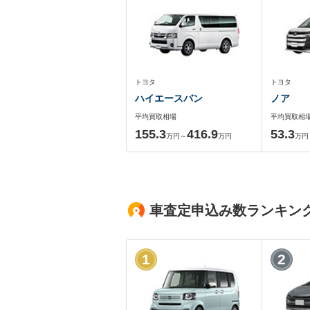
トヨタ
トヨタ
ハイエースバン
ノア
平均買取相場
平均買取相
155.3
416.9
53.3
万円～
万円
万円
車査定申込み数ランキン
1
2