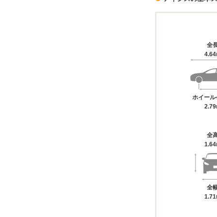
全
4.6
ホイール
2.7
全
1.6
全
1.7