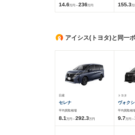
14.6
236
155.3
万円～
万円
万
アイシス(トヨタ)と同一
日産
トヨタ
セレナ
ヴォクシ
平均買取相場
平均買取相
8.1
292.3
9.7
万円～
万円
万円～