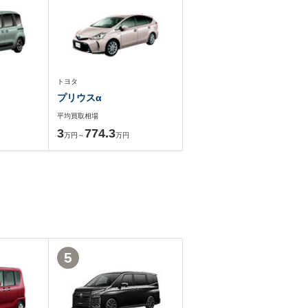
トヨタ
プリウスα
平均買取相場
3
774.3
万円～
万円
5