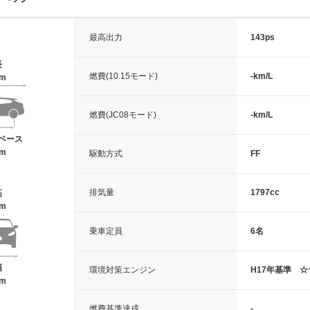
最高出力
143ps
長
燃費(10.15モード)
-km/L
4m
燃費(JC08モード)
-km/L
ベース
9m
駆動方式
FF
排気量
1797cc
高
4m
乗車定員
6名
幅
環境対策エンジン
H17年基準 
1m
燃費基準達成
-