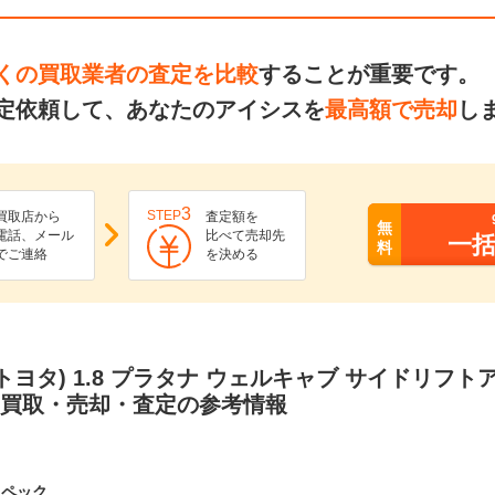
くの買取業者の査定を比較
することが重要です。
定依頼して、あなたのアイシスを
最高額で売却
し
3
STEP
買取店から
査定額を
無
電話、メール
比べて売却先
一
料
でご連絡
を決める
トヨタ) 1.8 プラタナ ウェルキャブ サイドリフ
の買取・売却・査定の参考情報
スペック