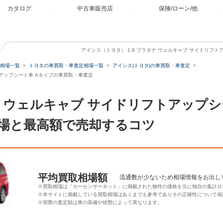
カタログ
中古車販売店
保険/ローン/他
アイシス（トヨタ） 1.8 プラタナ ウェルキャブ サイドリフ
相場一覧
トヨタの車買取・車査定相場一覧
アイシス(トヨタ)の車買取・車査定
フトアップシート車 Aタイプの車買取・車査定
タナ ウェルキャブ サイドリフトアップ
場と最高額で売却するコツ
平均買取相場額
流通数が少ないため相場情報をお出し
※買取相場は「カーセンサーネット」に掲載された物件の価格を元に独自の集計ロ
※本サイトに掲載している買取相場はあくまでも参考でありその正確性について保
※実際の査定額は車の装備や状態によって異なります。