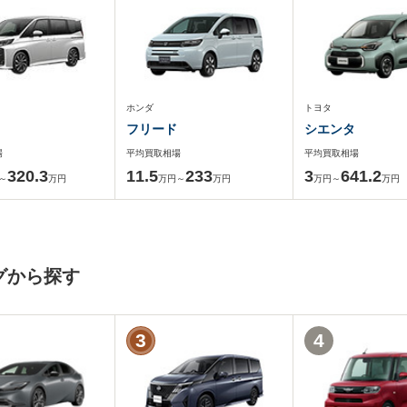
ホンダ
トヨタ
フリード
シエンタ
場
平均買取相場
平均買取相場
320.3
11.5
233
3
641.2
～
万円
万円～
万円
万円～
万円
グから探す
3
4