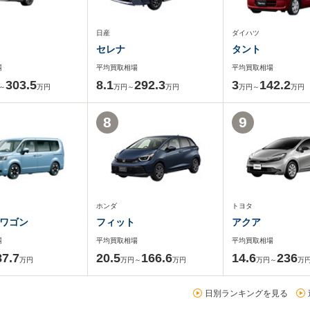
日産
ダイハツ
セレナ
タント
場
平均買取相場
平均買取相場
303.5
8.1
292.3
3
142.2
～
万円
万円～
万円
万円～
万円
8
9
ホンダ
トヨタ
ワゴン
フィット
アクア
場
平均買取相場
平均買取相場
87.7
20.5
166.6
14.6
236
万円
万円～
万円
万円～
万
日別ランキングを見る