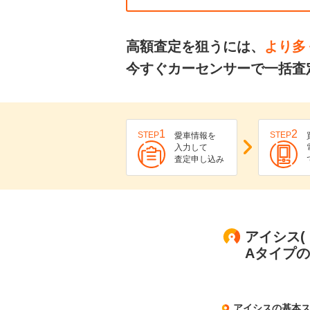
高額査定を狙うには、
より多
今すぐカーセンサーで一括査
1
2
STEP
STEP
愛車情報を
入力して
査定申し込み
アイシス(
Aタイプ
アイシスの基本