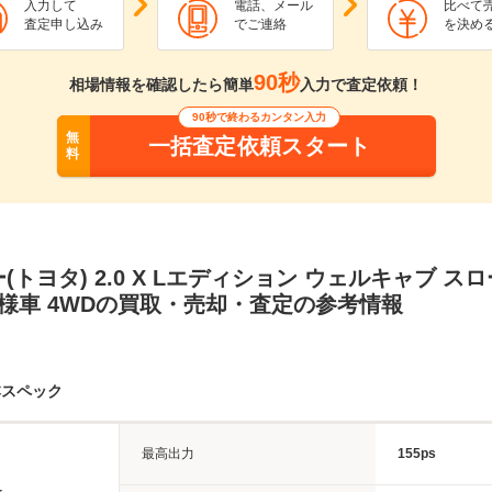
入力して
電話、メール
比べて
査定申し込み
でご連絡
を決め
90秒
相場情報を確認したら簡単
入力で査定依頼！
90秒で終わるカンタン入力
無
一括査定依頼スタート
料
(トヨタ) 2.0 X Lエディション ウェルキャブ スロ
様車 4WDの買取・売却・査定の参考情報
本スペック
最高出力
155ps