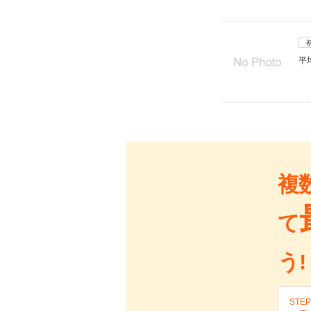
平
複
て
う!
STEP