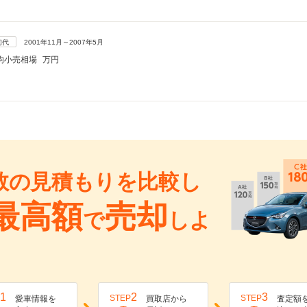
初代
2001年11月～2007年5月
均小売相場
万円
数の見積もりを比較し
最高額
売却
で
しよ
1
2
3
STEP
STEP
愛車情報を
買取店から
査定額