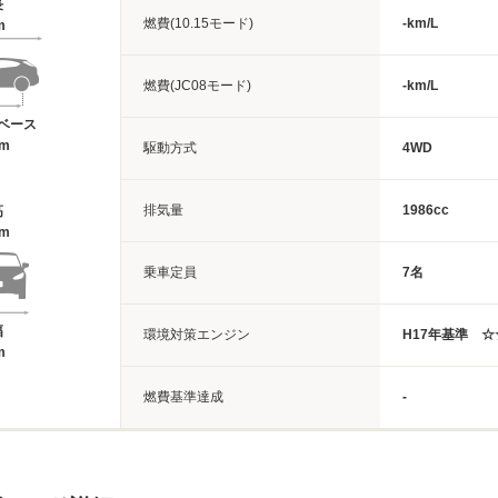
長
燃費(10.15モード)
-km/L
m
燃費(JC08モード)
-km/L
ベース
3m
駆動方式
4WD
排気量
1986cc
高
8m
乗車定員
7名
幅
環境対策エンジン
H17年基準 
m
燃費基準達成
-