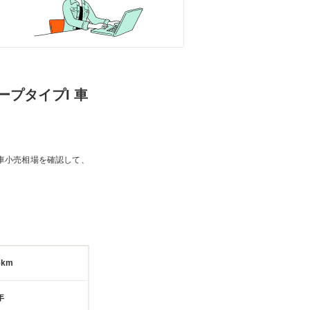
ープタイプI 車
車小売相場を確認して、
6km
年