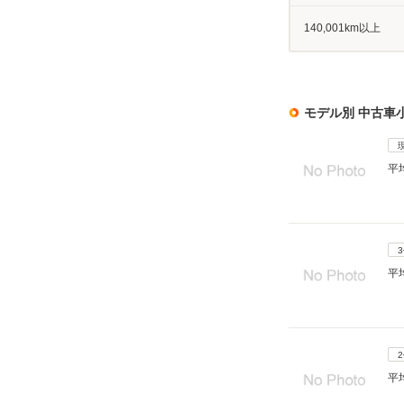
140,001km以上
モデル別 中古車
平
平
平