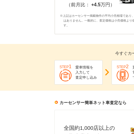
（前月比：
+4.5
万円）
※上記はカーセンサー掲載物件の平均小売相場であり
はありません。一般的に、査定価格は小売価格より
す。
今すぐカ
1
2
STEP
STEP
愛車情報を
入力して
査定申し込み
カーセンサー簡単ネット車査定なら
全国約1,000店以上の