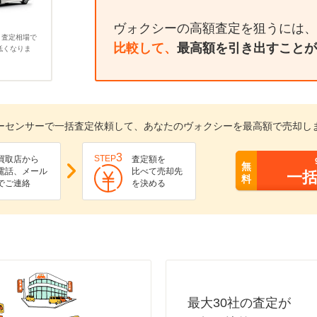
ヴォクシーの高額査定を狙うには、
、査定相場で
比較して、
最高額を引き出すことが
低くなりま
ーセンサーで一括査定依頼して、あなたのヴォクシーを最高額で売却し
3
STEP
買取店から
査定額を
無
電話、メール
比べて売却先
一
料
でご連絡
を決める
最大30社の査定が