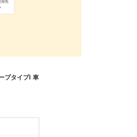
売却先
る
ープタイプI 車