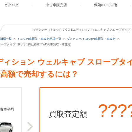
カタログ
中古車販売店
保険/ローン/他
ヴォクシー（トヨタ） 2.0 X Lエディション ウェルキャブ スロープタイプ
相場一覧
トヨタの車買取・車査定相場一覧
ヴォクシー(トヨタ)の車買取・車査定
スロープタイプI 車いす1脚仕様車 4WDの車買取・車査定
Lエディション ウェルキャブ スロープタ
最高額で売却するには？
???
古車平均
買取査定額