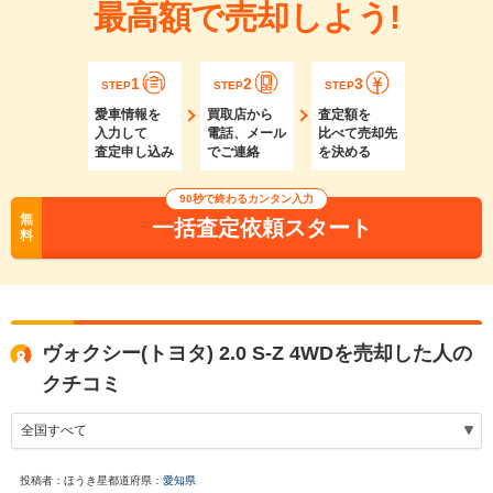
最高額で売却しよう!
1
2
3
STEP
STEP
STEP
愛車情報を
買取店から
査定額を
入力して
電話、メール
比べて売却先
査定申し込み
でご連絡
を決める
90秒で終わるカンタン入力
無
一括査定依頼スタート
料
ヴォクシー(トヨタ) 2.0 S-Z 4WDを売却した人の
クチコミ
投稿者：ほうき星
都道府県：
愛知県