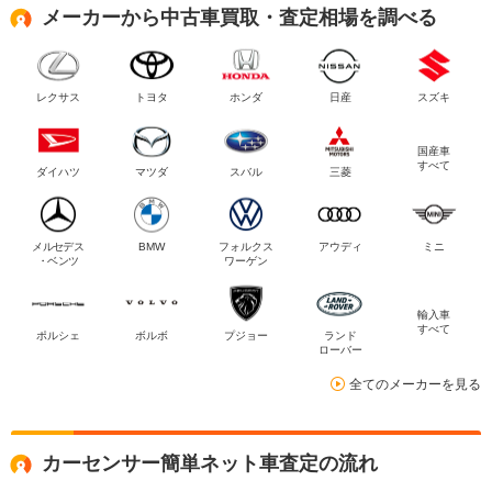
メーカーから中古車買取・査定相場を調べる
レクサス
トヨタ
ホンダ
日産
スズキ
国産車
すべて
ダイハツ
マツダ
スバル
三菱
メルセデス
BMW
フォルクス
アウディ
ミニ
・ベンツ
ワーゲン
輸入車
すべて
ポルシェ
ボルボ
プジョー
ランド
ローバー
全てのメーカーを見る
カーセンサー簡単ネット車査定の流れ