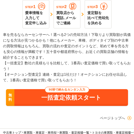
1
2
3
STEP
STEP
STEP
愛車情報を
買取店から
査定額を
入力して
電話､メール
比べて売却先
査定申し込み
でご連絡
を決める
車を売るならカーセンサーへ！選べる2つの売却方法！下取りより買取額が高価
になる方法が見つかるかも！他にもメーカー、車種、ボディタイプ別の中古車
の買取情報はもちろん、買取の流れや査定のポイントなど、初めて車を売る方
も安心の情報が満載です！五十音や都道府県から、お近くの買取店舗の情報を
紹介することもできます。
【一括査定】数社の見積もりを比較して、1番高い査定価格で買い取ってもらお
う！
【オークション型査定】連絡・査定は1社だけ！オークションにお任せ出品し
て、1番高い査定価格で買い取ってもらおう！
90秒で終わるカンタン入力
無
一括査定依頼スタート
料
ページトップへ
中古車トップ
車買取・車査定・車売却
車買取・査定相場一覧
トヨタの車買取・車査定相場一