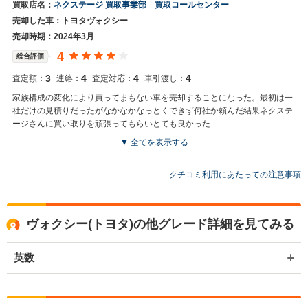
買取店名：
ネクステージ 買取事業部 買取コールセンター
売却した車：トヨタヴォクシー
売却時期：2024年3月
4
総合評価
3
4
4
4
査定額：
連絡：
査定対応：
車引渡し：
家族構成の変化により買ってまもない車を売却することになった。最初は一
社だけの見積りだったがなかなかなっとくできず何社か頼んだ結果ネクステ
ージさんに買い取りを頑張ってもらいとても良かった
▼ 全てを表示する
買取店からの返信
お世話になっております。 株式会社ネクステージでございます。 この
クチコミ利用にあたっての注意事項
度はネクステージをご利用いただきまして誠にありがとうございまし
た。 弊社ではヴォクシーのようなミニバンの専門店を展開している関
係もあり、大変得意な車種となっております。ミニバンの他にも輸入
ヴォクシー(トヨタ)の他グレード詳細を見てみる
車やSUV、軽自動車などの各種専門店を展開しているため、また機会
がございましたら是非お力添えできれば幸いでございます。 今後とも
宜しくお願い申し上げます。
英数