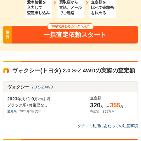
愛車情報を
買取店から
査定額を
入力して
電話、メール
比べて売却先
査定申し込み
でご連絡
を決める
90秒で終わるカンタン入力
無
一括査定依頼スタート
料
ヴォクシー(トヨタ) 2.0 S-Z 4WDの実際の査定額
ヴォクシー
2.0 S-Z 4WD
査定額
2023
1.0
年式 /
万km未満
320
355
ブラック系 / 修復歴なし
万円～
万円
愛知県
2024
年
3
月売却
売却額：
355
万円
クチコミ利用にあたっての注意事項