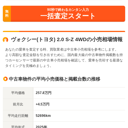
90
秒で終わるカンタン入力
無
一括査定スタート
料
ヴォクシー(トヨタ) 2.0 S-Z 4WDの小売相場情報
あなたの愛車を査定する時、買取業者は中古車小売相場を参考にします。
より高額な査定金額を引き出すために、国内最大級の中古車物件掲載数を持
つカーセンサーで最新の中古車小売相場を確認して、愛車を売却する最適な
タイミングを見極めましょう。
中古車物件の平均小売価格と掲載台数の推移
平均価格
257.8万円
前月比
+4.5万円
平均走行距離
52696km
平均年式
2025年