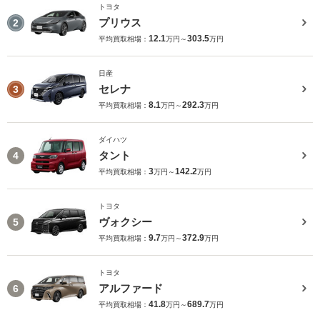
トヨタ
プリウス
2
12.1
303.5
平均買取相場：
万円～
万円
日産
セレナ
3
8.1
292.3
平均買取相場：
万円～
万円
ダイハツ
タント
4
3
142.2
平均買取相場：
万円～
万円
トヨタ
ヴォクシー
5
9.7
372.9
平均買取相場：
万円～
万円
トヨタ
アルファード
6
41.8
689.7
平均買取相場：
万円～
万円