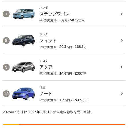
ホンダ
ステップワゴン
7
3
587.7
平均買取相場：
万円～
万円
ホンダ
フィット
8
20.5
166.6
平均買取相場：
万円～
万円
トヨタ
アクア
9
14.6
236
平均買取相場：
万円～
万円
日産
ノート
10
7.2
150.5
平均買取相場：
万円～
万円
2026年7月1日〜2026年7月31日の査定依頼数を元に集計。