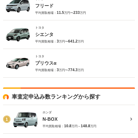
フリード
11.5
233
平均買取相場：
万円〜
万円
トヨタ
シエンタ
3
641.2
平均買取相場：
万円〜
万円
トヨタ
プリウスα
3
774.3
平均買取相場：
万円〜
万円
車査定申込み数ランキングから探す
ホンダ
N-BOX
1
10.8
148.8
平均買取相場：
万円～
万円