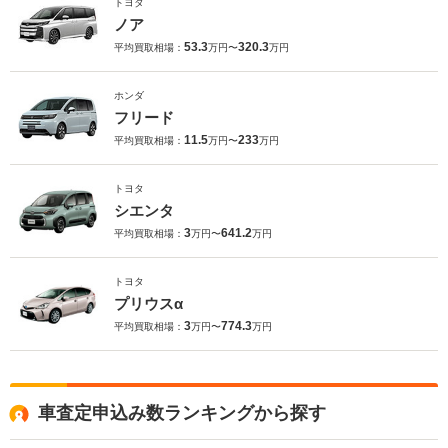
トヨタ
ノア
53.3
320.3
平均買取相場：
万円〜
万円
ホンダ
フリード
11.5
233
平均買取相場：
万円〜
万円
トヨタ
シエンタ
3
641.2
平均買取相場：
万円〜
万円
トヨタ
プリウスα
3
774.3
平均買取相場：
万円〜
万円
車査定申込み数ランキングから探す