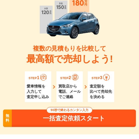
複数の見積もりを比較して
最高額で売却しよう!
1
2
3
STEP
STEP
STEP
愛車情報を
買取店から
査定額を
入力して
電話、メール
比べて売却先
査定申し込み
でご連絡
を決める
90秒で終わるカンタン入力
無
一括査定依頼スタート
料