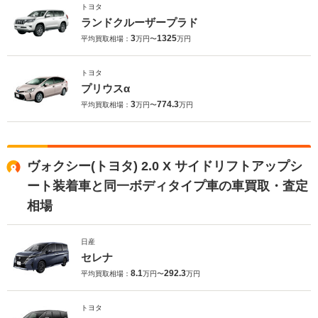
トヨタ
ランドクルーザープラド
3
1325
平均買取相場：
万円〜
万円
トヨタ
プリウスα
3
774.3
平均買取相場：
万円〜
万円
ヴォクシー(トヨタ) 2.0 X サイドリフトアップシ
ート装着車と同一ボディタイプ車の車買取・査定
相場
日産
セレナ
8.1
292.3
平均買取相場：
万円〜
万円
トヨタ