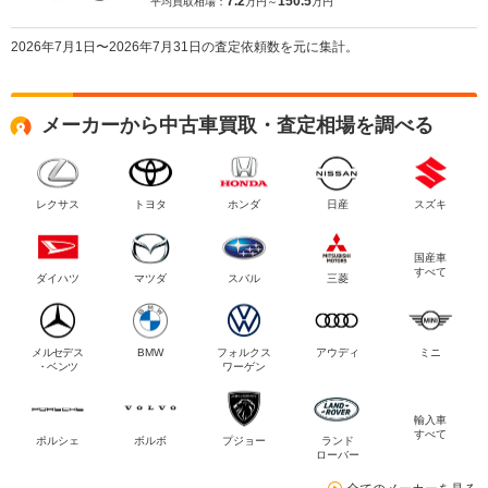
7.2
150.5
平均買取相場：
万円～
万円
2026年7月1日〜2026年7月31日の査定依頼数を元に集計。
メーカーから中古車買取・査定相場を調べる
レクサス
トヨタ
ホンダ
日産
スズキ
国産車
すべて
ダイハツ
マツダ
スバル
三菱
メルセデス
BMW
フォルクス
アウディ
ミニ
・ベンツ
ワーゲン
輸入車
すべて
ポルシェ
ボルボ
プジョー
ランド
ローバー