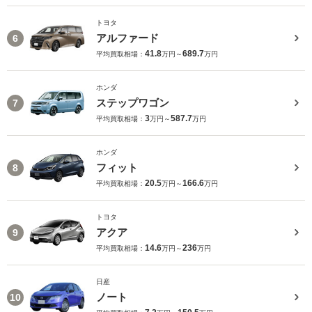
トヨタ
アルファード
6
41.8
689.7
平均買取相場：
万円～
万円
ホンダ
ステップワゴン
7
3
587.7
平均買取相場：
万円～
万円
ホンダ
フィット
8
20.5
166.6
平均買取相場：
万円～
万円
トヨタ
アクア
9
14.6
236
平均買取相場：
万円～
万円
日産
ノート
10