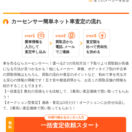
全てのメーカーを見る
カーセンサー簡単ネット車査定の流れ
1
2
3
STEP
STEP
STEP
愛車情報を
買取店から
査定額を
入力して
電話､メール
比べて売却先
査定申し込み
でご連絡
を決める
車を売るならカーセンサーへ！選べる2つの売却方法！下取りより買取額が高価
になる方法が見つかるかも！他にもメーカー、車種、ボディタイプ別の中古車
の買取情報はもちろん、買取の流れや査定のポイントなど、初めて車を売る方
も安心の情報が満載です！五十音や都道府県から、お近くの買取店舗の情報を
紹介することもできます。
【一括査定】数社の見積もりを比較して、1番高い査定価格で買い取ってもらお
う！
【オークション型査定】連絡・査定は1社だけ！オークションにお任せ出品し
て、1番高い査定価格で買い取ってもらおう！
90秒で終わるカンタン入力
無
一括査定依頼スタート
料