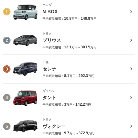
ホンダ
N-BOX
1
10.8
148.8
平均買取相場：
万円～
万円
トヨタ
プリウス
2
12.1
303.5
平均買取相場：
万円～
万円
日産
セレナ
3
8.1
292.3
平均買取相場：
万円～
万円
ダイハツ
タント
4
3
142.2
平均買取相場：
万円～
万円
トヨタ
ヴォクシー
5
9.7
372.9
平均買取相場：
万円～
万円