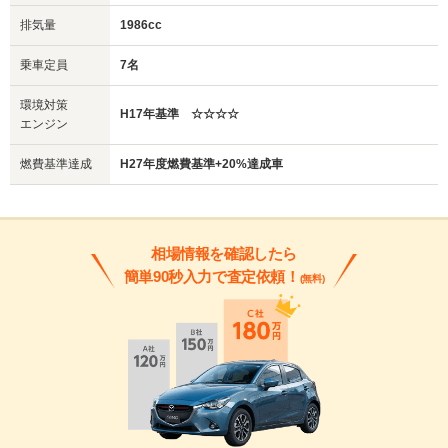
排気量
1986cc
乗車定員
7名
環境対策
H17年基準 ☆☆☆☆
エンジン
燃費基準達成
H27年度燃費基準+20%達成車
相場情報を確認したら
簡単90秒入力で査定依頼！
(無料)