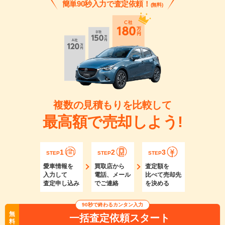
簡単90秒入力で査定依頼！
(無料)
複数の見積もりを比較して
最高額で売却しよう!
1
2
3
STEP
STEP
STEP
愛車情報を
買取店から
査定額を
入力して
電話、メール
比べて売却先
査定申し込み
でご連絡
を決める
90秒で終わるカンタン入力
無
一括査定依頼スタート
料