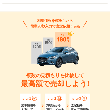
相場情報を確認したら
簡単90秒入力で査定依頼！
(無料)
複数の見積もりを比較して
最高額で売却しよう!
1
2
3
STEP
STEP
STEP
愛車情報を
買取店から
査定額を
入力して
電話、メール
比べて売却先