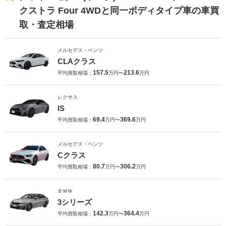
クストラ Four 4WDと同一ボディタイプ車の車買
取・査定相場
メルセデス・ベンツ
CLAクラス
157.5
213.6
平均買取相場：
万円〜
万円
レクサス
IS
69.4
369.6
平均買取相場：
万円〜
万円
メルセデス・ベンツ
Cクラス
80.7
306.2
平均買取相場：
万円〜
万円
ＢＭＷ
3シリーズ
142.3
364.4
平均買取相場：
万円〜
万円