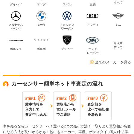
すべて
ダイハツ
マツダ
スバル
三菱
メルセデス
BMW
フォルクス
アウディ
ミニ
・ベンツ
ワーゲン
輸入車
すべて
ポルシェ
ボルボ
プジョー
ランド
ローバー
全てのメーカーを見る
カーセンサー簡単ネット車査定の流れ
1
2
3
STEP
STEP
STEP
愛車情報を
買取店から
査定額を
入力して
電話､メール
比べて売却先
査定申し込み
でご連絡
を決める
車を売るならカーセンサーへ！選べる2つの売却方法！下取りより買取額が高価
になる方法が見つかるかも！他にもメーカー、車種、ボディタイプ別の中古車