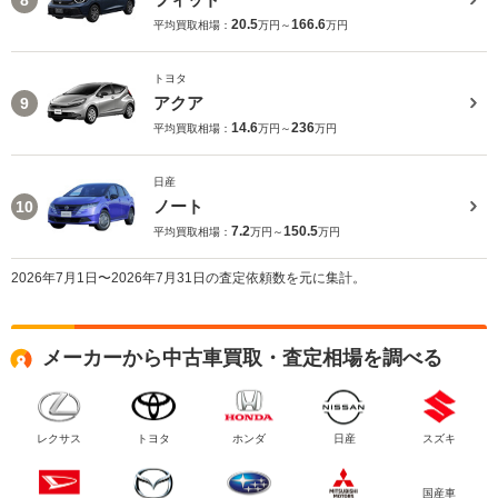
20.5
166.6
平均買取相場：
万円～
万円
トヨタ
アクア
9
14.6
236
平均買取相場：
万円～
万円
日産
ノート
10
7.2
150.5
平均買取相場：
万円～
万円
2026年7月1日〜2026年7月31日の査定依頼数を元に集計。
メーカーから中古車買取・査定相場を調べる
レクサス
トヨタ
ホンダ
日産
スズキ
国産車