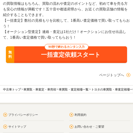
の買取情報はもちろん、買取の流れや査定のポイントなど、初めて車を売る方
も安心の情報が満載です！五十音や都道府県から、お近くの買取店舗の情報を
紹介することもできます。
【一括査定】数社の見積もりを比較して、1番高い査定価格で買い取ってもらお
う！
【オークション型査定】連絡・査定は1社だけ！オークションにお任せ出品し
て、1番高い査定価格で買い取ってもらおう！
90秒で終わるカンタン入力
無
一括査定依頼スタート
料
ページトップへ
中古車トップ
車買取・車査定・車売却
車買取・査定相場一覧
トヨタの車買取・車査定相場一
プライバシーポリシー
利用規約
サイトマップ
お問い合わせ・ご要望