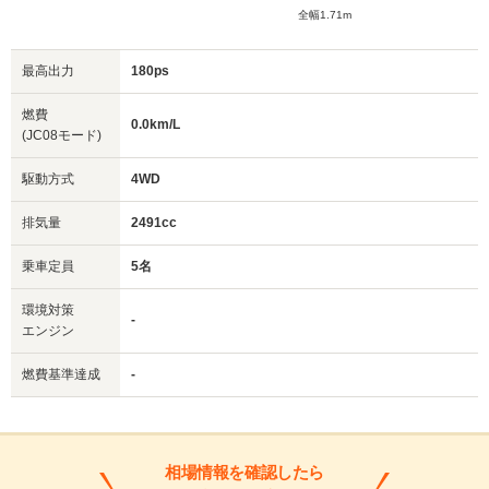
全幅1.71m
最高出力
180ps
燃費
0.0km/L
(JC08モード)
駆動方式
4WD
排気量
2491cc
乗車定員
5名
環境対策
-
エンジン
燃費基準達成
-
相場情報を確認したら