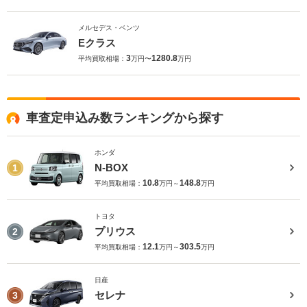
メルセデス・ベンツ
Eクラス
3
1280.8
平均買取相場：
万円〜
万円
車査定申込み数ランキングから探す
ホンダ
N-BOX
1
10.8
148.8
平均買取相場：
万円～
万円
トヨタ
プリウス
2
12.1
303.5
平均買取相場：
万円～
万円
日産
セレナ
3