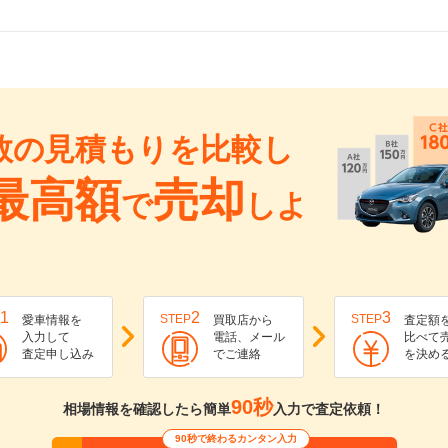
数の見積もりを比較し
最高額
売却
で
しよ
1
2
3
STEP
STEP
愛車情報を
買取店から
査定額
入力して
電話、メール
比べて
査定申し込み
でご連絡
を決め
90秒
相場情報を確認したら簡単
入力で査定依頼！
90秒で終わるカンタン入力