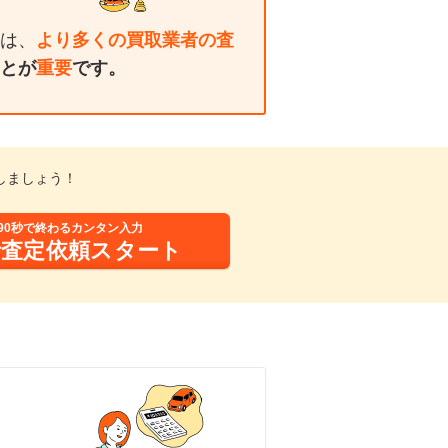
は、
より多くの買取業者の査
とが
重要
です。
しましょう！
90秒で終わるカンタン入力
括査定依頼スタート