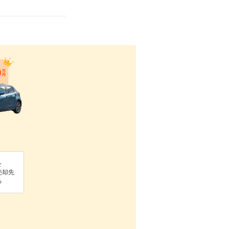
を
売却先
る