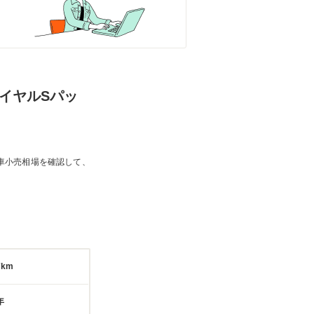
ロイヤルSパッ
車小売相場を確認して、
7km
年