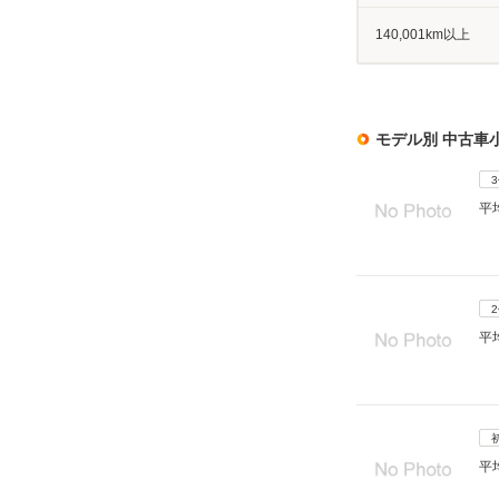
140,001km以上
モデル別 中古車
平
平
平