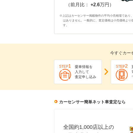
（前月比：
+2.6
万円）
※上記はカーセンサー掲載物件の平均小売相場であり
はありません。一般的に、査定価格は小売価格より
す。
今すぐカー
1
2
STEP
STEP
愛車情報を
入力して
査定申し込み
カーセンサー簡単ネット車査定なら
全国約1,000店以上の