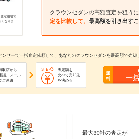
クラウンセダンの高額査定を狙うに
、査定相場で
定を比較して、
最高額を引き出すこ
低くなりま
センサーで一括査定依頼して、あなたのクラウンセダンを最高額で売却
3
STEP
買取店から
査定額を
無
電話、メール
比べて売却先
一
料
でご連絡
を決める
最大30社の査定が