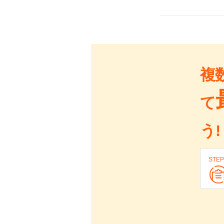
複
て
う!
STEP