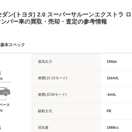
ダン(トヨタ) 2.0 スーパーサルーンエクストラ 
3ナンバー車の買取・売却・査定の参考情報
の基本スペック
最高出力
160ps
長
燃費(10.15モード)
11km/L
4m
燃費(JC08モード)
-km/L
ベース
8m
駆動方式
FR
排気量
1988cc
高