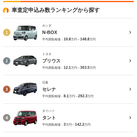
車査定申込み数ランキングから探す
ホンダ
N-BOX
1
10.8
148.8
平均買取相場：
万円～
万円
トヨタ
プリウス
2
12.1
303.5
平均買取相場：
万円～
万円
日産
セレナ
3
8.1
292.3
平均買取相場：
万円～
万円
ダイハツ
タント
4
3
142.2
平均買取相場：
万円～
万円