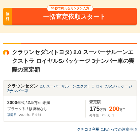
90秒で終わるカンタン入力
無
一括査定依頼スタート
料
クラウンセダン(トヨタ) 2.0 スーパーサルーンエ
クストラ ロイヤルSパッケージ 3ナンバー車の実
際の査定額
クラウンセダン
2.0 スーパーサルーンエクストラ ロイヤルSパッケージ
3ナンバー車
査定額
2000
2.5
年式 /
万km未満
175
200
ブラック系 / 修復歴なし
万円～
万円
福岡県
2023
年
8
月売却
売却額：
200
万円
クチコミ利用にあたっての注意事項