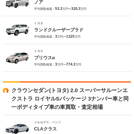
ノア
53.3
320.3
平均買取相場：
万円〜
万円
トヨタ
ランドクルーザープラド
3
1325
平均買取相場：
万円〜
万円
トヨタ
プリウスα
3
774.3
平均買取相場：
万円〜
万円
クラウンセダン(トヨタ) 2.0 スーパーサルーンエ
クストラ ロイヤルSパッケージ 3ナンバー車と同
一ボディタイプ車の車買取・査定相場
メルセデス・ベンツ
CLAクラス