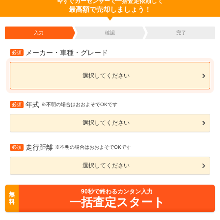
今すぐカーセンサーで一括査定依頼して
最高額で売却しましょう！
入力
確認
完了
メーカー・車種・グレード
必須
選択してください
年式
必須
※不明の場合はおおよそでOKです
選択してください
走行距離
必須
※不明の場合はおおよそでOKです
選択してください
90
秒で終わるカンタン入力
無
一括査定スタート
料