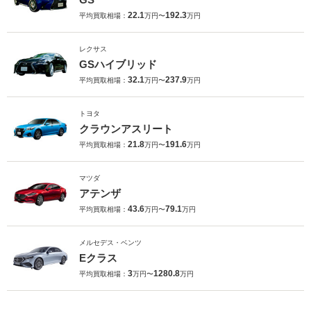
22.1
192.3
平均買取相場：
万円〜
万円
レクサス
GSハイブリッド
32.1
237.9
平均買取相場：
万円〜
万円
トヨタ
クラウンアスリート
21.8
191.6
平均買取相場：
万円〜
万円
マツダ
アテンザ
43.6
79.1
平均買取相場：
万円〜
万円
メルセデス・ベンツ
Eクラス
3
1280.8
平均買取相場：
万円〜
万円