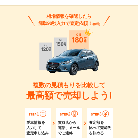
相場情報を確認したら
簡単90秒入力で査定依頼！
(無料)
複数の見積もりを比較して
最高額で売却しよう!
1
2
3
STEP
STEP
STEP
愛車情報を
買取店から
査定額を
入力して
電話、メール
比べて売却先
査定申し込み
でご連絡
を決める