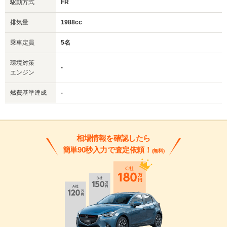
駆動方式
FR
排気量
1988cc
乗車定員
5名
環境対策
-
エンジン
燃費基準達成
-
相場情報を確認したら
簡単90秒入力で査定依頼！
(無料)