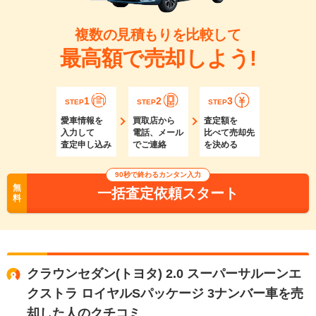
複数の見積もりを比較して
最高額で売却しよう!
1
2
3
STEP
STEP
STEP
愛車情報を
買取店から
査定額を
入力して
電話、メール
比べて売却先
査定申し込み
でご連絡
を決める
90秒で終わるカンタン入力
無
一括査定依頼スタート
料
クラウンセダン(トヨタ) 2.0 スーパーサルーンエ
クストラ ロイヤルSパッケージ 3ナンバー車を売
却した人のクチコミ