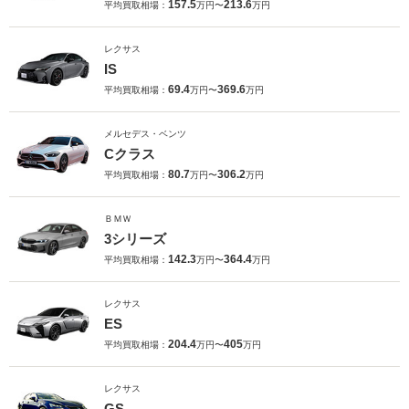
157.5
213.6
平均買取相場：
万円〜
万円
レクサス
IS
69.4
369.6
平均買取相場：
万円〜
万円
メルセデス・ベンツ
Cクラス
80.7
306.2
平均買取相場：
万円〜
万円
ＢＭＷ
3シリーズ
142.3
364.4
平均買取相場：
万円〜
万円
レクサス
ES
204.4
405
平均買取相場：
万円〜
万円
レクサス
GS