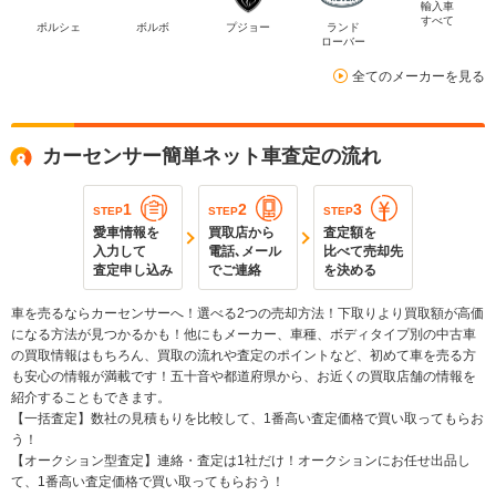
輸入車
すべて
ポルシェ
ボルボ
プジョー
ランド
ローバー
全てのメーカーを見る
カーセンサー簡単ネット車査定の流れ
1
2
3
STEP
STEP
STEP
愛車情報を
買取店から
査定額を
入力して
電話､メール
比べて売却先
査定申し込み
でご連絡
を決める
車を売るならカーセンサーへ！選べる2つの売却方法！下取りより買取額が高価
になる方法が見つかるかも！他にもメーカー、車種、ボディタイプ別の中古車
の買取情報はもちろん、買取の流れや査定のポイントなど、初めて車を売る方
も安心の情報が満載です！五十音や都道府県から、お近くの買取店舗の情報を
紹介することもできます。
【一括査定】数社の見積もりを比較して、1番高い査定価格で買い取ってもらお
う！
【オークション型査定】連絡・査定は1社だけ！オークションにお任せ出品し
て、1番高い査定価格で買い取ってもらおう！