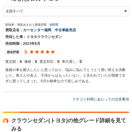
投稿者：博多あまおう
都道府県：
福岡県
買取店名：
カーセンター福岡 中古車販売店
売却した車：トヨタクラウンセダン
売却時期：2023年8月
5
総合評価
4
5
5
5
査定額：
連絡：
査定対応：
車引渡し：
最後の車を購入したいと思っており、悩みに悩んでとうとう買い替えを決断
した。奥さんや友人、子供からはもったいない。と言われていたが我慢でき
ずに買ってしまった。9月が納車なので楽しみである。
クチコミ利用にあたっての注意事項
クラウンセダン(トヨタ)の他グレード詳細を見て
みる