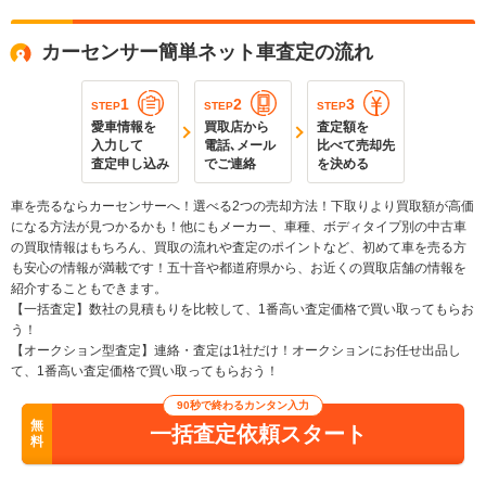
カーセンサー簡単ネット車査定の流れ
1
2
3
STEP
STEP
STEP
愛車情報を
買取店から
査定額を
入力して
電話､メール
比べて売却先
査定申し込み
でご連絡
を決める
車を売るならカーセンサーへ！選べる2つの売却方法！下取りより買取額が高価
になる方法が見つかるかも！他にもメーカー、車種、ボディタイプ別の中古車
の買取情報はもちろん、買取の流れや査定のポイントなど、初めて車を売る方
も安心の情報が満載です！五十音や都道府県から、お近くの買取店舗の情報を
紹介することもできます。
【一括査定】数社の見積もりを比較して、1番高い査定価格で買い取ってもらお
う！
【オークション型査定】連絡・査定は1社だけ！オークションにお任せ出品し
て、1番高い査定価格で買い取ってもらおう！
90秒で終わるカンタン入力
無
一括査定依頼スタート
料