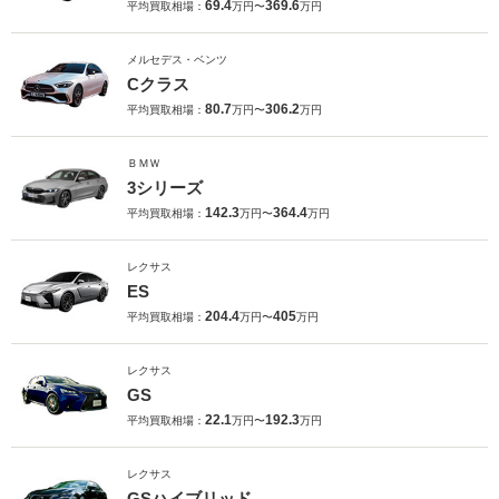
69.4
369.6
平均買取相場：
万円〜
万円
メルセデス・ベンツ
Cクラス
80.7
306.2
平均買取相場：
万円〜
万円
ＢＭＷ
3シリーズ
142.3
364.4
平均買取相場：
万円〜
万円
レクサス
ES
204.4
405
平均買取相場：
万円〜
万円
レクサス
GS
22.1
192.3
平均買取相場：
万円〜
万円
レクサス
GSハイブリッド