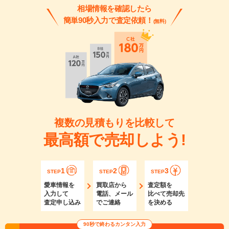
相場情報を確認したら
簡単90秒入力で査定依頼！
(無料)
複数の見積もりを比較して
最高額で売却しよう!
1
2
3
STEP
STEP
STEP
愛車情報を
買取店から
査定額を
入力して
電話、メール
比べて売却先
査定申し込み
でご連絡
を決める
90秒で終わるカンタン入力