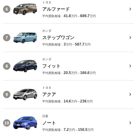
トヨタ
アルファード
6
41.8
689.7
平均買取相場：
万円～
万円
ホンダ
ステップワゴン
7
3
587.7
平均買取相場：
万円～
万円
ホンダ
フィット
8
20.5
166.6
平均買取相場：
万円～
万円
トヨタ
アクア
9
14.6
236
平均買取相場：
万円～
万円
日産
ノート
10
7.2
150.5
平均買取相場：
万円～
万円