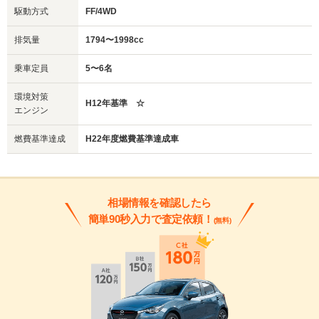
駆動方式
FF/4WD
排気量
1794〜1998cc
乗車定員
5〜6名
環境対策
H12年基準 ☆
エンジン
燃費基準達成
H22年度燃費基準達成車
相場情報を確認したら
簡単90秒入力で査定依頼！
(無料)