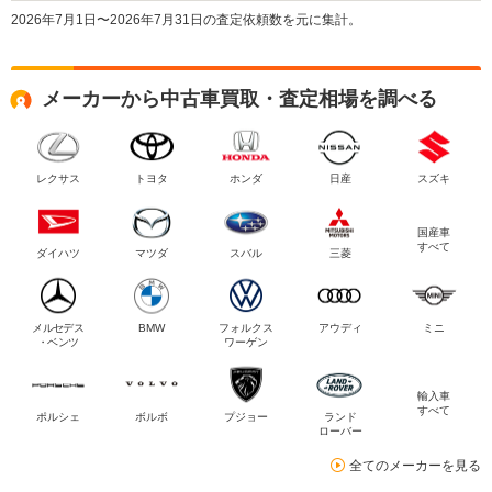
2026年7月1日〜2026年7月31日の査定依頼数を元に集計。
メーカーから中古車買取・査定相場を調べる
レクサス
トヨタ
ホンダ
日産
スズキ
国産車
すべて
ダイハツ
マツダ
スバル
三菱
メルセデス
BMW
フォルクス
アウディ
ミニ
・ベンツ
ワーゲン
輸入車
すべて
ポルシェ
ボルボ
プジョー
ランド
ローバー
全てのメーカーを見る