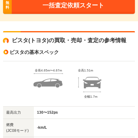
無
一括査定依頼スタート
料
ビスタ(トヨタ)の買取・売却・査定の参考情報
ビスタの基本スペック
全長4.65m〜4.67m
全高1.51m
全幅1.7m
最高出力
130〜152ps
燃費
-km/L
(JC08モード)