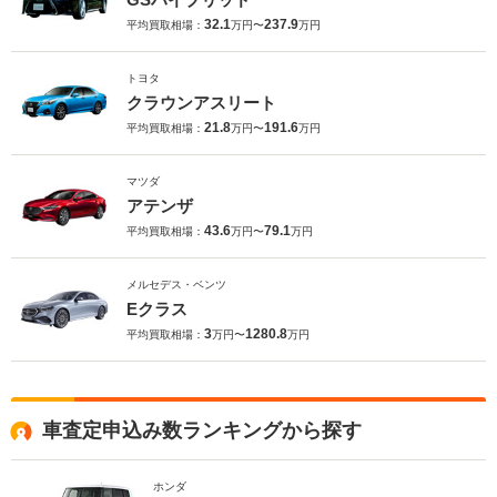
32.1
237.9
平均買取相場：
万円〜
万円
トヨタ
クラウンアスリート
21.8
191.6
平均買取相場：
万円〜
万円
マツダ
アテンザ
43.6
79.1
平均買取相場：
万円〜
万円
メルセデス・ベンツ
Eクラス
3
1280.8
平均買取相場：
万円〜
万円
車査定申込み数ランキングから探す
ホンダ