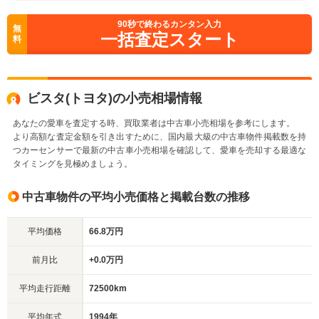
90
秒で終わるカンタン入力
無
一括査定スタート
料
ビスタ(トヨタ)の小売相場情報
あなたの愛車を査定する時、買取業者は中古車小売相場を参考にします。
より高額な査定金額を引き出すために、国内最大級の中古車物件掲載数を持
つカーセンサーで最新の中古車小売相場を確認して、愛車を売却する最適な
タイミングを見極めましょう。
中古車物件の平均小売価格と掲載台数の推移
平均価格
66.8万円
前月比
+0.0万円
平均走行距離
72500km
平均年式
1994年