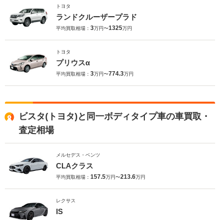
トヨタ
ランドクルーザープラド
3
1325
平均買取相場：
万円〜
万円
トヨタ
プリウスα
3
774.3
平均買取相場：
万円〜
万円
ビスタ(トヨタ)と同一ボディタイプ車の車買取・
査定相場
メルセデス・ベンツ
CLAクラス
157.5
213.6
平均買取相場：
万円〜
万円
レクサス
IS