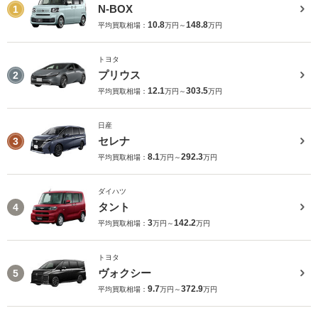
N-BOX
1
10.8
148.8
平均買取相場：
万円～
万円
トヨタ
プリウス
2
12.1
303.5
平均買取相場：
万円～
万円
日産
セレナ
3
8.1
292.3
平均買取相場：
万円～
万円
ダイハツ
タント
4
3
142.2
平均買取相場：
万円～
万円
トヨタ
ヴォクシー
5
9.7
372.9
平均買取相場：
万円～
万円