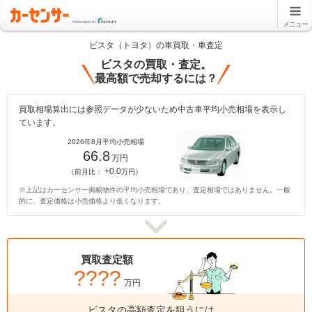
メニュー
ビスタ（トヨタ）の車買取・車査定
ビスタの買取・査定。
最高額で売却するには？
買取相場算出には参照データが少ないため中古車平均小売相場を表示し
ています。
2026年8月平均小売相場
66.8
万円
+0.0
（前月比：
万円）
※上記はカーセンサー掲載物件の平均小売相場であり、査定相場ではありません。一般
的に、査定価格は小売価格より低くなります。
買取査定額
????
万円
ビスタの高額査定を狙うには、