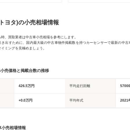
V(トヨタ)の小売相場情報
る時、買取業者は中古車小売相場を参考にします。
引き出すために、国内最大級の中古車物件掲載数を持つカーセンサーで最新の中古
タイミングを見極めましょう。
均小売価格と掲載台数の推移
426.5万円
平均走行距離
5700
+0.0万円
平均年式
2021
車小売相場情報