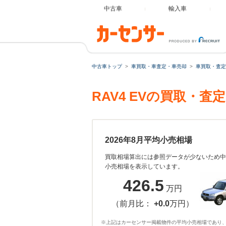
中古車
輸入車
中古車トップ
車買取・車査定・車売却
車買取・査定
RAV4 EVの買取・
2026年8月平均小売相場
買取相場算出には参照データが少ないため中
小売相場を表示しています。
426.5
万円
（前月比：
+0.0
万円）
※上記はカーセンサー掲載物件の平均小売相場であり