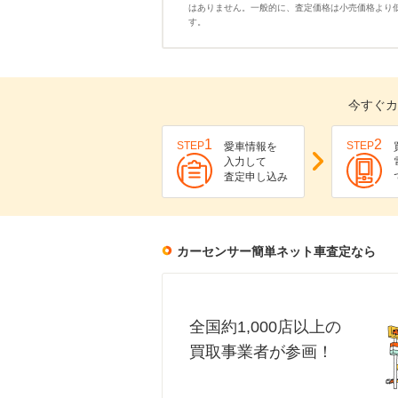
はありません。一般的に、査定価格は小売価格より
す。
今すぐカ
1
2
STEP
STEP
愛車情報を
入力して
査定申し込み
カーセンサー簡単ネット車査定なら
全国約1,000店以上の
買取事業者が参画！