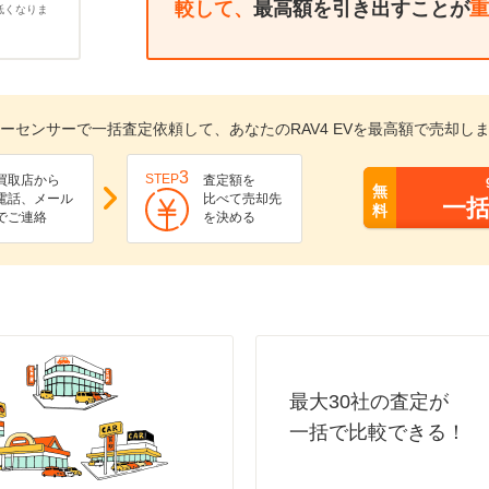
較して、
最高額を引き出すことが
重
低くなりま
ーセンサーで一括査定依頼して、あなたのRAV4 EVを最高額で売却し
3
STEP
買取店から
査定額を
無
電話、メール
比べて売却先
一
料
でご連絡
を決める
最大30社の査定が
一括で比較できる！