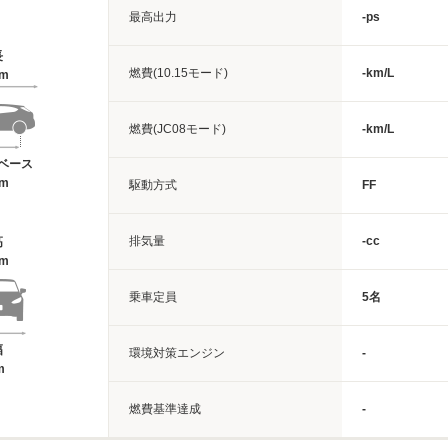
最高出力
-ps
長
燃費(10.15モード)
-km/L
8m
燃費(JC08モード)
-km/L
ベース
1m
駆動方式
FF
排気量
-cc
高
8m
乗車定員
5名
幅
環境対策エンジン
-
m
燃費基準達成
-