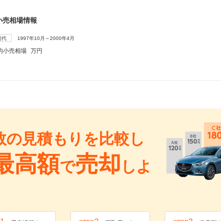
小売相場情報
初代
1997年10月～2000年4月
均小売相場
万円
数の見積もりを比較し
最高額
売却
で
しよ