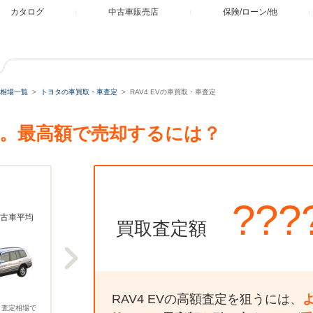
カタログ
中古車販売店
保険/ローン/他
相場一覧
トヨタの車買取・車査定
RAV4 EVの車買取・車査定
査定。最高額で売却するには？
???
古車平均
買取査定額
RAV4 EVの高額査定を狙うには、
、査定相場で