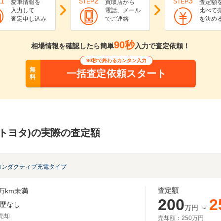
1
2
3
STEP
STEP
愛車情報を
買取店から
査定額
入力して
電話、メール
比べて
査定申し込み
でご連絡
を決め
90秒
相場情報を確認したら簡単
入力で査定依頼！
90秒で終わるカンタン入力
無
一括査定依頼スタート
料
V(トヨタ)の実際の査定額
Vコンダクティブ充電タイプ
査定額
万km未満
200
2
歴なし
万円
～
月売却
売却額：
250万円