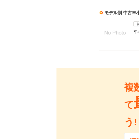
モデル別 中古車
平
複
て
う!