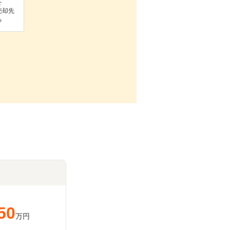
を
売却先
る
50
万円