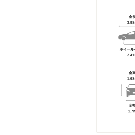
全
3.9
ホイール
2.4
全
1.6
全
1.7