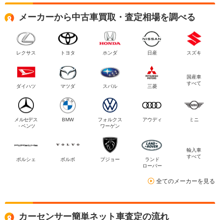
メーカーから中古車買取・査定相場を調べる
レクサス
トヨタ
ホンダ
日産
スズキ
国産車
すべて
ダイハツ
マツダ
スバル
三菱
メルセデス
BMW
フォルクス
アウディ
ミニ
・ベンツ
ワーゲン
輸入車
すべて
ポルシェ
ボルボ
プジョー
ランド
ローバー
全てのメーカーを見る
カーセンサー簡単ネット車査定の流れ