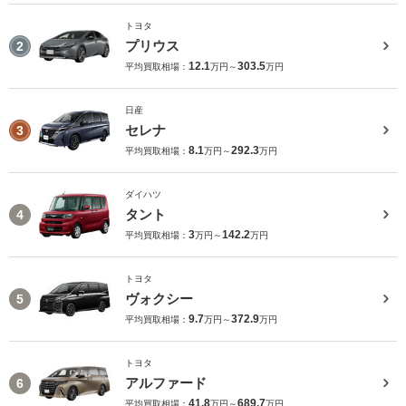
トヨタ
プリウス
2
12.1
303.5
平均買取相場：
万円～
万円
日産
セレナ
3
8.1
292.3
平均買取相場：
万円～
万円
ダイハツ
タント
4
3
142.2
平均買取相場：
万円～
万円
トヨタ
ヴォクシー
5
9.7
372.9
平均買取相場：
万円～
万円
トヨタ
アルファード
6
41.8
689.7
平均買取相場：
万円～
万円