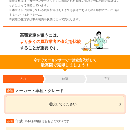
※買取相場は「カーセンサーネット」に掲載された物件の価格を元に独自の集計ロジ
ックによって算出しています。
※本サイトに掲載している買取相場はあくまでも参考でありその正確性について保証
するものではありません。
※実際の査定額は車の装備や状態によって異なります。
高額査定を狙うには、
より多くの買取業者の査定を比較
することが重要です。
今すぐカーセンサーで一括査定依頼して
最高額で売却しましょう！
入力
確認
完了
メーカー・車種・グレード
必須
選択してください
年式
必須
※不明の場合はおおよそでOKです