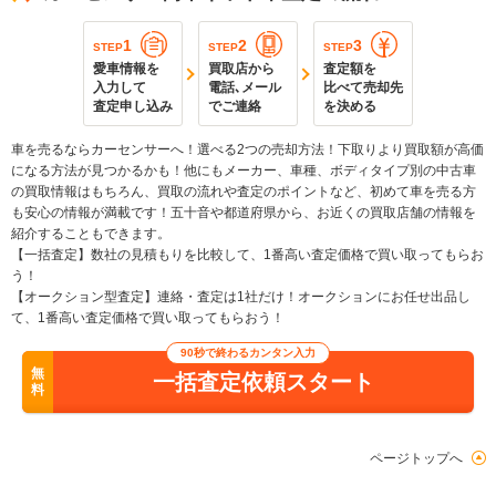
1
2
3
STEP
STEP
STEP
愛車情報を
買取店から
査定額を
入力して
電話､メール
比べて売却先
査定申し込み
でご連絡
を決める
車を売るならカーセンサーへ！選べる2つの売却方法！下取りより買取額が高価
になる方法が見つかるかも！他にもメーカー、車種、ボディタイプ別の中古車
の買取情報はもちろん、買取の流れや査定のポイントなど、初めて車を売る方
も安心の情報が満載です！五十音や都道府県から、お近くの買取店舗の情報を
紹介することもできます。
【一括査定】数社の見積もりを比較して、1番高い査定価格で買い取ってもらお
う！
【オークション型査定】連絡・査定は1社だけ！オークションにお任せ出品し
て、1番高い査定価格で買い取ってもらおう！
90秒で終わるカンタン入力
無
一括査定依頼スタート
料
ページトップへ