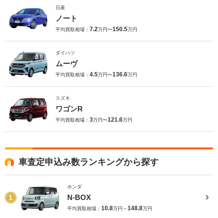
日産
ノート
7.2
150.5
平均買取相場：
万円〜
万円
ダイハツ
ムーヴ
4.5
136.6
平均買取相場：
万円〜
万円
スズキ
ワゴンR
3
121.6
平均買取相場：
万円〜
万円
車査定申込み数ランキングから探す
ホンダ
N-BOX
1
10.8
148.8
平均買取相場：
万円～
万円