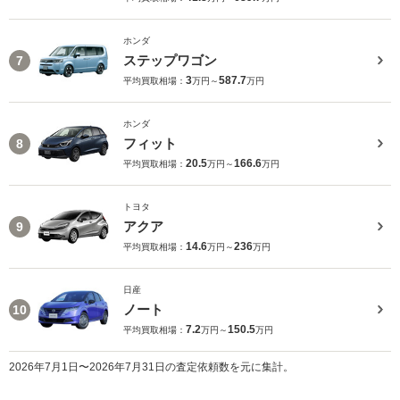
ホンダ
ステップワゴン
7
3
587.7
平均買取相場：
万円～
万円
ホンダ
フィット
8
20.5
166.6
平均買取相場：
万円～
万円
トヨタ
アクア
9
14.6
236
平均買取相場：
万円～
万円
日産
ノート
10
7.2
150.5
平均買取相場：
万円～
万円
2026年7月1日〜2026年7月31日の査定依頼数を元に集計。