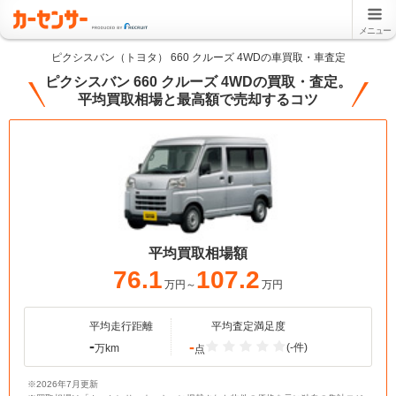
メニュー
ピクシスバン（トヨタ） 660 クルーズ 4WDの車買取・車査定
ピクシスバン 660 クルーズ 4WDの買取・査定。
平均買取相場と最高額で売却するコツ
平均買取相場額
76.1
107.2
万円～
万円
平均走行距離
平均査定満足度
-
-
(-件)
万km
点
※2026年7月更新