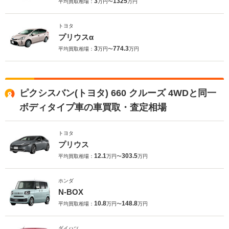
3
1325
平均買取相場：
万円〜
万円
トヨタ
プリウスα
3
774.3
平均買取相場：
万円〜
万円
ピクシスバン(トヨタ) 660 クルーズ 4WDと同一
ボディタイプ車の車買取・査定相場
トヨタ
プリウス
12.1
303.5
平均買取相場：
万円〜
万円
ホンダ
N-BOX
10.8
148.8
平均買取相場：
万円〜
万円
ダイハツ