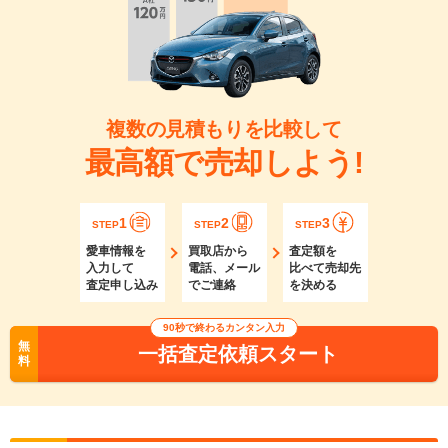
複数の見積もりを比較して
最高額で売却しよう!
1
2
3
STEP
STEP
STEP
愛車情報を
買取店から
査定額を
入力して
電話、メール
比べて売却先
査定申し込み
でご連絡
を決める
90秒で終わるカンタン入力
無
一括査定依頼スタート
料