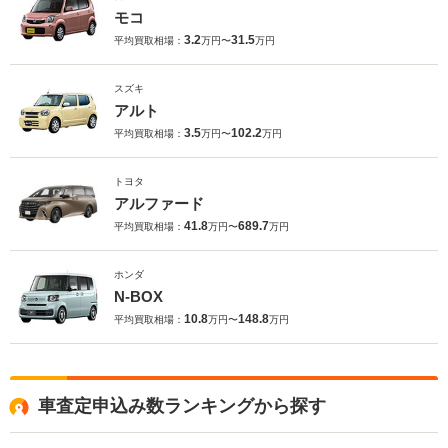
モコ
3.2
31.5
平均買取相場：
万円〜
万円
スズキ
アルト
3.5
102.2
平均買取相場：
万円〜
万円
トヨタ
アルファード
41.8
689.7
平均買取相場：
万円〜
万円
ホンダ
N-BOX
10.8
148.8
平均買取相場：
万円〜
万円
車査定申込み数ランキングから探す