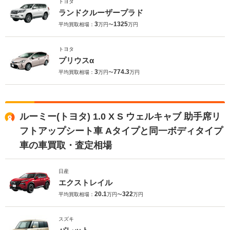
トヨタ
ランドクルーザープラド
3
1325
平均買取相場：
万円〜
万円
トヨタ
プリウスα
3
774.3
平均買取相場：
万円〜
万円
ルーミー(トヨタ) 1.0 X S ウェルキャブ 助手席リ
フトアップシート車 Aタイプと同一ボディタイプ
車の車買取・査定相場
日産
エクストレイル
20.1
322
平均買取相場：
万円〜
万円
スズキ