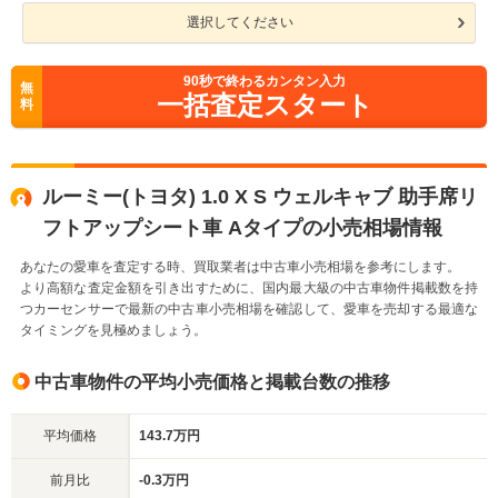
選択してください
90
秒で終わるカンタン入力
無
一括査定スタート
料
ルーミー(トヨタ) 1.0 X S ウェルキャブ 助手席リ
フトアップシート車 Aタイプの小売相場情報
あなたの愛車を査定する時、買取業者は中古車小売相場を参考にします。
より高額な査定金額を引き出すために、国内最大級の中古車物件掲載数を持
つカーセンサーで最新の中古車小売相場を確認して、愛車を売却する最適な
タイミングを見極めましょう。
中古車物件の平均小売価格と掲載台数の推移
平均価格
143.7万円
前月比
-0.3万円