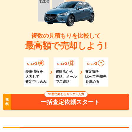
複数の見積もりを比較して
最高額で売却しよう!
1
2
3
STEP
STEP
STEP
愛車情報を
買取店から
査定額を
入力して
電話、メール
比べて売却先
査定申し込み
でご連絡
を決める
90秒で終わるカンタン入力
無
一括査定依頼スタート
料