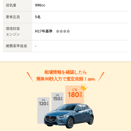
排気量
996cc
乗車定員
5名
環境対策
H17年基準 ☆☆☆☆
エンジン
燃費基準達成
-
相場情報を確認したら
簡単90秒入力で査定依頼！
(無料)