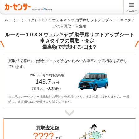
メニュー
ルーミー（トヨタ） 1.0 X S ウェルキャブ 助手席リフトアップシート車 Aタイ
プの車買取・車査定
ルーミー 1.0 X S ウェルキャブ 助手席リフトアップシート
車 Aタイプの買取・査定。
最高額で売却するには？
買取相場算出には参照データが少ないため中古車平均小売相場を表示し
ています。
2026年8月平均小売相場
143.7
万円
-0.3
（前月比：
万円）
※上記はカーセンサー掲載物件の平均小売相場であり、査定相場ではありません。一般
的に、査定価格は小売価格より低くなります。
買取査定額
????
万円