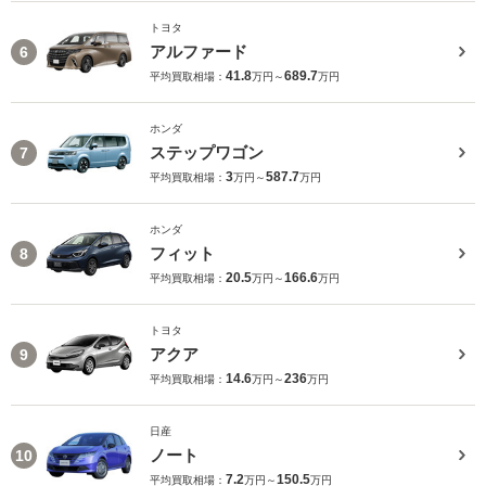
トヨタ
アルファード
6
41.8
689.7
平均買取相場：
万円～
万円
ホンダ
ステップワゴン
7
3
587.7
平均買取相場：
万円～
万円
ホンダ
フィット
8
20.5
166.6
平均買取相場：
万円～
万円
トヨタ
アクア
9
14.6
236
平均買取相場：
万円～
万円
日産
ノート
10
7.2
150.5
平均買取相場：
万円～
万円