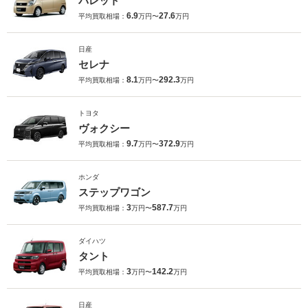
パレット
6.9
27.6
平均買取相場：
万円〜
万円
日産
セレナ
8.1
292.3
平均買取相場：
万円〜
万円
トヨタ
ヴォクシー
9.7
372.9
平均買取相場：
万円〜
万円
ホンダ
ステップワゴン
3
587.7
平均買取相場：
万円〜
万円
ダイハツ
タント
3
142.2
平均買取相場：
万円〜
万円
日産