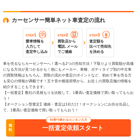
カーセンサー簡単ネット車査定の流れ
1
2
3
STEP
STEP
STEP
愛車情報を
買取店から
査定額を
入力して
電話､メール
比べて売却先
査定申し込み
でご連絡
を決める
車を売るならカーセンサーへ！選べる2つの売却方法！下取りより買取額が高価
になる方法が見つかるかも！他にもメーカー、車種、ボディタイプ別の中古車
の買取情報はもちろん、買取の流れや査定のポイントなど、初めて車を売る方
も安心の情報が満載です！五十音や都道府県から、お近くの買取店舗の情報を
紹介することもできます。
【一括査定】数社の見積もりを比較して、1番高い査定価格で買い取ってもらお
う！
【オークション型査定】連絡・査定は1社だけ！オークションにお任せ出品し
て、1番高い査定価格で買い取ってもらおう！
90秒で終わるカンタン入力
無
一括査定依頼スタート
料