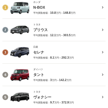
ホンダ
N-BOX
1
10.8
148.8
平均買取相場：
万円～
万円
トヨタ
プリウス
2
12.1
303.5
平均買取相場：
万円～
万円
日産
セレナ
3
8.1
292.3
平均買取相場：
万円～
万円
ダイハツ
タント
4
3
142.2
平均買取相場：
万円～
万円
トヨタ
ヴォクシー
5
9.7
372.9
平均買取相場：
万円～
万円