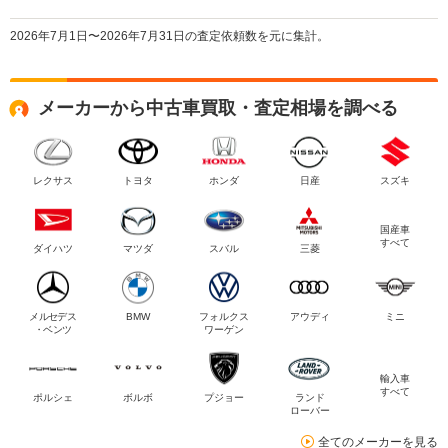
2026年7月1日〜2026年7月31日の査定依頼数を元に集計。
メーカーから中古車買取・査定相場を調べる
レクサス
トヨタ
ホンダ
日産
スズキ
国産車
すべて
ダイハツ
マツダ
スバル
三菱
メルセデス
BMW
フォルクス
アウディ
ミニ
・ベンツ
ワーゲン
輸入車
すべて
ポルシェ
ボルボ
プジョー
ランド
ローバー
全てのメーカーを見る