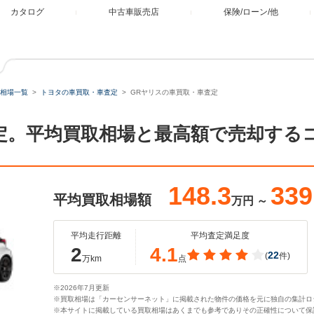
カタログ
中古車販売店
保険/ローン/他
相場一覧
トヨタの車買取・車査定
GRヤリスの車買取・車査定
定。平均買取相場と最高額で売却する
148.3
339
平均買取相場額
万円
～
平均走行距離
平均査定満足度
2
4.1
22
(
件)
万km
点
※2026年7月更新
※買取相場は「カーセンサーネット」に掲載された物件の価格を元に独自の集計ロ
※本サイトに掲載している買取相場はあくまでも参考でありその正確性について保