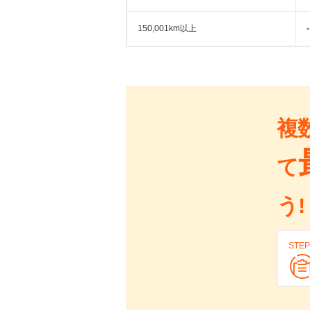
150,001km以上
-
複
て
う!
STEP