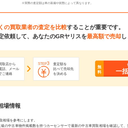
※実際の査定額は車の装備や状態によって異なります。
くの買取業者の査定を比較
することが重要です。
定依頼して、あなたのGRヤリスを
最高額で売却
し
3
STEP
買取店から
査定額を
無
電話、メール
比べて売却先
一
料
でご連絡
を決める
取相場情報
取相場を参考にします。
大級の中古車物件掲載数を持つカーセンサーで最新の中古車買取相場を確認して、