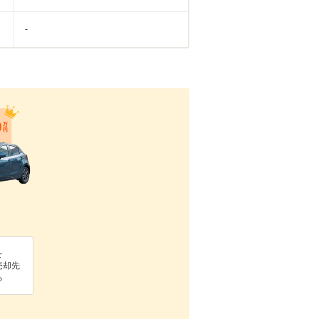
-
を
売却先
る