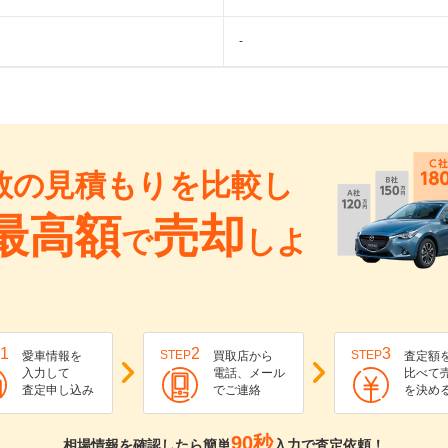
-
数の見積もりを比較し
最高額
売却
で
しよ
1
2
3
STEP
STEP
愛車情報を
買取店から
査定額
入力して
電話、メール
比べて
査定申し込み
でご連絡
を決め
90秒
相場情報を確認したら簡単
入力で査定依頼！