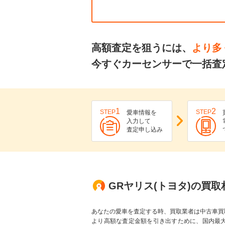
高額査定を狙うには、
より多
今すぐカーセンサーで一括査
1
2
STEP
STEP
愛車情報を
入力して
査定申し込み
GRヤリス(トヨタ)の買
あなたの愛車を査定する時、買取業者は中古車買
より高額な査定金額を引き出すために、国内最