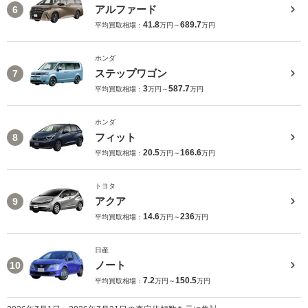
アルファード
6
41.8
689.7
平均買取相場：
万円～
万円
ホンダ
ステップワゴン
7
3
587.7
平均買取相場：
万円～
万円
ホンダ
フィット
8
20.5
166.6
平均買取相場：
万円～
万円
トヨタ
アクア
9
14.6
236
平均買取相場：
万円～
万円
日産
ノート
10
7.2
150.5
平均買取相場：
万円～
万円