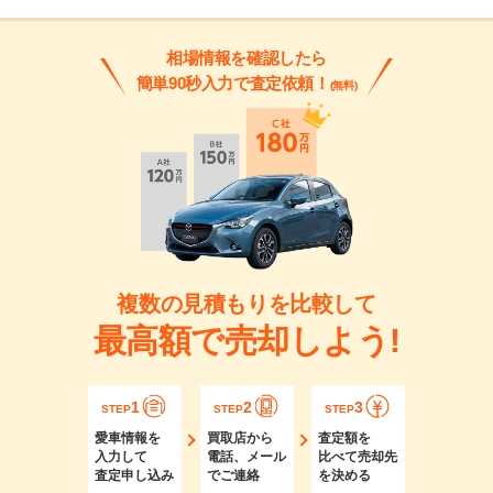
相場情報を確認したら
簡単90秒入力で査定依頼！
(無料)
複数の見積もりを比較して
最高額で売却しよう!
1
2
3
STEP
STEP
STEP
愛車情報を
買取店から
査定額を
入力して
電話、メール
比べて売却先
査定申し込み
でご連絡
を決める