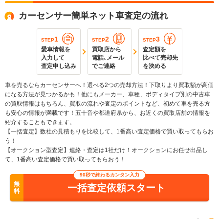
カーセンサー簡単ネット車査定の流れ
1
2
3
STEP
STEP
STEP
愛車情報を
買取店から
査定額を
入力して
電話､メール
比べて売却先
査定申し込み
でご連絡
を決める
車を売るならカーセンサーへ！選べる2つの売却方法！下取りより買取額が高価
になる方法が見つかるかも！他にもメーカー、車種、ボディタイプ別の中古車
の買取情報はもちろん、買取の流れや査定のポイントなど、初めて車を売る方
も安心の情報が満載です！五十音や都道府県から、お近くの買取店舗の情報を
紹介することもできます。
【一括査定】数社の見積もりを比較して、1番高い査定価格で買い取ってもらお
う！
【オークション型査定】連絡・査定は1社だけ！オークションにお任せ出品し
て、1番高い査定価格で買い取ってもらおう！
90秒で終わるカンタン入力
無
一括査定依頼スタート
料