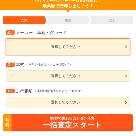
今すぐカーセンサーで一括査定依頼して
最高額で売却しましょう！
入力
確認
完了
メーカー・車種・グレード
必須
選択してください
年式
必須
※不明の場合はおおよそでOKです
選択してください
走行距離
必須
※不明の場合はおおよそでOKです
選択してください
90
秒で終わるカンタン入力
無
一括査定スタート
料