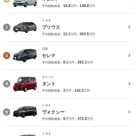
10.8
148.8
平均買取相場：
万円～
万円
トヨタ
プリウス
2
12.1
303.5
平均買取相場：
万円～
万円
日産
セレナ
3
8.1
292.3
平均買取相場：
万円～
万円
ダイハツ
タント
4
3
142.2
平均買取相場：
万円～
万円
トヨタ
ヴォクシー
5
9.7
372.9
平均買取相場：
万円～
万円
トヨタ