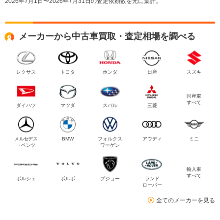
2026年7月1日〜2026年7月31日の査定依頼数を元に集計。
メーカーから中古車買取・査定相場を調べる
レクサス
トヨタ
ホンダ
日産
スズキ
国産車
すべて
ダイハツ
マツダ
スバル
三菱
メルセデス
BMW
フォルクス
アウディ
ミニ
・ベンツ
ワーゲン
輸入車
すべて
ポルシェ
ボルボ
プジョー
ランド
ローバー
全てのメーカーを見る