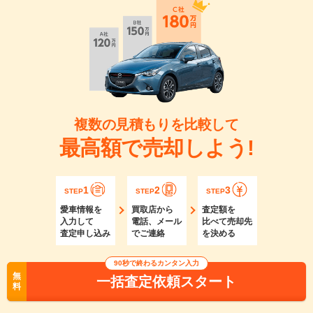
複数の見積もりを比較して
最高額で売却しよう!
1
2
3
STEP
STEP
STEP
愛車情報を
買取店から
査定額を
入力して
電話、メール
比べて売却先
査定申し込み
でご連絡
を決める
90秒で終わるカンタン入力
無
一括査定依頼スタート
料