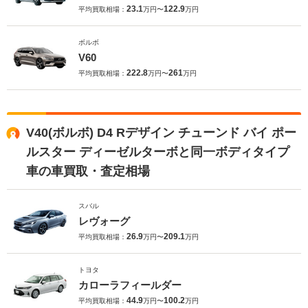
23.1
122.9
平均買取相場：
万円〜
万円
ボルボ
V60
222.8
261
平均買取相場：
万円〜
万円
V40(ボルボ) D4 Rデザイン チューンド バイ ポー
ルスター ディーゼルターボと同一ボディタイプ
車の車買取・査定相場
スバル
レヴォーグ
26.9
209.1
平均買取相場：
万円〜
万円
トヨタ
カローラフィールダー
44.9
100.2
平均買取相場：
万円〜
万円