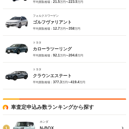
21.5
223.5
平均買取相場：
万円〜
万円
フォルクスワーゲン
ゴルフヴァリアント
12.7
358
平均買取相場：
万円〜
万円
トヨタ
カローラツーリング
92.1
204.6
平均買取相場：
万円〜
万円
トヨタ
クラウンエステート
377.3
419.4
平均買取相場：
万円〜
万円
車査定申込み数ランキングから探す
ホンダ
N-BOX
1