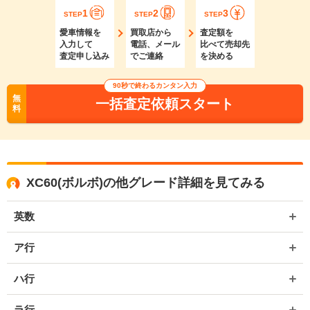
1
2
3
STEP
STEP
STEP
愛車情報を
買取店から
査定額を
入力して
電話、メール
比べて売却先
査定申し込み
でご連絡
を決める
90秒で終わるカンタン入力
無
一括査定依頼スタート
料
XC60(ボルボ)の他グレード詳細を見てみる
英数
ア行
ハ行
ラ行