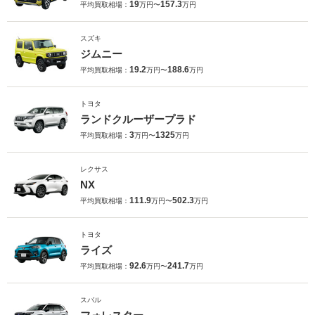
19
157.3
平均買取相場：
万円〜
万円
スズキ
ジムニー
19.2
188.6
平均買取相場：
万円〜
万円
トヨタ
ランドクルーザープラド
3
1325
平均買取相場：
万円〜
万円
レクサス
NX
111.9
502.3
平均買取相場：
万円〜
万円
トヨタ
ライズ
92.6
241.7
平均買取相場：
万円〜
万円
スバル