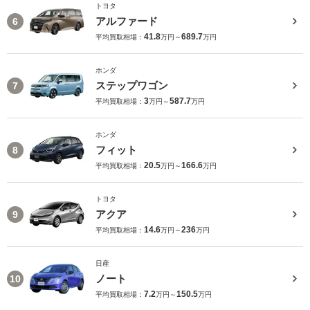
トヨタ
アルファード
6
41.8
689.7
平均買取相場：
万円～
万円
ホンダ
ステップワゴン
7
3
587.7
平均買取相場：
万円～
万円
ホンダ
フィット
8
20.5
166.6
平均買取相場：
万円～
万円
トヨタ
アクア
9
14.6
236
平均買取相場：
万円～
万円
日産
ノート
10
7.2
150.5
平均買取相場：
万円～
万円