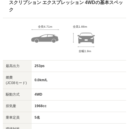
スクリプション エクスプレッション 4WDの基本スペッ
ク
全長4.71m
全高1.66m
全幅1.9m
最高出力
253ps
燃費
0.0km/L
(JC08モード)
駆動方式
4WD
排気量
1968cc
乗車定員
5名