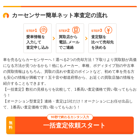
カーセンサー簡単ネット車査定の流れ
1
2
3
STEP
STEP
STEP
愛車情報を
買取店から
査定額を
入力して
電話､メール
比べて売却先
査定申し込み
でご連絡
を決める
車を売るならカーセンサーへ！選べる2つの売却方法！下取りより買取額が高価
になる方法が見つかるかも！他にもメーカー、車種、ボディタイプ別の中古車
の買取情報はもちろん、買取の流れや査定のポイントなど、初めて車を売る方
も安心の情報が満載です！五十音や都道府県から、お近くの買取店舗の情報を
紹介することもできます。
【一括査定】数社の見積もりを比較して、1番高い査定価格で買い取ってもらお
う！
【オークション型査定】連絡・査定は1社だけ！オークションにお任せ出品し
て、1番高い査定価格で買い取ってもらおう！
90秒で終わるカンタン入力
無
一括査定依頼スタート
料