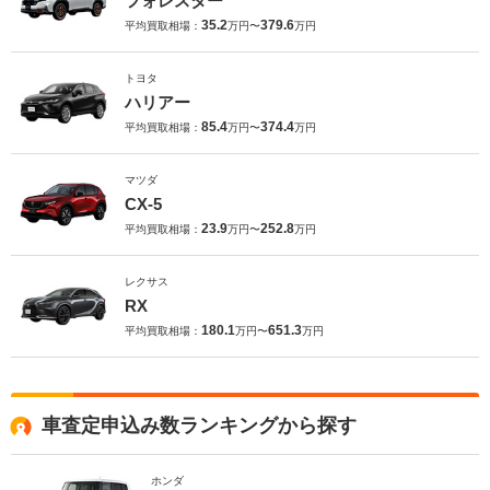
フォレスター
35.2
379.6
平均買取相場：
万円〜
万円
トヨタ
ハリアー
85.4
374.4
平均買取相場：
万円〜
万円
マツダ
CX-5
23.9
252.8
平均買取相場：
万円〜
万円
レクサス
RX
180.1
651.3
平均買取相場：
万円〜
万円
車査定申込み数ランキングから探す
ホンダ