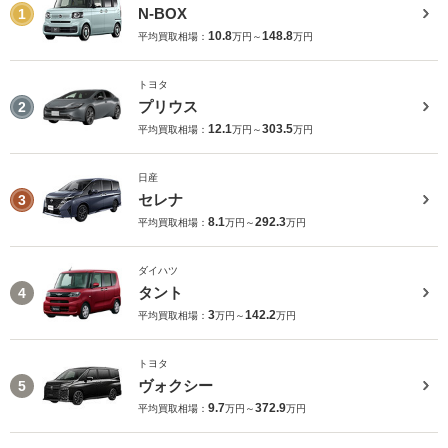
N-BOX
1
10.8
148.8
平均買取相場：
万円～
万円
トヨタ
プリウス
2
12.1
303.5
平均買取相場：
万円～
万円
日産
セレナ
3
8.1
292.3
平均買取相場：
万円～
万円
ダイハツ
タント
4
3
142.2
平均買取相場：
万円～
万円
トヨタ
ヴォクシー
5
9.7
372.9
平均買取相場：
万円～
万円