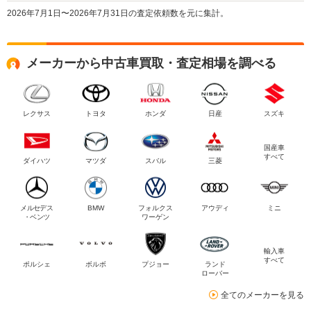
2026年7月1日〜2026年7月31日の査定依頼数を元に集計。
メーカーから中古車買取・査定相場を調べる
レクサス
トヨタ
ホンダ
日産
スズキ
国産車
すべて
ダイハツ
マツダ
スバル
三菱
メルセデス
BMW
フォルクス
アウディ
ミニ
・ベンツ
ワーゲン
輸入車
すべて
ポルシェ
ボルボ
プジョー
ランド
ローバー
全てのメーカーを見る