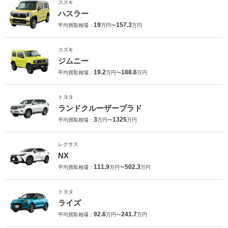
スズキ
ハスラー
19
157.3
平均買取相場：
万円〜
万円
スズキ
ジムニー
19.2
188.6
平均買取相場：
万円〜
万円
トヨタ
ランドクルーザープラド
3
1325
平均買取相場：
万円〜
万円
レクサス
NX
111.9
502.3
平均買取相場：
万円〜
万円
トヨタ
ライズ
92.6
241.7
平均買取相場：
万円〜
万円