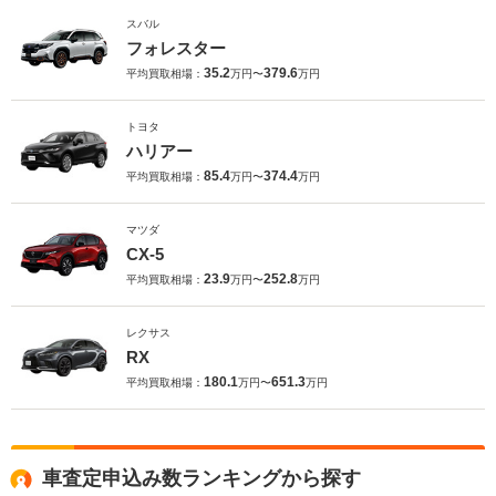
スバル
フォレスター
35.2
379.6
平均買取相場：
万円〜
万円
トヨタ
ハリアー
85.4
374.4
平均買取相場：
万円〜
万円
マツダ
CX-5
23.9
252.8
平均買取相場：
万円〜
万円
レクサス
RX
180.1
651.3
平均買取相場：
万円〜
万円
車査定申込み数ランキングから探す