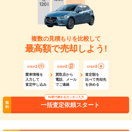
複数の見積もりを比較して
最高額で売却しよう!
1
2
3
STEP
STEP
STEP
愛車情報を
買取店から
査定額を
入力して
電話、メール
比べて売却先
査定申し込み
でご連絡
を決める
90秒で終わるカンタン入力
無
一括査定依頼スタート
料