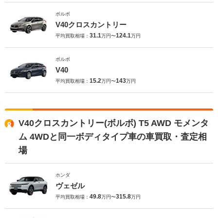
ボルボ
V40クロスカントリー
31.1
124.1
平均買取相場：
万円〜
万円
ボルボ
V40
15.2
143
平均買取相場：
万円〜
万円
V40クロスカントリー(ボルボ) T5 AWD モメンタ
ム 4WDと同一ボディタイプ車の車買取・査定相
場
ホンダ
ヴェゼル
49.8
315.8
平均買取相場：
万円〜
万円