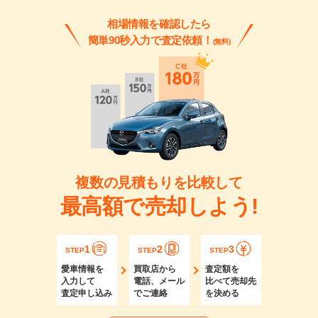
相場情報を確認したら
簡単90秒入力で査定依頼！
(無料)
複数の見積もりを比較して
最高額で売却しよう!
1
2
3
STEP
STEP
STEP
愛車情報を
買取店から
査定額を
入力して
電話、メール
比べて売却先
査定申し込み
でご連絡
を決める