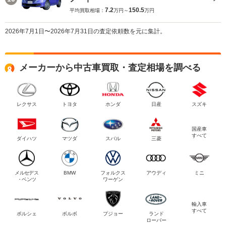
7.2
150.5
平均買取相場：
万円～
万円
2026年7月1日〜2026年7月31日の査定依頼数を元に集計。
メーカーから中古車買取・査定相場を調べる
レクサス
トヨタ
ホンダ
日産
スズキ
国産車
すべて
ダイハツ
マツダ
スバル
三菱
メルセデス
BMW
フォルクス
アウディ
ミニ
・ベンツ
ワーゲン
輸入車
すべて
ポルシェ
ボルボ
プジョー
ランド
ローバー