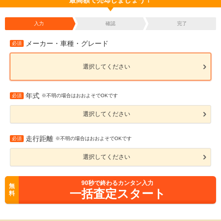
最高額で売却しましょう！
入力
確認
完了
メーカー・車種・グレード
必須
選択してください
年式
必須
※不明の場合はおおよそでOKです
選択してください
走行距離
必須
※不明の場合はおおよそでOKです
選択してください
90
秒で終わるカンタン入力
無
一括査定スタート
料