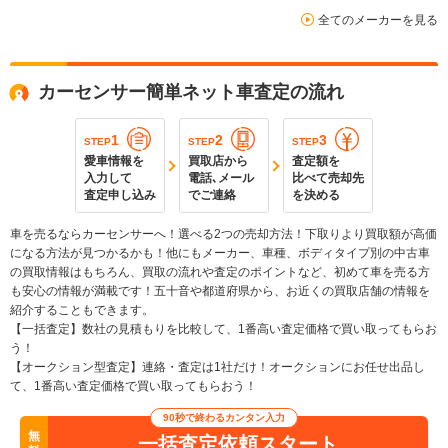
全てのメーカーを見る
カーセンサー簡単ネット車査定の流れ
1
2
3
STEP
STEP
STEP
愛車情報を
買取店から
査定額を
入力して
電話､メール
比べて売却先
査定申し込み
でご連絡
を決める
車を売るならカーセンサーへ！選べる2つの売却方法！下取りより買取額が高価
になる方法が見つかるかも！他にもメーカー、車種、ボディタイプ別の中古車
の買取情報はもちろん、買取の流れや査定のポイントなど、初めて車を売る方
も安心の情報が満載です！五十音や都道府県から、お近くの買取店舗の情報を
紹介することもできます。
【一括査定】数社の見積もりを比較して、1番高い査定価格で買い取ってもらお
う！
【オークション型査定】連絡・査定は1社だけ！オークションにお任せ出品し
て、1番高い査定価格で買い取ってもらおう！
90秒で終わるカンタン入力
無
一括査定依頼スタート