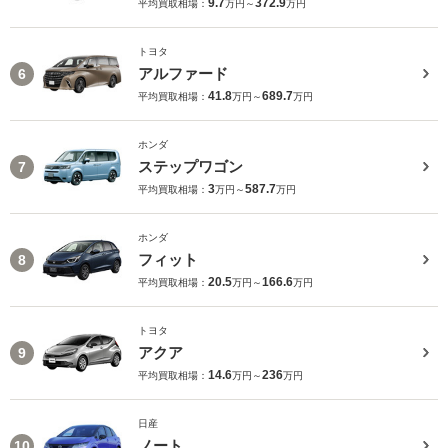
9.7
372.9
平均買取相場：
万円～
万円
トヨタ
アルファード
6
41.8
689.7
平均買取相場：
万円～
万円
ホンダ
ステップワゴン
7
3
587.7
平均買取相場：
万円～
万円
ホンダ
フィット
8
20.5
166.6
平均買取相場：
万円～
万円
トヨタ
アクア
9
14.6
236
平均買取相場：
万円～
万円
日産
ノート
10