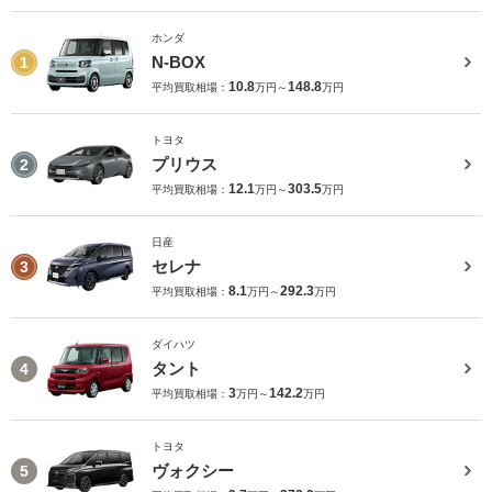
ホンダ
N-BOX
1
10.8
148.8
平均買取相場：
万円～
万円
トヨタ
プリウス
2
12.1
303.5
平均買取相場：
万円～
万円
日産
セレナ
3
8.1
292.3
平均買取相場：
万円～
万円
ダイハツ
タント
4
3
142.2
平均買取相場：
万円～
万円
トヨタ
ヴォクシー
5