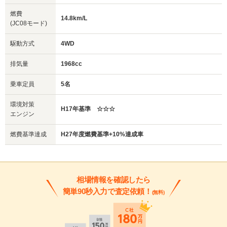
燃費
14.8km/L
(JC08モード)
駆動方式
4WD
排気量
1968cc
乗車定員
5名
環境対策
H17年基準 ☆☆☆
エンジン
燃費基準達成
H27年度燃費基準+10%達成車
相場情報を確認したら
簡単90秒入力で査定依頼！
(無料)