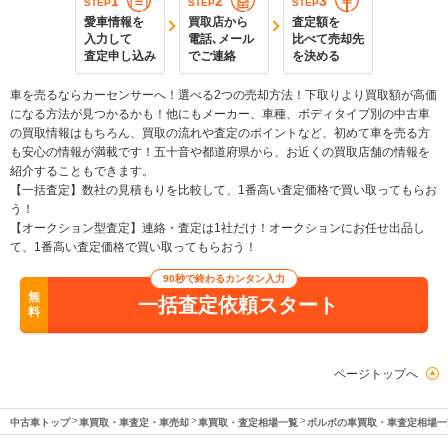
1
2
3
STEP
STEP
STEP
愛車情報を
買取店から
査定額を
入力して
電話､メール
比べて売却先
査定申し込み
でご連絡
を決める
車を売るならカーセンサーへ！選べる2つの売却方法！下取りより買取額が高価
になる方法が見つかるかも！他にもメーカー、車種、ボディタイプ別の中古車
の買取情報はもちろん、買取の流れや査定のポイントなど、初めて車を売る方
も安心の情報が満載です！五十音や都道府県から、お近くの買取店舗の情報を
紹介することもできます。
【一括査定】数社の見積もりを比較して、1番高い査定価格で買い取ってもらお
う！
【オークション型査定】連絡・査定は1社だけ！オークションにお任せ出品し
て、1番高い査定価格で買い取ってもらおう！
90秒で終わるカンタン入力
無
一括査定依頼スタート
料
ページトップへ
中古車トップ
車買取・車査定・車売却
車買取・査定相場一覧
ボルボの車買取・車査定相場一