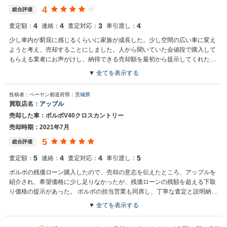
もミニバンやSUV、軽自動車などの各種専門店を展開しているため、
4
総合評価
また機会がございましたら是非お力添えできれば幸いでございます。
今後とも宜しくお願い申し上げます。
4
4
3
4
査定額：
連絡：
査定対応：
車引渡し：
少し車内が窮屈に感じるくらいに家族が成長した。少し空間の広い車に変え
ようと考え、売却することにしました。人から聞いていた会値段で購入して
もらえる業者にお声がけし、納得できる売却額を最初から提示してくれたの
で、売却を決めました。
▼ 全てを表示する
投稿者：ペーヤン
都道府県：
茨城県
買取店名：
アップル
売却した車：ボルボV40クロスカントリー
売却時期：2021年7月
5
総合評価
5
4
4
5
査定額：
連絡：
査定対応：
車引渡し：
ボルボの残価ローン購入したので、売却の意志を伝えたところ、アップルを
紹介され、希望価格に少し足りなかったが、残価ローンの残額を超える下取
り価格の提示があった。 ボルボの担当営業も同席し、丁寧な査定と説明納得
のいく価格だったので、売却を決めた。
▼ 全てを表示する