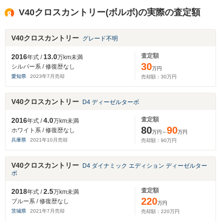
V40クロスカントリー(ボルボ)の実際の査定額
V40クロスカントリー
グレード不明
査定額
2016
13.0
年式 /
万km未満
30
シルバー系 / 修復歴なし
万円
愛知県
2023
年
7
月売却
売却額：
30
万円
V40クロスカントリー
D4 ディーゼルターボ
査定額
2016
4.0
年式 /
万km未満
80
90
ホワイト系 / 修復歴なし
万円～
万円
兵庫県
2021
年
10
月売却
売却額：
90
万円
V40クロスカントリー
D4 ダイナミック エディション ディーゼルター
ボ
査定額
2018
2.5
年式 /
万km未満
220
ブルー系 / 修復歴なし
万円
茨城県
2021
年
7
月売却
売却額：
220
万円