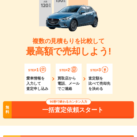
複数の見積もりを比較して
最高額で売却しよう!
1
2
3
STEP
STEP
STEP
愛車情報を
買取店から
査定額を
入力して
電話、メール
比べて売却先
査定申し込み
でご連絡
を決める
90秒で終わるカンタン入力
無
一括査定依頼スタート
料