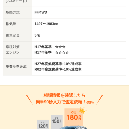
(JC08モード)
駆動方式
FF/4WD
排気量
1497〜1983cc
乗車定員
5名
環境対策
H17年基準 ☆☆☆
エンジン
H17年基準 ☆☆☆☆
H27年度燃費基準+10%達成車
燃費基準達成
R02年度燃費基準+10%達成車
相場情報を確認したら
簡単90秒入力で査定依頼！
(無料)