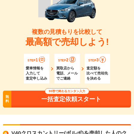
複数の見積もりを比較して
最高額で売却しよう!
1
2
3
STEP
STEP
STEP
愛車情報を
買取店から
査定額を
入力して
電話、メール
比べて売却先
査定申し込み
でご連絡
を決める
90秒で終わるカンタン入力
無
一括査定依頼スタート
料
V40クロスカントリー(ボルボ)を売却した人のク