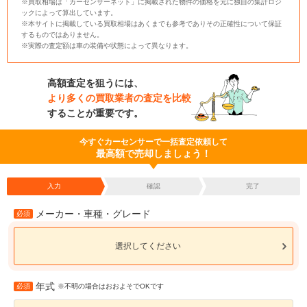
※買取相場は「カーセンサーネット」に掲載された物件の価格を元に独自の集計ロジ
ックによって算出しています。
※本サイトに掲載している買取相場はあくまでも参考でありその正確性について保証
するものではありません。
※実際の査定額は車の装備や状態によって異なります。
高額査定を狙うには、
より多くの買取業者の査定を比較
することが重要です。
今すぐカーセンサーで一括査定依頼して
最高額で売却しましょう！
入力
確認
完了
メーカー・車種・グレード
必須
選択してください
年式
必須
※不明の場合はおおよそでOKです