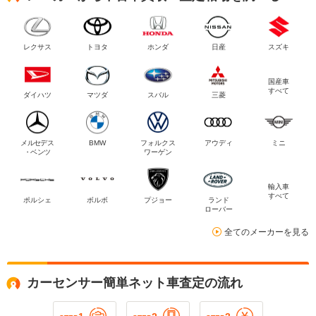
レクサス
トヨタ
ホンダ
日産
スズキ
国産車
すべて
ダイハツ
マツダ
スバル
三菱
メルセデス
BMW
フォルクス
アウディ
ミニ
・ベンツ
ワーゲン
輸入車
すべて
ポルシェ
ボルボ
プジョー
ランド
ローバー
全てのメーカーを見る
カーセンサー簡単ネット車査定の流れ