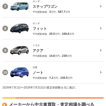
ホンダ
ステップワゴン
7
3
587.7
平均買取相場：
万円～
万円
ホンダ
フィット
8
20.5
166.6
平均買取相場：
万円～
万円
トヨタ
アクア
9
14.6
236
平均買取相場：
万円～
万円
日産
ノート
10
7.2
150.5
平均買取相場：
万円～
万円
2026年7月1日〜2026年7月31日の査定依頼数を元に集計。
メーカーから中古車買取・査定相場を調べる