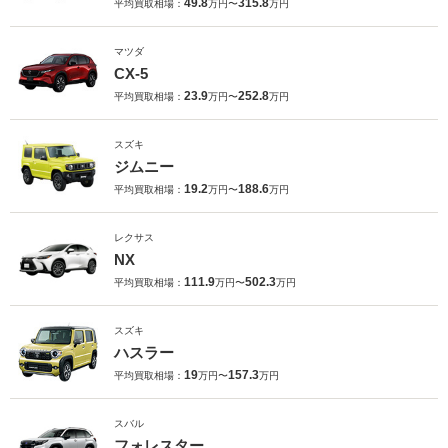
49.8
315.8
平均買取相場：
万円〜
万円
マツダ
CX-5
23.9
252.8
平均買取相場：
万円〜
万円
スズキ
ジムニー
19.2
188.6
平均買取相場：
万円〜
万円
レクサス
NX
111.9
502.3
平均買取相場：
万円〜
万円
スズキ
ハスラー
19
157.3
平均買取相場：
万円〜
万円
スバル
フォレスター