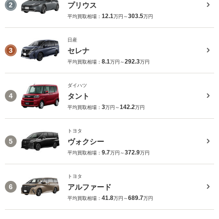
プリウス
2
12.1
303.5
平均買取相場：
万円～
万円
日産
セレナ
3
8.1
292.3
平均買取相場：
万円～
万円
ダイハツ
タント
4
3
142.2
平均買取相場：
万円～
万円
トヨタ
ヴォクシー
5
9.7
372.9
平均買取相場：
万円～
万円
トヨタ
アルファード
6
41.8
689.7
平均買取相場：
万円～
万円