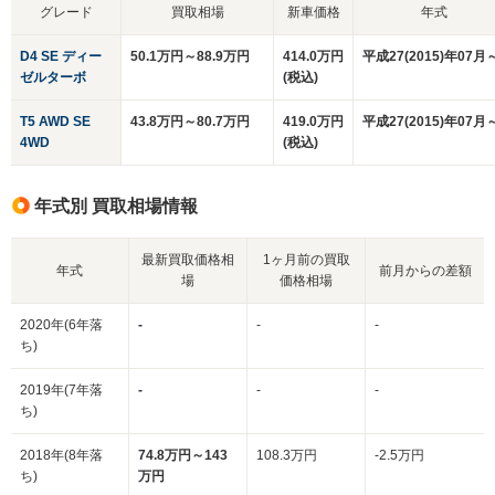
グレード
買取相場
新車価格
年式
D4 SE ディー
50.1万円～88.9万円
414.0万円
平成27(2015)年07月
ゼルターボ
(税込)
T5 AWD SE
43.8万円～80.7万円
419.0万円
平成27(2015)年07月
4WD
(税込)
年式別 買取相場情報
最新買取価格相
1ヶ月前の買取
年式
前月からの差額
場
価格相場
2020年(6年落
-
-
-
ち)
2019年(7年落
-
-
-
ち)
2018年(8年落
74.8万円～143
108.3万円
-2.5万円
ち)
万円