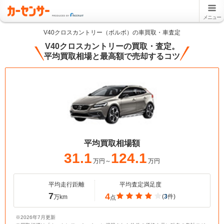
メニュー
V40クロスカントリー（ボルボ）の車買取・車査定
V40クロスカントリーの買取・査定。
平均買取相場と最高額で売却するコツ
平均買取相場額
31.1
124.1
万円～
万円
平均走行距離
平均査定満足度
7
4
(
3
件)
万km
点
※2026年7月更新