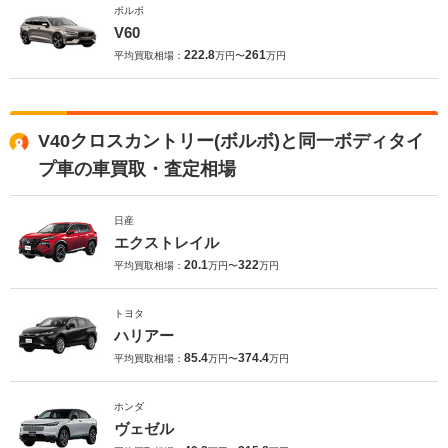
ボルボ
V60
222.8
261
平均買取相場：
万円〜
万円
V40クロスカントリー(ボルボ)と同一ボディタイ
プ車の車買取・査定相場
日産
エクストレイル
20.1
322
平均買取相場：
万円〜
万円
トヨタ
ハリアー
85.4
374.4
平均買取相場：
万円〜
万円
ホンダ
ヴェゼル