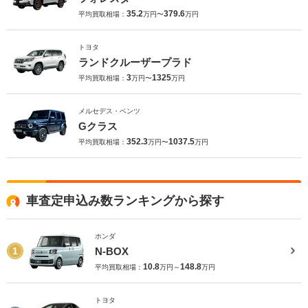
35.2
379.6
平均買取相場：
万円〜
万円
トヨタ
ランドクルーザープラド
3
1325
平均買取相場：
万円〜
万円
メルセデス・ベンツ
Gクラス
352.3
1037.5
平均買取相場：
万円〜
万円
車査定申込み数ランキングから探す
ホンダ
N-BOX
1
10.8
148.8
平均買取相場：
万円～
万円
トヨタ