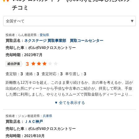
チコミ
投稿者：らん
都道府県：
愛知県
買取店名：
ネクステージ 買取事業部 買取コールセンター
売却した車：ボルボV40クロスカントリー
売却時期：2023年7月
3
総合評価
3
3
3
3
査定額：
連絡：
査定対応：
車引渡し：
距離数も12万キロを超え、このまま乗り続けるか、次の車を考えるか、話が
出始めた所にディーラーから手頃な中古車のご紹介が。拝見して即決、手放
した際に利用しました。やりとりもスムーズで買取金額もディーラーより高
値だったので、こちらに決めました。
▼ 全てを表示する
買取店からの返信
投稿者：ジョン
都道府県：
兵庫県
お世話になっております。 株式会社ネクステージでございます。 この
買取店名：
ＪＡＣ神戸
度はネクステージをご利用いただきまして誠にありがとうございまし
売却した車：ボルボV40クロスカントリー
た。 弊社ではV40クロスカントリーのような輸入車の専門店を展開し
ている関係もあり、大変得意な車種となっております。輸入車の他に
売却時期：2021年10月