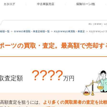
カタログ
中古車販売店
保険/ローン/他
X1（ＢＭＷ） s
相場一覧
ＢＭＷの車買取・車査定相場一覧
X1(ＢＭＷ)の車買取・車査定
X1(ＢＭＷ) s
i Mスポーツの買取・査定。最高額で売却
????
取査定額
万円
の高額査定を狙うには、
より多くの買取業者の査定を比