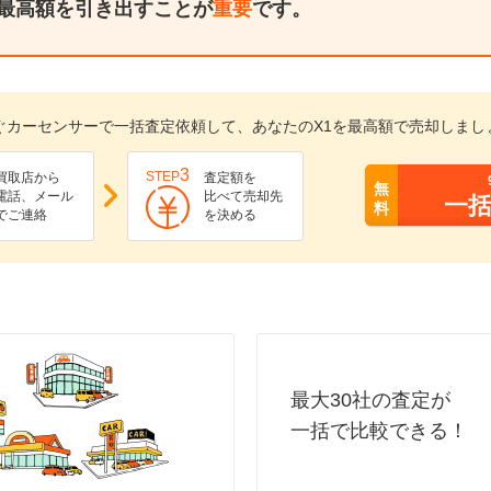
最高額を引き出すことが
重要
です。
ぐカーセンサーで一括査定依頼して、あなたのX1を最高額で売却しまし
3
STEP
買取店から
査定額を
無
電話、メール
比べて売却先
一
料
でご連絡
を決める
最大30社の査定が
一括で比較できる！