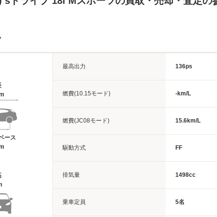
Ｗ) sドライブ 18i Mスポーツの買取・売却・査定
ク
最高出力
136ps
長
燃費(10.15モード)
-km/L
6m
燃費(JC08モード)
15.6km/L
ベース
7m
駆動方式
FF
排気量
1498cc
高
m
乗車定員
5名