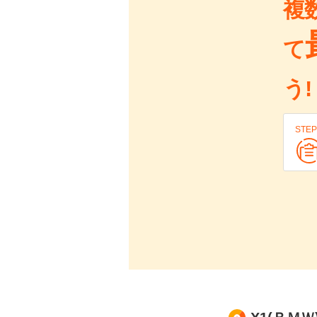
複
て
う!
STEP