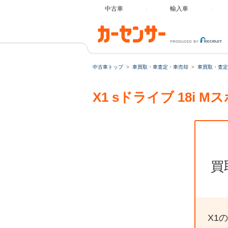
中古車
輸入車
中古車トップ
車買取・車査定・車売却
車買取・査定
X1 sドライブ 18
買
X1