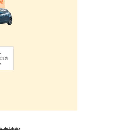
を
売却先
る