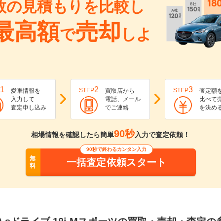
数の見積もりを比較し
最高額
売却
で
しよ
1
2
3
STEP
STEP
愛車情報を
買取店から
査定額
入力して
電話、メール
比べて
査定申し込み
でご連絡
を決め
90秒
相場情報を確認したら簡単
入力で査定依頼！
90秒で終わるカンタン入力
無
一括査定依頼スタート
料