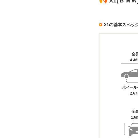
X1(ＢＭ
X1の基本スペッ
全
4.4
ホイール
2.6
全
1.6