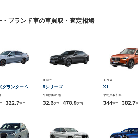
カー・ブランド車の車買取・査定相場
ＢＭＷ
ＢＭＷ
ズグランクーペ
5シリーズ
X1
場
平均買取相場
平均買取相場
322.7
32.6
478.9
344
382.7
円～
万円
万円～
万円
万円～