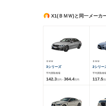
X1(ＢＭＷ)と同一メー
ＢＭＷ
ＢＭＷ
3シリーズ
2シリー
平均買取相場
平均買取相
142.3
364.4
117.5
万円～
万円
万