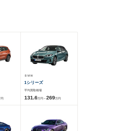
ＢＭＷ
1シリーズ
平均買取相場
131.6
269
万円
万円～
万円