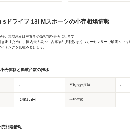
) sドライブ 18i Mスポーツの小売相場情報
る時、買取業者は中古車小売相場を参考にします。
引き出すために、国内最大級の中古車物件掲載数を持つカーセンサーで最新の中古
タイミングを見極めましょう。
均小売価格と掲載台数の推移
-
平均走行距離
-
-248.3万円
平均年式
-
小売相場情報