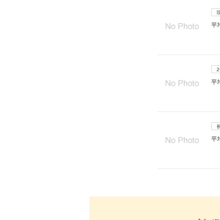
平
平
平