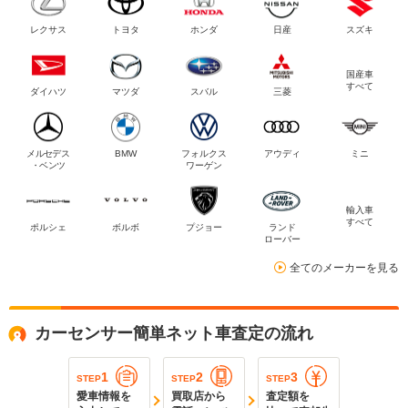
レクサス
トヨタ
ホンダ
日産
スズキ
国産車
すべて
ダイハツ
マツダ
スバル
三菱
メルセデス
BMW
フォルクス
アウディ
ミニ
・ベンツ
ワーゲン
輸入車
すべて
ポルシェ
ボルボ
プジョー
ランド
ローバー
全てのメーカーを見る
カーセンサー簡単ネット車査定の流れ
1
2
3
STEP
STEP
STEP
愛車情報を
買取店から
査定額を