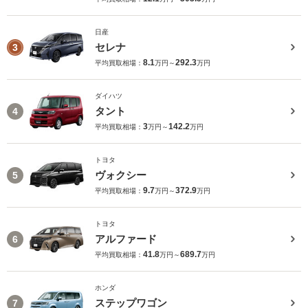
日産
セレナ
3
8.1
292.3
平均買取相場：
万円～
万円
ダイハツ
タント
4
3
142.2
平均買取相場：
万円～
万円
トヨタ
ヴォクシー
5
9.7
372.9
平均買取相場：
万円～
万円
トヨタ
アルファード
6
41.8
689.7
平均買取相場：
万円～
万円
ホンダ
ステップワゴン
7