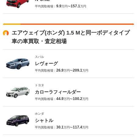
9.9
157.1
平均買取相場：
万円〜
万円
エアウェイブ(ホンダ) 1.5 Mと同一ボディタイプ
車の車買取・査定相場
スバル
レヴォーグ
26.9
209.1
平均買取相場：
万円〜
万円
トヨタ
カローラフィールダー
44.9
100.2
平均買取相場：
万円〜
万円
ホンダ
シャトル
30.1
117.4
平均買取相場：
万円〜
万円