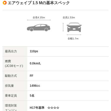
エアウェイブ 1.5 Mの基本スペック
全長4.35m
全高1.53m
全幅1.7m
最高出力
110ps
燃費
0.0km/L
(JC08モード)
駆動方式
FF
排気量
1496cc
乗車定員
5名
環境対策
H17年基準 ☆☆☆☆
エンジン