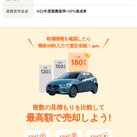
燃費基準達成
H22年度燃費基準+10%達成車
相場情報を確認したら
簡単90秒入力で査定依頼！
(無料)
複数の見積もりを比較して
最高額で売却しよう!
1
2
3
STEP
STEP
STEP