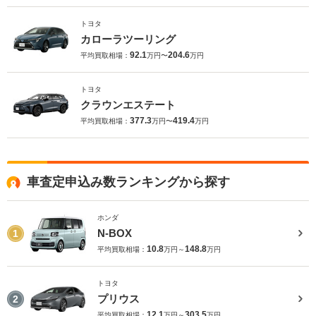
トヨタ
カローラツーリング
92.1
204.6
平均買取相場：
万円〜
万円
トヨタ
クラウンエステート
377.3
419.4
平均買取相場：
万円〜
万円
車査定申込み数ランキングから探す
ホンダ
N-BOX
1
10.8
148.8
平均買取相場：
万円～
万円
トヨタ
プリウス
2
12.1
303.5
平均買取相場：
万円～
万円