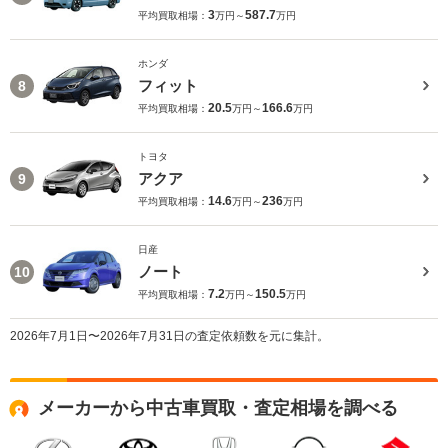
3
587.7
平均買取相場：
万円～
万円
ホンダ
フィット
8
20.5
166.6
平均買取相場：
万円～
万円
トヨタ
アクア
9
14.6
236
平均買取相場：
万円～
万円
日産
ノート
10
7.2
150.5
平均買取相場：
万円～
万円
2026年7月1日〜2026年7月31日の査定依頼数を元に集計。
メーカーから中古車買取・査定相場を調べる