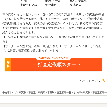
入力して
電話､メール
比べて売却先
査定申し込み
でご連絡
を決める
車を売るならカーセンサーへ！選べる2つの売却方法！下取りより買取額が高価
になる方法が見つかるかも！他にもメーカー、車種、ボディタイプ別の中古車
の買取情報はもちろん、買取の流れや査定のポイントなど、初めて車を売る方
も安心の情報が満載です！五十音や都道府県から、お近くの買取店舗の情報を
紹介することもできます。
【一括査定】数社の見積もりを比較して、1番高い査定価格で買い取ってもらお
う！
【オークション型査定】連絡・査定は1社だけ！オークションにお任せ出品し
て、1番高い査定価格で買い取ってもらおう！
90秒で終わるカンタン入力
無
一括査定依頼スタート
料
ページトップへ
中古車トップ
車買取・車査定・車売却
車買取・査定相場一覧
ホンダの車買取・車査定相場一