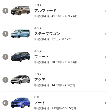
トヨタ
アルファード
6
41.8
689.7
平均買取相場：
万円～
万円
ホンダ
ステップワゴン
7
3
587.7
平均買取相場：
万円～
万円
ホンダ
フィット
8
20.5
166.6
平均買取相場：
万円～
万円
トヨタ
アクア
9
14.6
236
平均買取相場：
万円～
万円
日産
ノート
10
7.2
150.5
平均買取相場：
万円～
万円