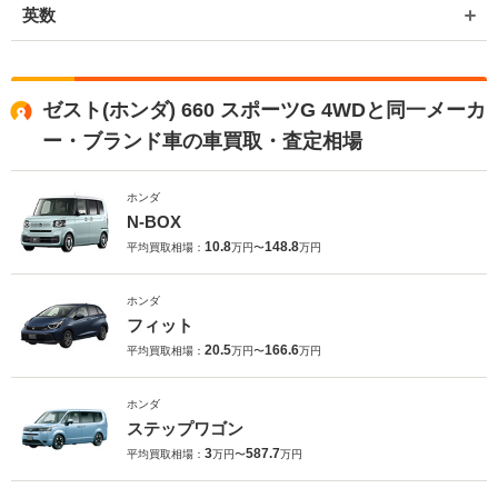
英数
ゼスト(ホンダ) 660 スポーツG 4WDと同一メーカ
ー・ブランド車の車買取・査定相場
ホンダ
N-BOX
10.8
148.8
平均買取相場：
万円〜
万円
ホンダ
フィット
20.5
166.6
平均買取相場：
万円〜
万円
ホンダ
ステップワゴン
3
587.7
平均買取相場：
万円〜
万円