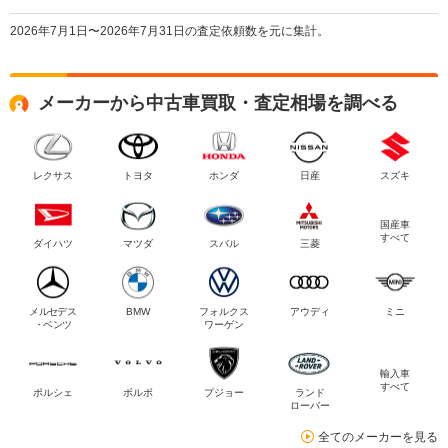
2026年7月1日〜2026年7月31日の査定依頼数を元に集計。
メーカーから中古車買取・査定相場を調べる
レクサス
トヨタ
ホンダ
日産
スズキ
国産車
すべて
ダイハツ
マツダ
スバル
三菱
メルセデス
BMW
フォルクス
アウディ
ミニ
・ベンツ
ワーゲン
輸入車
すべて
ポルシェ
ボルボ
プジョー
ランド
ローバー
全てのメーカーを見る