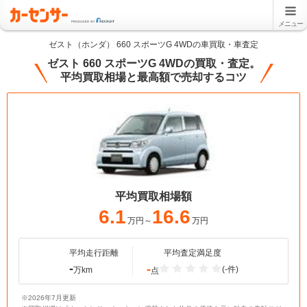
メニュー
ゼスト（ホンダ） 660 スポーツG 4WDの車買取・車査定
ゼスト 660 スポーツG 4WDの買取・査定。
平均買取相場と最高額で売却するコツ
平均買取相場額
6.1
16.6
万円～
万円
平均走行距離
平均査定満足度
-
-
(-件)
万km
点
※2026年7月更新