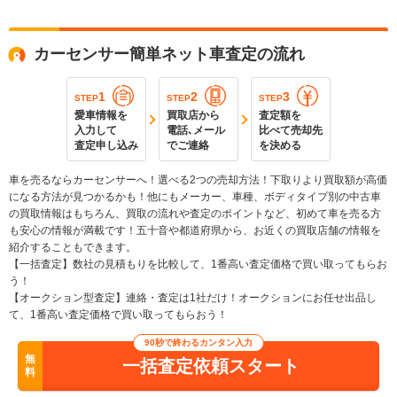
カーセンサー簡単ネット車査定の流れ
1
2
3
STEP
STEP
STEP
愛車情報を
買取店から
査定額を
入力して
電話､メール
比べて売却先
査定申し込み
でご連絡
を決める
車を売るならカーセンサーへ！選べる2つの売却方法！下取りより買取額が高価
になる方法が見つかるかも！他にもメーカー、車種、ボディタイプ別の中古車
の買取情報はもちろん、買取の流れや査定のポイントなど、初めて車を売る方
も安心の情報が満載です！五十音や都道府県から、お近くの買取店舗の情報を
紹介することもできます。
【一括査定】数社の見積もりを比較して、1番高い査定価格で買い取ってもらお
う！
【オークション型査定】連絡・査定は1社だけ！オークションにお任せ出品し
て、1番高い査定価格で買い取ってもらおう！
90秒で終わるカンタン入力
無
一括査定依頼スタート
料