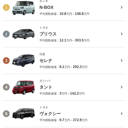
ホンダ
N-BOX
1
10.8
148.8
平均買取相場：
万円～
万円
トヨタ
プリウス
2
12.1
303.5
平均買取相場：
万円～
万円
日産
セレナ
3
8.1
292.3
平均買取相場：
万円～
万円
ダイハツ
タント
4
3
142.2
平均買取相場：
万円～
万円
トヨタ
ヴォクシー
5
9.7
372.9
平均買取相場：
万円～
万円