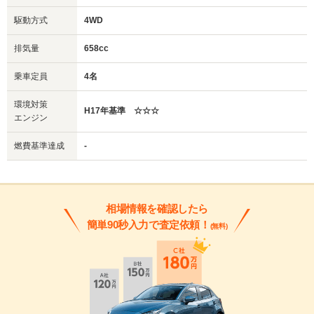
駆動方式
4WD
排気量
658cc
乗車定員
4名
環境対策
H17年基準 ☆☆☆
エンジン
燃費基準達成
-
相場情報を確認したら
簡単90秒入力で査定依頼！
(無料)