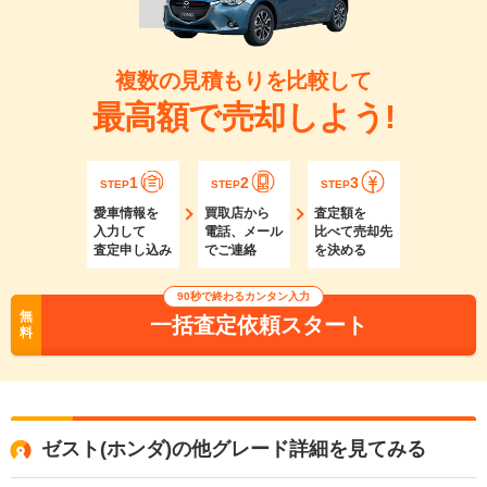
複数の見積もりを比較して
最高額で売却しよう!
1
2
3
STEP
STEP
STEP
愛車情報を
買取店から
査定額を
入力して
電話、メール
比べて売却先
査定申し込み
でご連絡
を決める
90秒で終わるカンタン入力
無
一括査定依頼スタート
料
ゼスト(ホンダ)の他グレード詳細を見てみる