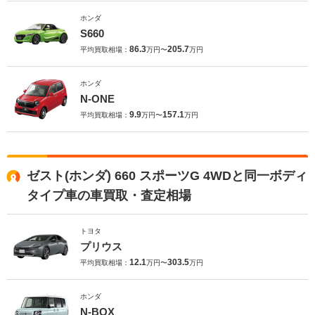
ホンダ
S660
86.3
205.7
平均買取相場：
万円〜
万円
ホンダ
N-ONE
9.9
157.1
平均買取相場：
万円〜
万円
ゼスト(ホンダ) 660 スポーツG 4WDと同一ボディ
タイプ車の車買取・査定相場
トヨタ
プリウス
12.1
303.5
平均買取相場：
万円〜
万円
ホンダ
N-BOX