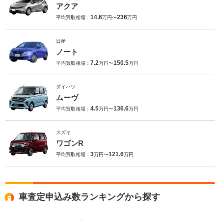
アクア
14.6
236
平均買取相場：
万円〜
万円
日産
ノート
7.2
150.5
平均買取相場：
万円〜
万円
ダイハツ
ムーヴ
4.5
136.6
平均買取相場：
万円〜
万円
スズキ
ワゴンR
3
121.6
平均買取相場：
万円〜
万円
車査定申込み数ランキングから探す