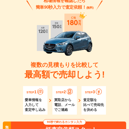
相場情報を確認したら
簡単90秒入力で査定依頼！
(無料)
複数の見積もりを比較して
最高額で売却しよう!
1
2
3
STEP
STEP
STEP
愛車情報を
買取店から
査定額を
入力して
電話、メール
比べて売却先
査定申し込み
でご連絡
を決める
90秒で終わるカンタン入力
無