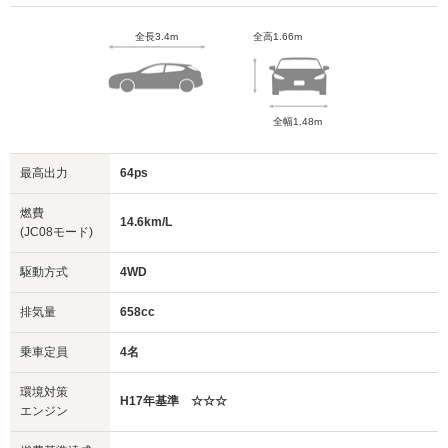
全長3.4m
全高1.66m
全幅1.48m
最高出力
64ps
燃費
14.6km/L
(JC08モード)
駆動方式
4WD
排気量
658cc
乗車定員
4名
環境対策
H17年基準 ☆☆☆
エンジン