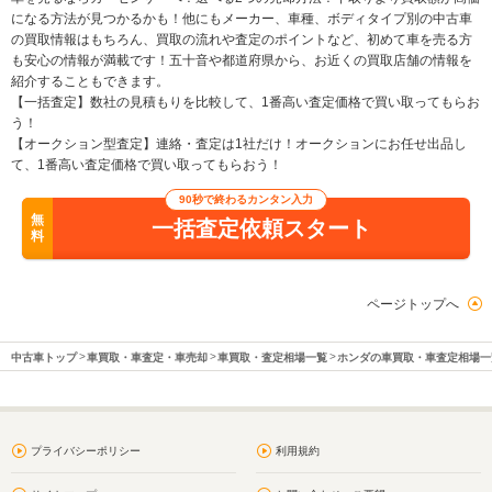
になる方法が見つかるかも！他にもメーカー、車種、ボディタイプ別の中古車
の買取情報はもちろん、買取の流れや査定のポイントなど、初めて車を売る方
も安心の情報が満載です！五十音や都道府県から、お近くの買取店舗の情報を
紹介することもできます。
【一括査定】数社の見積もりを比較して、1番高い査定価格で買い取ってもらお
う！
【オークション型査定】連絡・査定は1社だけ！オークションにお任せ出品し
て、1番高い査定価格で買い取ってもらおう！
90秒で終わるカンタン入力
無
一括査定依頼スタート
料
ページトップへ
中古車トップ
車買取・車査定・車売却
車買取・査定相場一覧
ホンダの車買取・車査定相場一
プライバシーポリシー
利用規約