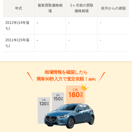
最新買取価格相
1ヶ月前の買取
年式
前月からの差額
場
価格相場
2012年(14年落
-
-
-
ち)
2011年(15年落
-
-
-
ち)
相場情報を確認したら
簡単90秒入力で査定依頼！
(無料)