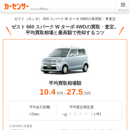
メニュー
ゼスト（ホンダ） 660 スパーク W ターボ 4WDの車買取・車査定
ゼスト 660 スパーク W ターボ 4WDの買取・査定。
平均買取相場と最高額で売却するコツ
平均買取相場額
10.4
27.5
万円～
万円
平均走行距離
平均査定満足度
-
-
(-件)
万km
点
※2026年7月更新