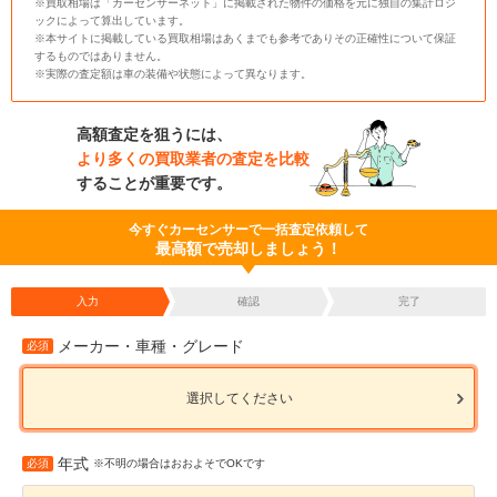
※買取相場は「カーセンサーネット」に掲載された物件の価格を元に独自の集計ロジ
ックによって算出しています。
※本サイトに掲載している買取相場はあくまでも参考でありその正確性について保証
するものではありません。
※実際の査定額は車の装備や状態によって異なります。
高額査定を狙うには、
より多くの買取業者の査定を比較
することが重要です。
今すぐカーセンサーで一括査定依頼して
最高額で売却しましょう！
入力
確認
完了
メーカー・車種・グレード
必須
選択してください
年式
必須
※不明の場合はおおよそでOKです