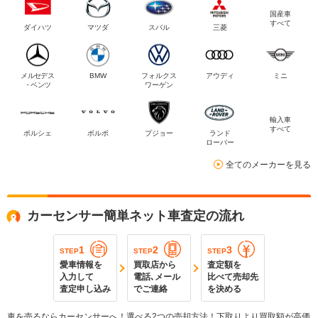
国産車
すべて
ダイハツ
マツダ
スバル
三菱
メルセデス
BMW
フォルクス
アウディ
ミニ
・ベンツ
ワーゲン
輸入車
すべて
ポルシェ
ボルボ
プジョー
ランド
ローバー
全てのメーカーを見る
カーセンサー簡単ネット車査定の流れ
1
2
3
STEP
STEP
STEP
愛車情報を
買取店から
査定額を
入力して
電話､メール
比べて売却先
査定申し込み
でご連絡
を決める
車を売るならカーセンサーへ！選べる2つの売却方法！下取りより買取額が高価