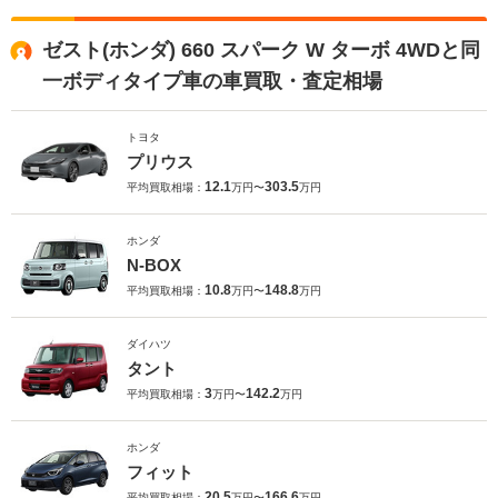
ゼスト(ホンダ) 660 スパーク W ターボ 4WDと同
一ボディタイプ車の車買取・査定相場
トヨタ
プリウス
12.1
303.5
平均買取相場：
万円〜
万円
ホンダ
N-BOX
10.8
148.8
平均買取相場：
万円〜
万円
ダイハツ
タント
3
142.2
平均買取相場：
万円〜
万円
ホンダ
フィット
20.5
166.6
平均買取相場：
万円〜
万円