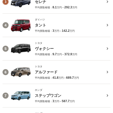
セレナ
3
8.1
292.3
平均買取相場：
万円～
万円
ダイハツ
タント
4
3
142.2
平均買取相場：
万円～
万円
トヨタ
ヴォクシー
5
9.7
372.9
平均買取相場：
万円～
万円
トヨタ
アルファード
6
41.8
689.7
平均買取相場：
万円～
万円
ホンダ
ステップワゴン
7
3
587.7
平均買取相場：
万円～
万円