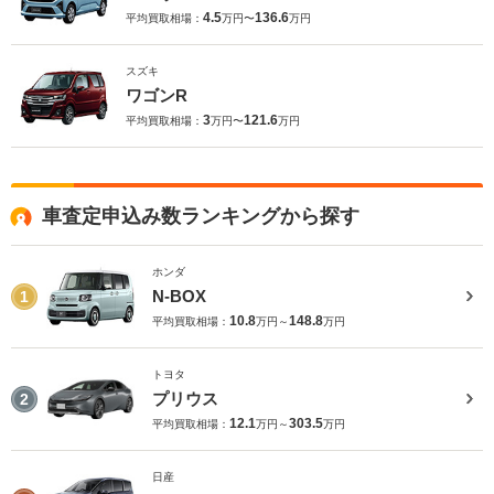
4.5
136.6
平均買取相場：
万円〜
万円
スズキ
ワゴンR
3
121.6
平均買取相場：
万円〜
万円
車査定申込み数ランキングから探す
ホンダ
N-BOX
1
10.8
148.8
平均買取相場：
万円～
万円
トヨタ
プリウス
2
12.1
303.5
平均買取相場：
万円～
万円
日産