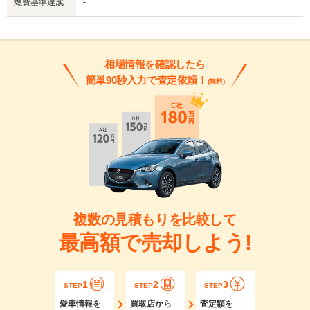
燃費基準達成
-
相場情報を確認したら
簡単90秒入力で査定依頼！
(無料)
複数の見積もりを比較して
最高額で売却しよう!
1
2
3
STEP
STEP
STEP
愛車情報を
買取店から
査定額を