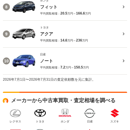
ホンダ
フィット
8
20.5
166.6
平均買取相場：
万円～
万円
トヨタ
アクア
9
14.6
236
平均買取相場：
万円～
万円
日産
ノート
10
7.2
150.5
平均買取相場：
万円～
万円
2026年7月1日〜2026年7月31日の査定依頼数を元に集計。
メーカーから中古車買取・査定相場を調べる
レクサス
トヨタ
ホンダ
日産
スズキ