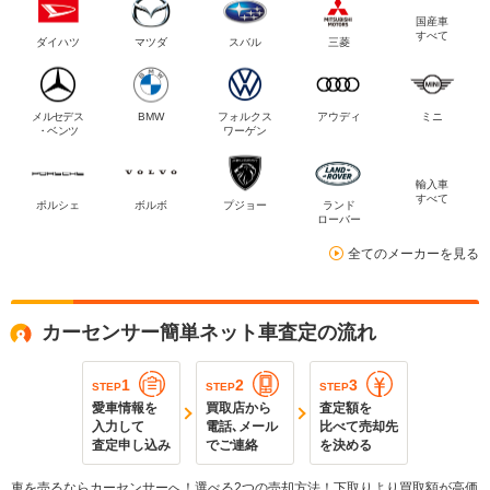
国産車
すべて
ダイハツ
マツダ
スバル
三菱
メルセデス
BMW
フォルクス
アウディ
ミニ
・ベンツ
ワーゲン
輸入車
すべて
ポルシェ
ボルボ
プジョー
ランド
ローバー
全てのメーカーを見る
カーセンサー簡単ネット車査定の流れ
1
2
3
STEP
STEP
STEP
愛車情報を
買取店から
査定額を
入力して
電話､メール
比べて売却先
査定申し込み
でご連絡
を決める
車を売るならカーセンサーへ！選べる2つの売却方法！下取りより買取額が高価