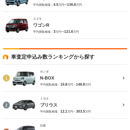
4.5
136.6
平均買取相場：
万円〜
万円
スズキ
ワゴンR
3
121.6
平均買取相場：
万円〜
万円
車査定申込み数ランキングから探す
ホンダ
N-BOX
1
10.8
148.8
平均買取相場：
万円～
万円
トヨタ
プリウス
2
12.1
303.5
平均買取相場：
万円～
万円
日産