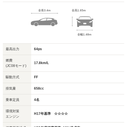
全長3.4m
全高1.65m
全幅1.48m
最高出力
64ps
燃費
17.8km/L
(JC08モード)
駆動方式
FF
排気量
658cc
乗車定員
4名
環境対策
H17年基準 ☆☆☆☆
エンジン