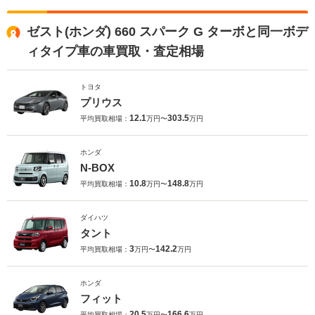
ゼスト(ホンダ) 660 スパーク G ターボと同一ボデ
ィタイプ車の車買取・査定相場
トヨタ
プリウス
12.1
303.5
平均買取相場：
万円〜
万円
ホンダ
N-BOX
10.8
148.8
平均買取相場：
万円〜
万円
ダイハツ
タント
3
142.2
平均買取相場：
万円〜
万円
ホンダ
フィット
20.5
166.6
平均買取相場：
万円〜
万円