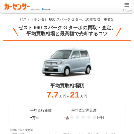
メニュー
ゼスト（ホンダ） 660 スパーク G ターボの車買取・車査定
ゼスト 660 スパーク G ターボの買取・査定。
平均買取相場と最高額で売却するコツ
平均買取相場額
7.7
21
万円～
万円
平均走行距離
平均査定満足度
-
-
(-件)
万km
点
※2026年7月更新