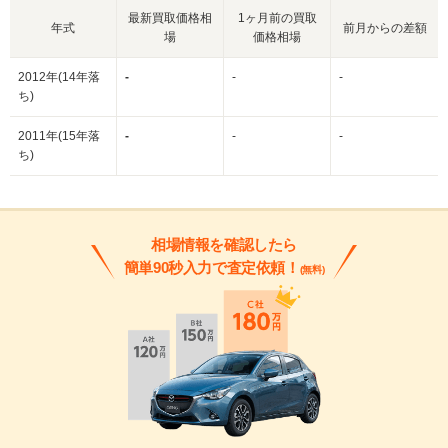
最新買取価格相
1ヶ月前の買取
年式
前月からの差額
場
価格相場
2012年(14年落
-
-
-
ち)
2011年(15年落
-
-
-
ち)
相場情報を確認したら
簡単90秒入力で査定依頼！
(無料)