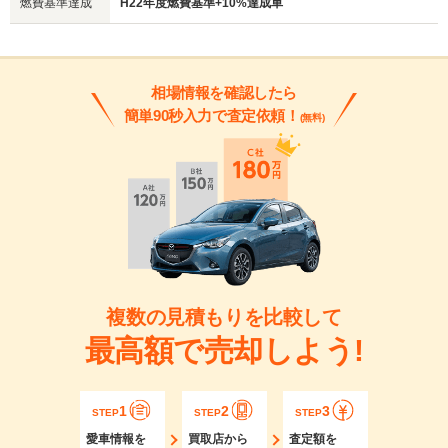
燃費基準達成
H22年度燃費基準+10%達成車
相場情報を確認したら
簡単90秒入力で査定依頼！
(無料)
複数の見積もりを比較して
最高額で売却しよう!
1
2
3
STEP
STEP
STEP
愛車情報を
買取店から
査定額を