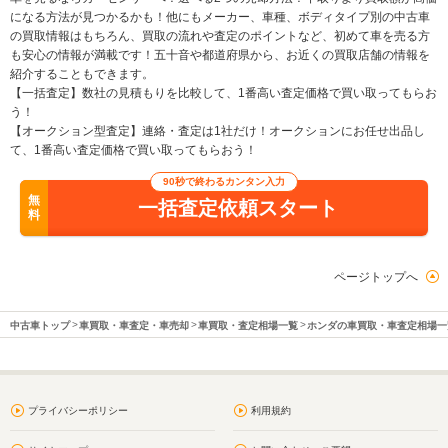
になる方法が見つかるかも！他にもメーカー、車種、ボディタイプ別の中古車
の買取情報はもちろん、買取の流れや査定のポイントなど、初めて車を売る方
も安心の情報が満載です！五十音や都道府県から、お近くの買取店舗の情報を
紹介することもできます。
【一括査定】数社の見積もりを比較して、1番高い査定価格で買い取ってもらお
う！
【オークション型査定】連絡・査定は1社だけ！オークションにお任せ出品し
て、1番高い査定価格で買い取ってもらおう！
90秒で終わるカンタン入力
無
一括査定依頼スタート
料
ページトップへ
中古車トップ
車買取・車査定・車売却
車買取・査定相場一覧
ホンダの車買取・車査定相場一
プライバシーポリシー
利用規約