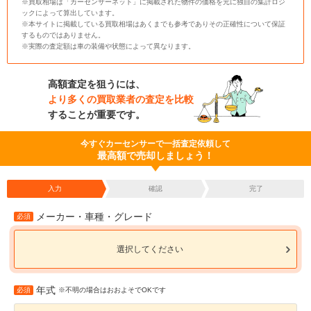
※買取相場は「カーセンサーネット」に掲載された物件の価格を元に独自の集計ロジ
ックによって算出しています。
※本サイトに掲載している買取相場はあくまでも参考でありその正確性について保証
するものではありません。
※実際の査定額は車の装備や状態によって異なります。
高額査定を狙うには、
より多くの買取業者の査定を比較
することが重要です。
今すぐカーセンサーで一括査定依頼して
最高額で売却しましょう！
入力
確認
完了
メーカー・車種・グレード
必須
選択してください
年式
必須
※不明の場合はおおよそでOKです