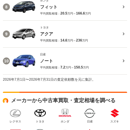
ホンダ
フィット
8
20.5
166.6
平均買取相場：
万円～
万円
トヨタ
アクア
9
14.6
236
平均買取相場：
万円～
万円
日産
ノート
10
7.2
150.5
平均買取相場：
万円～
万円
2026年7月1日〜2026年7月31日の査定依頼数を元に集計。
メーカーから中古車買取・査定相場を調べる
レクサス
トヨタ
ホンダ
日産
スズキ