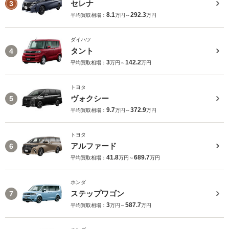
セレナ
3
8.1
292.3
平均買取相場：
万円～
万円
ダイハツ
タント
4
3
142.2
平均買取相場：
万円～
万円
トヨタ
ヴォクシー
5
9.7
372.9
平均買取相場：
万円～
万円
トヨタ
アルファード
6
41.8
689.7
平均買取相場：
万円～
万円
ホンダ
ステップワゴン
7
3
587.7
平均買取相場：
万円～
万円