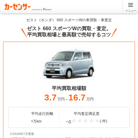
メニュー
ゼスト（ホンダ） 660 スポーツWの車買取・車査定
ゼスト 660 スポーツWの買取・査定。
平均買取相場と最高額で売却するコツ
平均買取相場額
3.7
16.7
万円～
万円
平均走行距離
平均査定満足度
-
-
(-件)
万km
点
※2026年7月更新