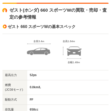
ゼスト(ホンダ) 660 スポーツWの買取・売却・査
定の参考情報
ゼスト 660 スポーツWの基本スペック
全長3.4m
全高1.64m
全幅1.48m
最高出力
52ps
燃費
0.0km/L
(JC08モード)
駆動方式
FF
排気量
658cc