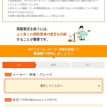
※買取相場は「カーセンサーネット」に掲載された物件の価格を元に独自の集計ロジ
ックによって算出しています。
※本サイトに掲載している買取相場はあくまでも参考でありその正確性について保証
するものではありません。
※実際の査定額は車の装備や状態によって異なります。
高額査定を狙うには、
より多くの買取業者の査定を比較
することが重要です。
今すぐカーセンサーで一括査定依頼して
最高額で売却しましょう！
入力
確認
完了
メーカー・車種・グレード
必須
選択してください
年式
必須
※不明の場合はおおよそでOKです