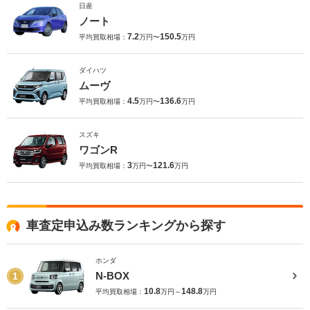
日産
ノート
7.2
150.5
平均買取相場：
万円〜
万円
ダイハツ
ムーヴ
4.5
136.6
平均買取相場：
万円〜
万円
スズキ
ワゴンR
3
121.6
平均買取相場：
万円〜
万円
車査定申込み数ランキングから探す
ホンダ
N-BOX
1
10.8
148.8
平均買取相場：
万円～
万円