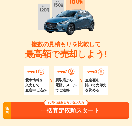
複数の見積もりを比較して
最高額で売却しよう!
1
2
3
STEP
STEP
STEP
愛車情報を
買取店から
査定額を
入力して
電話、メール
比べて売却先
査定申し込み
でご連絡
を決める
90秒で終わるカンタン入力
無
一括査定依頼スタート
料