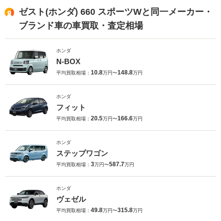
ゼスト(ホンダ) 660 スポーツWと同一メーカー・
ブランド車の車買取・査定相場
ホンダ
N-BOX
10.8
148.8
平均買取相場：
万円〜
万円
ホンダ
フィット
20.5
166.6
平均買取相場：
万円〜
万円
ホンダ
ステップワゴン
3
587.7
平均買取相場：
万円〜
万円
ホンダ
ヴェゼル
49.8
315.8
平均買取相場：
万円〜
万円