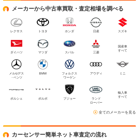
メーカーから中古車買取・査定相場を調べる
レクサス
トヨタ
ホンダ
日産
スズキ
国産車
すべて
ダイハツ
マツダ
スバル
三菱
メルセデス
BMW
フォルクス
アウディ
ミニ
・ベンツ
ワーゲン
輸入車
すべて
ポルシェ
ボルボ
プジョー
ランド
ローバー
全てのメーカーを見る
カーセンサー簡単ネット車査定の流れ