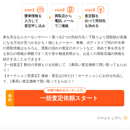
1
2
3
STEP
STEP
STEP
愛車情報を
買取店から
査定額を
入力して
電話､メール
比べて売却先
査定申し込み
でご連絡
を決める
車を売るならカーセンサーへ！選べる2つの売却方法！下取りより買取額が高価
になる方法が見つかるかも！他にもメーカー、車種、ボディタイプ別の中古車
の買取情報はもちろん、買取の流れや査定のポイントなど、初めて車を売る方
も安心の情報が満載です！五十音や都道府県から、お近くの買取店舗の情報を
紹介することもできます。
【一括査定】数社の見積もりを比較して、1番高い査定価格で買い取ってもらお
う！
【オークション型査定】連絡・査定は1社だけ！オークションにお任せ出品し
て、1番高い査定価格で買い取ってもらおう！
90秒で終わるカンタン入力
無
一括査定依頼スタート
料
ページトップへ