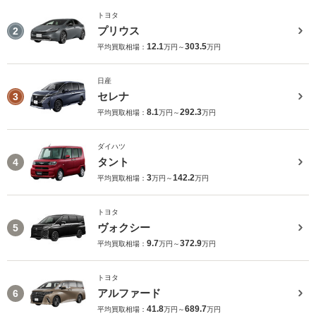
トヨタ
プリウス
2
12.1
303.5
平均買取相場：
万円～
万円
日産
セレナ
3
8.1
292.3
平均買取相場：
万円～
万円
ダイハツ
タント
4
3
142.2
平均買取相場：
万円～
万円
トヨタ
ヴォクシー
5
9.7
372.9
平均買取相場：
万円～
万円
トヨタ
アルファード
6
41.8
689.7
平均買取相場：
万円～
万円