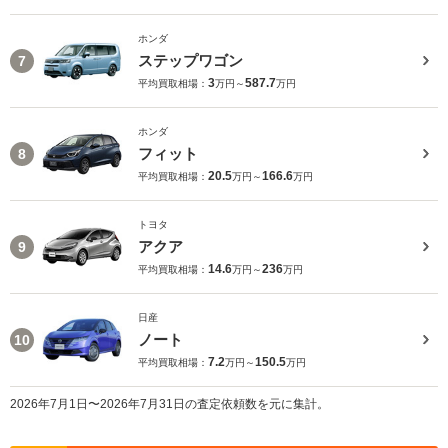
ホンダ
ステップワゴン
7
3
587.7
平均買取相場：
万円～
万円
ホンダ
フィット
8
20.5
166.6
平均買取相場：
万円～
万円
トヨタ
アクア
9
14.6
236
平均買取相場：
万円～
万円
日産
ノート
10
7.2
150.5
平均買取相場：
万円～
万円
2026年7月1日〜2026年7月31日の査定依頼数を元に集計。