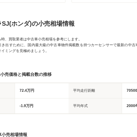
SJ(ホンダ)の小売相場情報
る時、買取業者は中古車小売相場を参考にします。
引き出すために、国内最大級の中古車物件掲載数を持つカーセンサーで最新の中古
タイミングを見極めましょう。
均小売価格と掲載台数の推移
72.4万円
平均走行距離
7050
-1.9万円
平均年式
2000
車小売相場情報