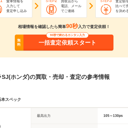
1
2
3
STEP
STEP
愛車情報を
買取店から
査定額
入力して
電話、メール
比べて
査定申し込み
でご連絡
を決め
90秒
相場情報を確認したら簡単
入力で査定依頼！
90秒で終わるカンタン入力
無
一括査定依頼スタート
料
SJ(ホンダ)の買取・売却・査定の参考情報
基本スペック
最高出力
105～130ps
長