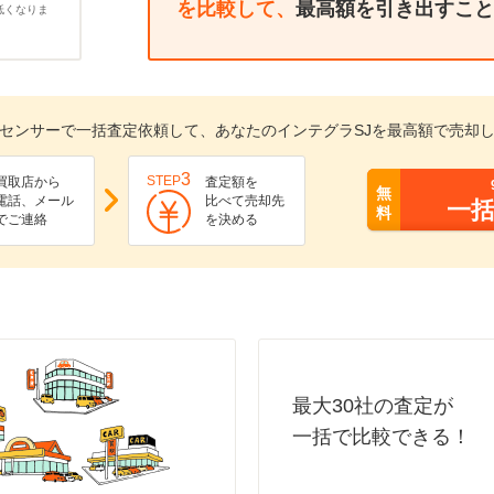
を比較して、
最高額を引き出すこと
低くなりま
センサーで一括査定依頼して、あなたのインテグラSJを最高額で売却
3
STEP
買取店から
査定額を
無
電話、メール
比べて売却先
一
料
でご連絡
を決める
最大30社の査定が
一括で比較できる！