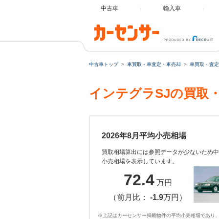
中古車
輸入車
中古車トップ
車買取・車査定・車売却
車買取・査定
インテグラSJの買取
2026年8月平均小売相場
買取相場算出には参照データが少ないため中
小売相場を表示しています。
72.4
万円
（前月比：
-1.9
万円）
※上記はカーセンサー掲載物件の平均小売相場であり