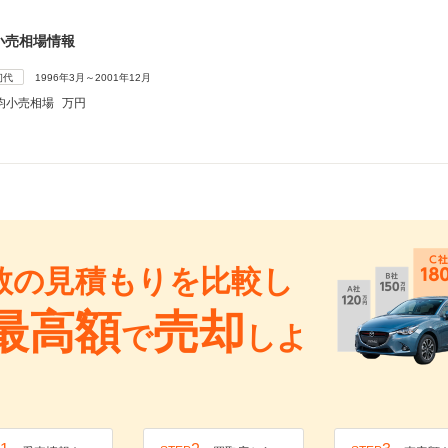
小売相場情報
初代
1996年3月～2001年12月
均小売相場
万円
数の見積もりを比較し
最高額
売却
で
しよ