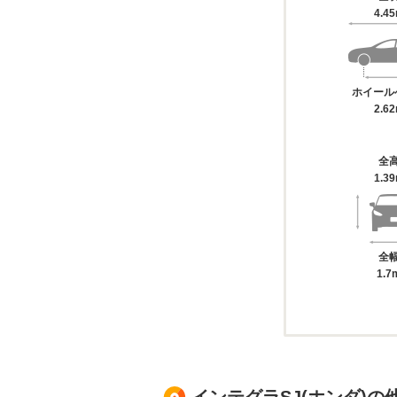
4.4
ホイール
2.6
全
1.3
全
1.7