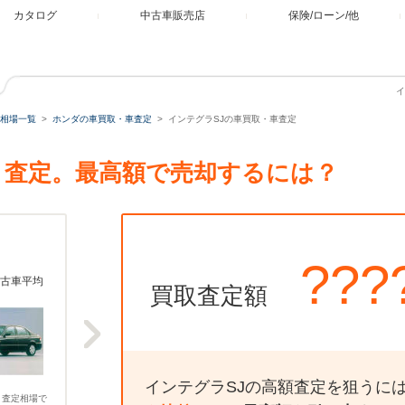
カタログ
中古車販売店
保険/ローン/他
イ
相場一覧
ホンダの車買取・車査定
インテグラSJの車買取・車査定
・査定。最高額で売却するには？
???
古車平均
買取査定額
インテグラSJの高額査定を狙うに
、査定相場で