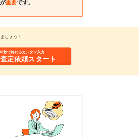
が
重要
です。
しましょう！
90秒で終わるカンタン入力
括査定依頼スタート