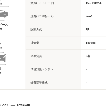
燃費(10.15モード)
15～19km/L
5m
燃費(JC08モード)
-km/L
ベース
2m
駆動方式
FF
排気量
1493cc
高
9m
乗車定員
5名
幅
環境対策エンジン
-
m
燃費基準達成
-