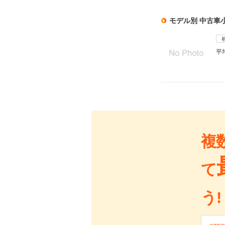
モデル別 中古車
平
複
て
う!