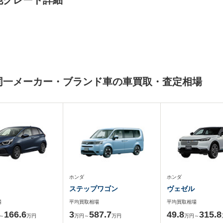
の他グレード詳細
と同一メーカー・ブランド車の車買取・査定相場
ホンダ
ホンダ
ステップワゴン
ヴェゼル
場
平均買取相場
平均買取相場
166.6
3
587.7
49.8
315.8
～
万円
万円～
万円
万円～