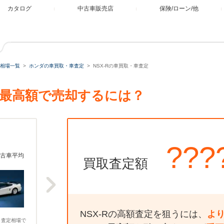
カタログ
中古車販売店
保険/ローン/他
相場一覧
ホンダの車買取・車査定
NSX-Rの車買取・車査定
。最高額で売却するには？
???
古車平均
買取査定額
NSX-Rの高額査定を狙うには、
よ
、査定相場で