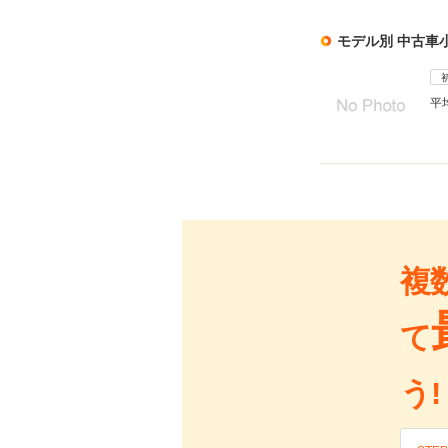
モデル別 中古車
平
複
て
う!