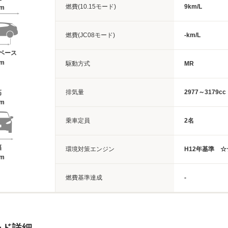
燃費(10.15モード)
9km/L
3m
燃費(JC08モード)
-km/L
ベース
3m
駆動方式
MR
排気量
2977～3179cc
高
6m
乗車定員
2名
幅
環境対策エンジン
H12年基準 ☆
1m
燃費基準達成
-