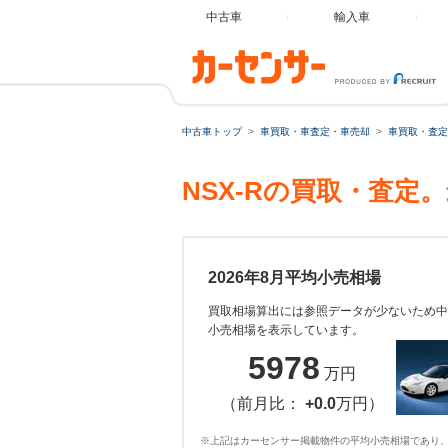
中古車
輸入車
中古車トップ
車買取・車査定・車売却
車買取・査定
NSX-Rの買取・査定
2026年8月平均小売相場
買取相場算出には参照データが少ないため中
小売相場を表示しています。
5978
万円
（前月比：
+0.0
万円）
※上記はカーセンサー掲載物件の平均小売相場であり