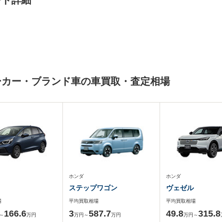
ード詳細
一メーカー・ブランド車の車買取・査定相場
ホンダ
ホンダ
ステップワゴン
ヴェゼル
場
平均買取相場
平均買取相場
166.6
3
587.7
49.8
315.8
～
万円
万円～
万円
万円～