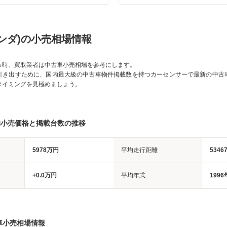
(ホンダ)の小売相場情報
る時、買取業者は中古車小売相場を参考にします。
引き出すために、国内最大級の中古車物件掲載数を持つカーセンサーで最新の中古
タイミングを見極めましょう。
均小売価格と掲載台数の推移
5978万円
平均走行距離
5346
+0.0万円
平均年式
1996
車小売相場情報