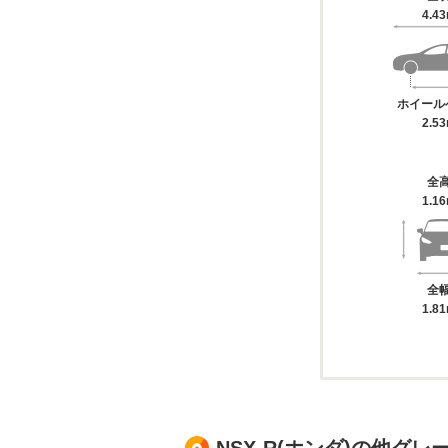
4.4
ホイール
2.5
全
1.1
全
1.8