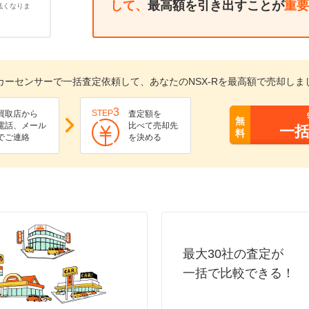
して、
最高額を引き出すことが
重要
低くなりま
カーセンサーで一括査定依頼して、あなたのNSX-Rを最高額で売却しま
3
STEP
買取店から
査定額を
無
電話、メール
比べて売却先
一
料
でご連絡
を決める
最大30社の査定が
一括で比較できる！