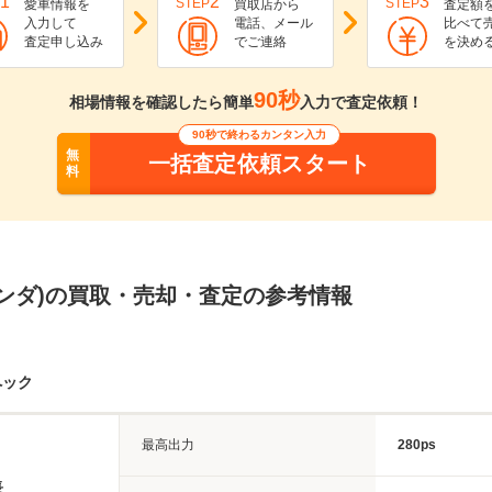
1
2
3
STEP
STEP
愛車情報を
買取店から
査定額
入力して
電話、メール
比べて
査定申し込み
でご連絡
を決め
90秒
相場情報を確認したら簡単
入力で査定依頼！
90秒で終わるカンタン入力
無
一括査定依頼スタート
料
(ホンダ)の買取・売却・査定の参考情報
ペック
最高出力
280ps
長