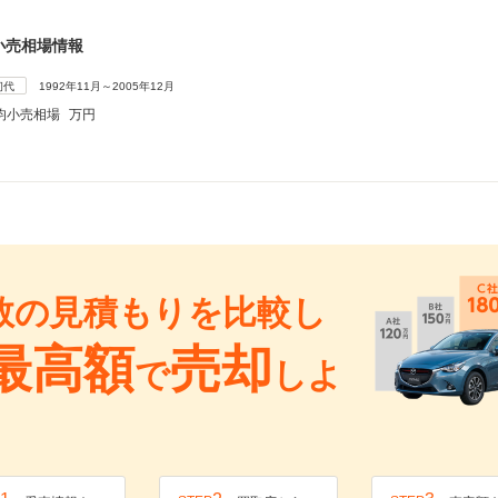
小売相場情報
初代
1992年11月～2005年12月
均小売相場
万円
数の見積もりを比較し
最高額
売却
で
しよ