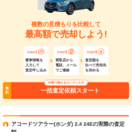
複数の見積もりを比較して
最高額で売却しよう!
1
2
3
STEP
STEP
STEP
愛車情報を
買取店から
査定額を
入力して
電話、メール
比べて売却先
査定申し込み
でご連絡
を決める
90秒で終わるカンタン入力
無
一括査定依頼スタート
料
アコードツアラー(ホンダ) 2.4 24Eの実際の査定