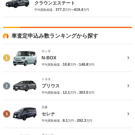
クラウンエステート
377.3
419.4
平均買取相場：
万円〜
万円
車査定申込み数ランキングから探す
ホンダ
N-BOX
1
10.8
148.8
平均買取相場：
万円～
万円
トヨタ
プリウス
2
12.1
303.5
平均買取相場：
万円～
万円
日産
セレナ
3
8.1
292.3
平均買取相場：
万円～
万円