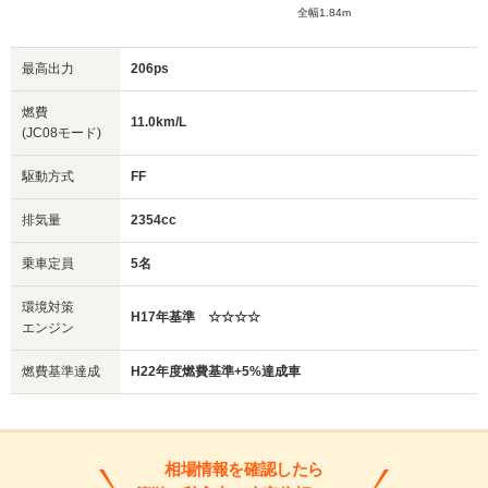
全幅1.84m
最高出力
206ps
燃費
11.0km/L
(JC08モード)
駆動方式
FF
排気量
2354cc
乗車定員
5名
環境対策
H17年基準 ☆☆☆☆
エンジン
燃費基準達成
H22年度燃費基準+5%達成車
相場情報を確認したら