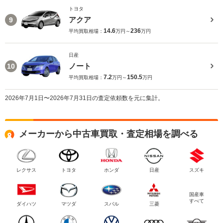
トヨタ
アクア
9
14.6
236
平均買取相場：
万円～
万円
日産
ノート
10
7.2
150.5
平均買取相場：
万円～
万円
2026年7月1日〜2026年7月31日の査定依頼数を元に集計。
メーカーから中古車買取・査定相場を調べる
レクサス
トヨタ
ホンダ
日産
スズキ
国産車
すべて
ダイハツ
マツダ
スバル
三菱