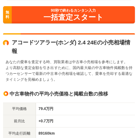
90
秒で終わるカンタン入力
無
一括査定スタート
料
アコードツアラー(ホンダ) 2.4 24Eの小売相場情
報
あなたの愛車を査定する時、買取業者は中古車小売相場を参考にします。
より高額な査定金額を引き出すために、国内最大級の中古車物件掲載数を持
つカーセンサーで最新の中古車小売相場を確認して、愛車を売却する最適な
タイミングを見極めましょう。
中古車物件の平均小売価格と掲載台数の推移
平均価格
79.4万円
前月比
+0.7万円
平均走行距離
89160km