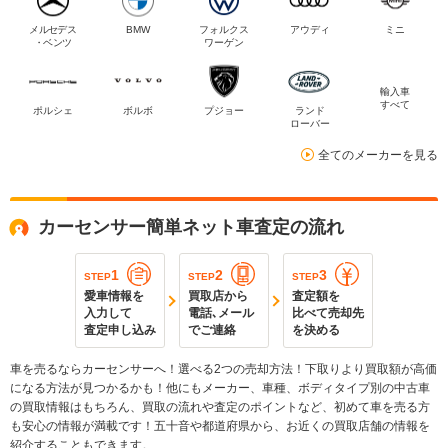
メルセデス
BMW
フォルクス
アウディ
ミニ
・ベンツ
ワーゲン
輸入車
すべて
ポルシェ
ボルボ
プジョー
ランド
ローバー
全てのメーカーを見る
カーセンサー簡単ネット車査定の流れ
1
2
3
STEP
STEP
STEP
愛車情報を
買取店から
査定額を
入力して
電話､メール
比べて売却先
査定申し込み
でご連絡
を決める
車を売るならカーセンサーへ！選べる2つの売却方法！下取りより買取額が高価
になる方法が見つかるかも！他にもメーカー、車種、ボディタイプ別の中古車
の買取情報はもちろん、買取の流れや査定のポイントなど、初めて車を売る方
も安心の情報が満載です！五十音や都道府県から、お近くの買取店舗の情報を
紹介することもできます。