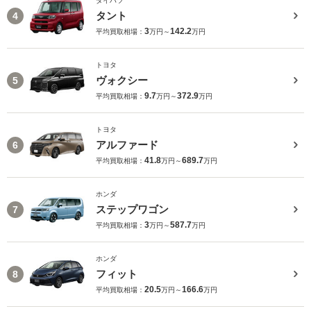
ダイハツ
タント
4
3
142.2
平均買取相場：
万円～
万円
トヨタ
ヴォクシー
5
9.7
372.9
平均買取相場：
万円～
万円
トヨタ
アルファード
6
41.8
689.7
平均買取相場：
万円～
万円
ホンダ
ステップワゴン
7
3
587.7
平均買取相場：
万円～
万円
ホンダ
フィット
8
20.5
166.6
平均買取相場：
万円～
万円