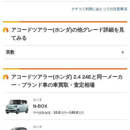
買取店からの返信
お世話になっております。 株式会社ネクステージでございます。 この
クチコミ利用にあたっての注意事項
度は弊社に査定をご依頼いただき誠にありがとうございました。 弊社
では査定時に愛車の価値を下げることが無いよう、足マットやシート
カバー、ハンドルカバーを徹底し査定をさせていただいております。
アコードツアラー(ホンダ)の他グレード詳細を見
また機会がございましたら是非お力添えできれば幸いでございます。
今後とも宜しくお願い申し上げます。
てみる
英数
アコードツアラー(ホンダ) 2.4 24Eと同一メーカ
ー・ブランド車の車買取・査定相場
ホンダ
N-BOX
10.8
148.8
平均買取相場：
万円〜
万円
ホンダ