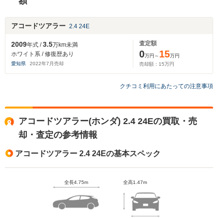
額
アコードツアラー
2.4 24E
査定額
2009
3.5
年式 /
万km未満
0
15
ホワイト系 / 修復歴あり
万円～
万円
愛知県
2022
年
7
月売却
売却額：
15
万円
クチコミ利用にあたっての注意事項
アコードツアラー(ホンダ) 2.4 24Eの買取・売
却・査定の参考情報
アコードツアラー 2.4 24Eの基本スペック
全長4.75m
全高1.47m