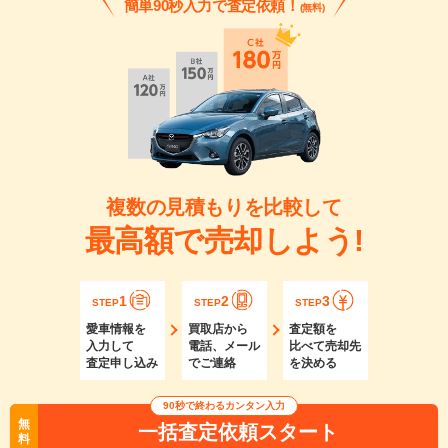
簡単90秒入力で査定依頼！
(無料)
複数の見積もりを比較して
最高額で売却しよう!
1
2
3
STEP
STEP
STEP
愛車情報を
買取店から
査定額を
入力して
電話、メール
比べて売却先
査定申し込み
でご連絡
を決める
90秒で終わるカンタン入力
無
一括査定依頼スタート
料