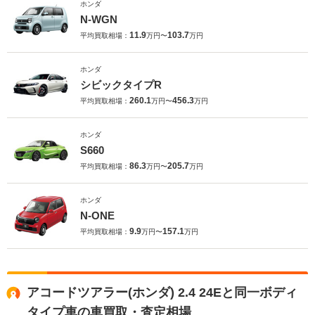
ホンダ
N-WGN
11.9
103.7
平均買取相場：
万円〜
万円
ホンダ
シビックタイプR
260.1
456.3
平均買取相場：
万円〜
万円
ホンダ
S660
86.3
205.7
平均買取相場：
万円〜
万円
ホンダ
N-ONE
9.9
157.1
平均買取相場：
万円〜
万円
アコードツアラー(ホンダ) 2.4 24Eと同一ボディ
タイプ車の車買取・査定相場