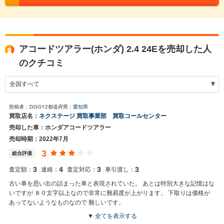
アコードツアラー(ホンダ) 2.4 24Eを売却した人
のクチコミ
投稿者：ZIGGY2
都道府県：
愛知県
買取店名：
ネクステージ 買取事業部 買取コールセンター
売却した車：ホンダアコードツアラー
売却時期：2022年7月
3
総合評価
3
4
3
3
査定額：
連絡：
査定対応：
車引渡し：
古い車を思い出の詰まった車と表現されていた。 あとは特別大きな記憶はな
いですが ８０文字以上なので非常に難易度が上がります。 下取りは価格が
あってないようなものなので 難しいです。
▼ 全てを表示する