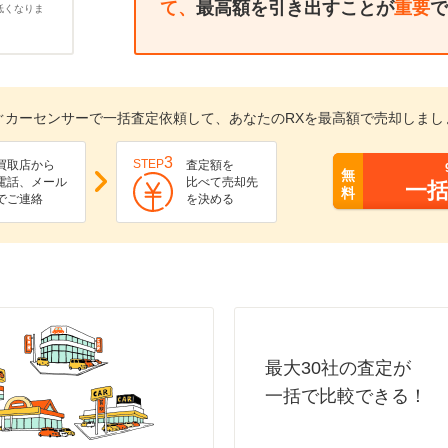
て、
最高額を引き出すことが
重要
で
低くなりま
ぐカーセンサーで一括査定依頼して、あなたのRXを最高額で売却しまし
3
STEP
買取店から
査定額を
無
電話、メール
比べて売却先
一
料
でご連絡
を決める
最大30社の査定が
一括で比較できる！