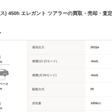
サス) 450h エレガント ツアラーの買取・売却・査
ク
最高出力
262ps
長
燃費(10.15モード)
-km/L
9m
燃費(JC08モード)
-km/L
ベース
9m
駆動方式
FF
排気量
3456cc
高
1m