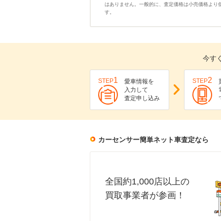
はありません。一般的に、査定価格は小売価格より
す。
今す
1
2
STEP
STEP
愛車情報を
入力して
査定申し込み
カーセンサー簡単ネット車査定なら
全国約1,000店以上の
買取事業者が参画！