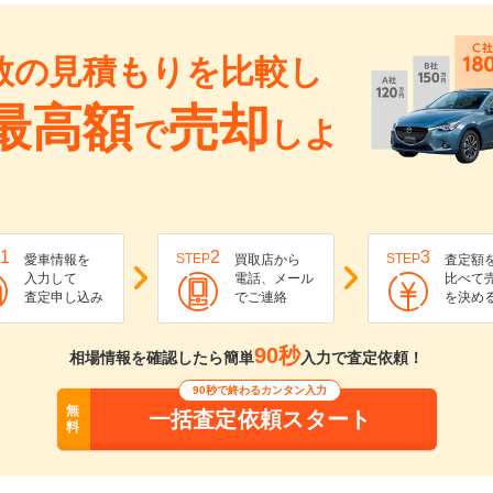
数の見積もりを比較し
最高額
売却
で
しよ
1
2
3
STEP
STEP
愛車情報を
買取店から
査定額
入力して
電話、メール
比べて
査定申し込み
でご連絡
を決め
90秒
相場情報を確認したら簡単
入力で査定依頼！
90秒で終わるカンタン入力
無
一括査定依頼スタート
料