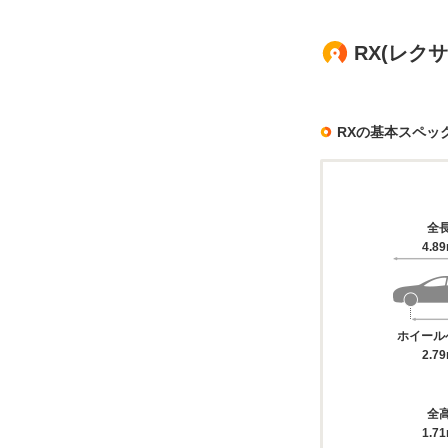
RX(レク
RXの基本スペッ
全
4.8
ホイール
2.7
全
1.7