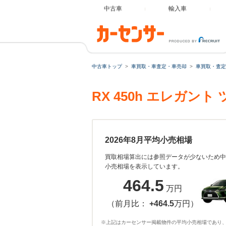
中古車
輸入車
中古車トップ
車買取・車査定・車売却
車買取・査定
RX 450h エレガ
2026年8月平均小売相場
買取相場算出には参照データが少ないため中
小売相場を表示しています。
464.5
万円
（前月比：
+464.5
万円）
※上記はカーセンサー掲載物件の平均小売相場であり