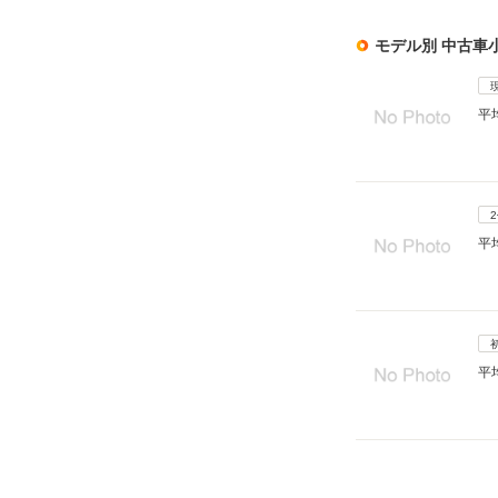
モデル別 中古車
平
平
平