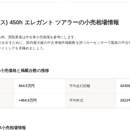
サス) 450h エレガント ツアラーの小売相場情報
る時、買取業者は中古車小売相場を参考にします。
引き出すために、国内最大級の中古車物件掲載数を持つカーセンサーで最新の中古
タイミングを見極めましょう。
均小売価格と掲載台数の推移
464.5万円
平均走行距離
4245
+464.5万円
平均年式
2022
車小売相場情報