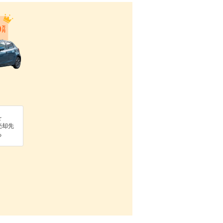
を
売却先
る