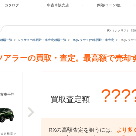
カタログ
中古車販売店
保険/ローン/他
RX（レクサス） 4
相場一覧
レクサスの車買取・車査定相場一覧
RX(レクサス)の車買取・車査定
RX(レクサ
ント ツアラーの買取・査定。最高額で売
???
古車平均
買取査定額
RXの高額査定を狙うには、
より多
、査定相場で