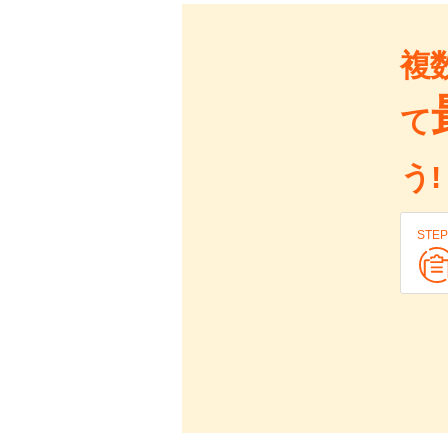
複
て
う!
STEP