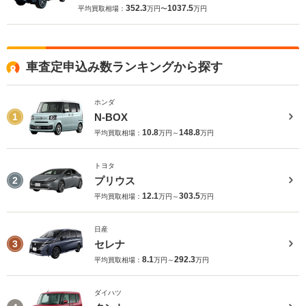
352.3
1037.5
平均買取相場：
万円〜
万円
車査定申込み数ランキングから探す
ホンダ
N-BOX
1
10.8
148.8
平均買取相場：
万円～
万円
トヨタ
プリウス
2
12.1
303.5
平均買取相場：
万円～
万円
日産
セレナ
3
8.1
292.3
平均買取相場：
万円～
万円
ダイハツ