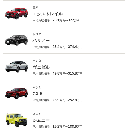
日産
エクストレイル
20.1
322
平均買取相場：
万円〜
万円
トヨタ
ハリアー
85.4
374.4
平均買取相場：
万円〜
万円
ホンダ
ヴェゼル
49.8
315.8
平均買取相場：
万円〜
万円
マツダ
CX-5
23.9
252.8
平均買取相場：
万円〜
万円
スズキ
ジムニー
19.2
188.6
平均買取相場：
万円〜
万円