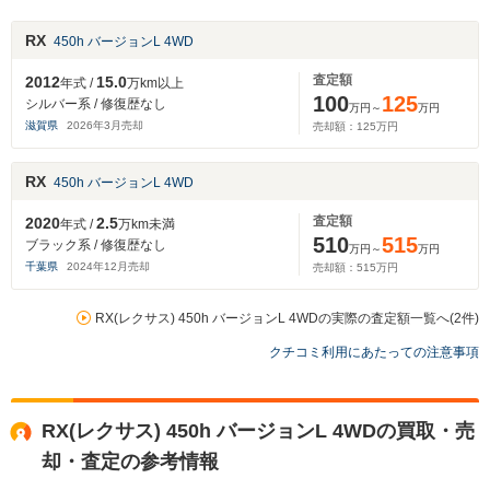
RX
450h バージョンL 4WD
査定額
2012
15.0
年式 /
万km以上
100
125
シルバー系 / 修復歴なし
万円～
万円
滋賀県
2026
年
3
月売却
売却額：
125
万円
RX
450h バージョンL 4WD
査定額
2020
2.5
年式 /
万km未満
510
515
ブラック系 / 修復歴なし
万円～
万円
千葉県
2024
年
12
月売却
売却額：
515
万円
RX(レクサス) 450h バージョンL 4WDの実際の査定額一覧へ(2件)
クチコミ利用にあたっての注意事項
RX(レクサス) 450h バージョンL 4WDの買取・売
却・査定の参考情報