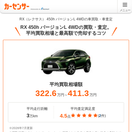
メニュー
RX（レクサス） 450h バージョンL 4WDの車買取・車査定
RX 450h バージョンL 4WDの買取・査定。
平均買取相場と最高額で売却するコツ
平均買取相場額
322.6
411.3
万円～
万円
平均走行距離
平均査定満足度
3
4.5
(
2
件)
万km
点
※2026年7月更新