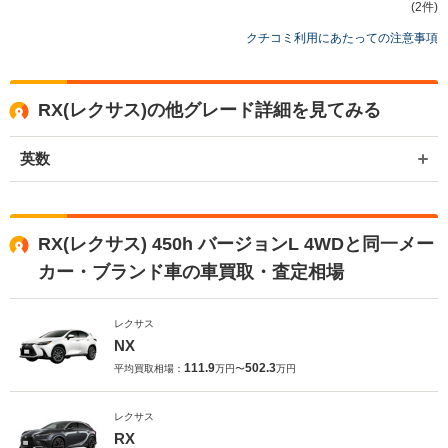
度はネクステージをご利用いただきまして誠にありがとうございまし
(2件)
た。 弊社ではRXのようなSUVの専門店を展開している関係もあり、
クチコミ利用にあたっての注意事項
大変得意な車種となっております。SUVの他にもミニバンや輸入車、
軽自動車などの各種専門店を展開しているため、また機会がございま
したら是非お力添えできれば幸いでございます。 今後とも宜しくお願
い申し上げます。
RX(レクサス)の他グレード詳細を見てみる
英数
RX(レクサス) 450h バージョンL 4WDと同一メー
カー・ブランド車の車買取・査定相場
レクサス
NX
111.9
502.3
平均買取相場：
万円〜
万円
レクサス
RX