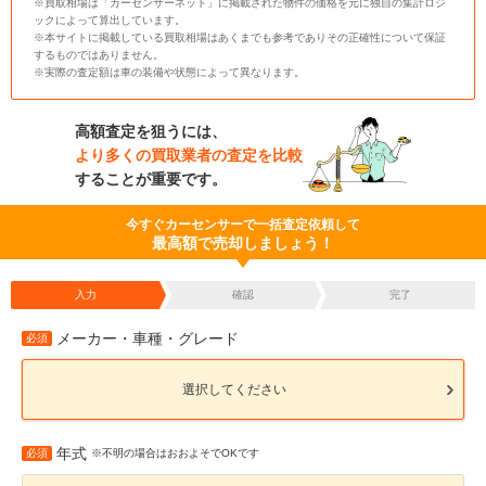
※買取相場は「カーセンサーネット」に掲載された物件の価格を元に独自の集計ロジ
ックによって算出しています。
※本サイトに掲載している買取相場はあくまでも参考でありその正確性について保証
するものではありません。
※実際の査定額は車の装備や状態によって異なります。
高額査定を狙うには、
より多くの買取業者の査定を比較
することが重要です。
今すぐカーセンサーで一括査定依頼して
最高額で売却しましょう！
入力
確認
完了
メーカー・車種・グレード
必須
選択してください
年式
必須
※不明の場合はおおよそでOKです