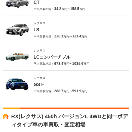
CT
34.2
158.5
平均買取相場：
万円〜
万円
レクサス
LS
226.1
321.4
平均買取相場：
万円〜
万円
レクサス
LCコンバーチブル
678.4
1035.6
平均買取相場：
万円〜
万円
レクサス
GS F
288.7
591.9
平均買取相場：
万円〜
万円
RX(レクサス) 450h バージョンL 4WDと同一ボデ
ィタイプ車の車買取・査定相場