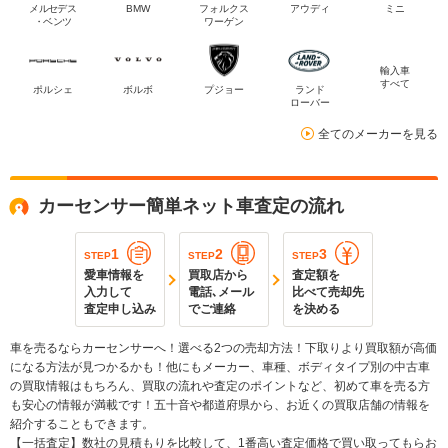
メルセデス
BMW
フォルクス
アウディ
ミニ
・ベンツ
ワーゲン
輸入車
すべて
ポルシェ
ボルボ
プジョー
ランド
ローバー
全てのメーカーを見る
カーセンサー簡単ネット車査定の流れ
1
2
3
STEP
STEP
STEP
愛車情報を
買取店から
査定額を
入力して
電話､メール
比べて売却先
査定申し込み
でご連絡
を決める
車を売るならカーセンサーへ！選べる2つの売却方法！下取りより買取額が高価
になる方法が見つかるかも！他にもメーカー、車種、ボディタイプ別の中古車
の買取情報はもちろん、買取の流れや査定のポイントなど、初めて車を売る方
も安心の情報が満載です！五十音や都道府県から、お近くの買取店舗の情報を
紹介することもできます。
【一括査定】数社の見積もりを比較して、1番高い査定価格で買い取ってもらお