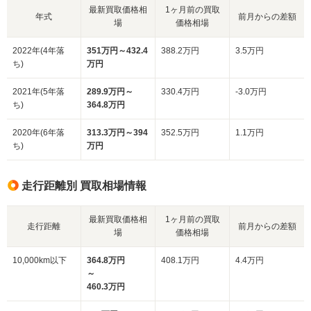
最新買取価格相
1ヶ月前の買取
年式
前月からの差額
場
価格相場
2022年(4年落
351万円～432.4
388.2万円
3.5万円
ち)
万円
2021年(5年落
289.9万円～
330.4万円
-3.0万円
ち)
364.8万円
2020年(6年落
313.3万円～394
352.5万円
1.1万円
ち)
万円
走行距離別 買取相場情報
最新買取価格相
1ヶ月前の買取
走行距離
前月からの差額
場
価格相場
10,000km以下
364.8万円
408.1万円
4.4万円
～
460.3万円