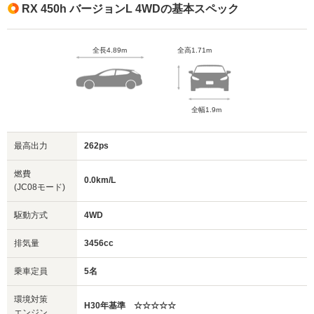
RX 450h バージョンL 4WDの基本スペック
全長4.89m
全高1.71m
全幅1.9m
最高出力
262ps
燃費
0.0km/L
(JC08モード)
駆動方式
4WD
排気量
3456cc
乗車定員
5名
環境対策
H30年基準 ☆☆☆☆☆
エンジン