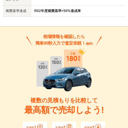
燃費基準達成
R02年度燃費基準+50%達成車
相場情報を確認したら
簡単90秒入力で査定依頼！
(無料)
複数の見積もりを比較して
最高額で売却しよう!
1
2
3
STEP
STEP
STEP