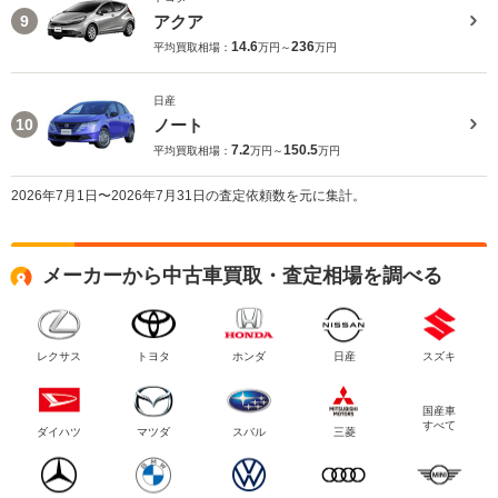
アクア
9
14.6
236
平均買取相場：
万円～
万円
日産
ノート
10
7.2
150.5
平均買取相場：
万円～
万円
2026年7月1日〜2026年7月31日の査定依頼数を元に集計。
メーカーから中古車買取・査定相場を調べる
レクサス
トヨタ
ホンダ
日産
スズキ
国産車
すべて
ダイハツ
マツダ
スバル
三菱