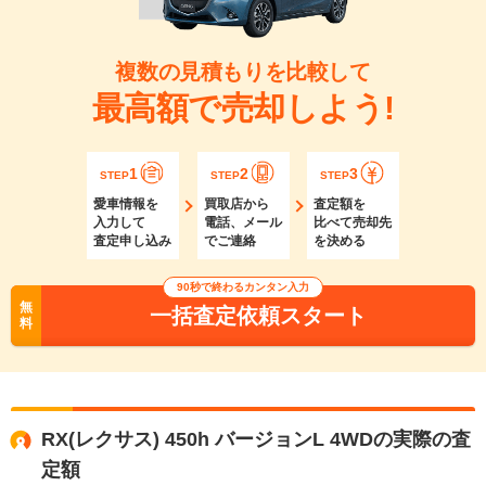
複数の見積もりを比較して
最高額で売却しよう!
1
2
3
STEP
STEP
STEP
愛車情報を
買取店から
査定額を
入力して
電話、メール
比べて売却先
査定申し込み
でご連絡
を決める
90秒で終わるカンタン入力
無
一括査定依頼スタート
料
RX(レクサス) 450h バージョンL 4WDの実際の査
定額