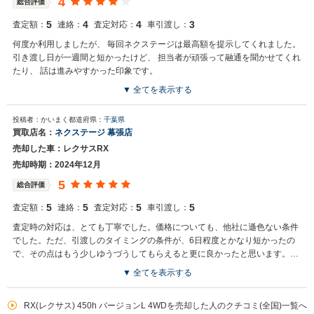
4
総合評価
5
4
4
3
査定額：
連絡：
査定対応：
車引渡し：
何度か利用しましたが、 毎回ネクステージは最高額を提示してくれました。
引き渡し日が一週間と短かったけど、 担当者が頑張って融通を聞かせてくれ
たり、 話は進みやすかった印象です。
▼ 全てを表示する
買取店からの返信
投稿者：かいまく
都道府県：
千葉県
お世話になっております。 株式会社ネクステージでございます。 この
買取店名：
ネクステージ 幕張店
度はネクステージをご利用いただきまして誠にありがとうございまし
売却した車：レクサスRX
た。 弊社ではRXのようなSUVの専門店を展開している関係もあり、
大変得意な車種となっております。SUVの他にもミニバンや輸入車な
売却時期：2024年12月
どの各種専門店を展開しているため、また機会がございましたら是非
5
総合評価
お力添えできれば幸いでございます。 今後とも宜しくお願い申し上げ
ます。
5
5
5
5
査定額：
連絡：
査定対応：
車引渡し：
査定時の対応は、とても丁寧でした。価格についても、他社に遜色ない条件
でした。ただ、引渡しのタイミングの条件が、6日程度とかなり短かったの
で、その点はもう少しゆうづうしてもらえると更に良かったと思います。売
却手続きの案内も非常に分かりやすく、スムーズに進めることが出来まし
▼ 全てを表示する
た。
買取店からの返信
お世話になっております。 株式会社ネクステージでございます。 この
RX(レクサス) 450h バージョンL 4WDを売却した人のクチコミ(全国)一覧へ