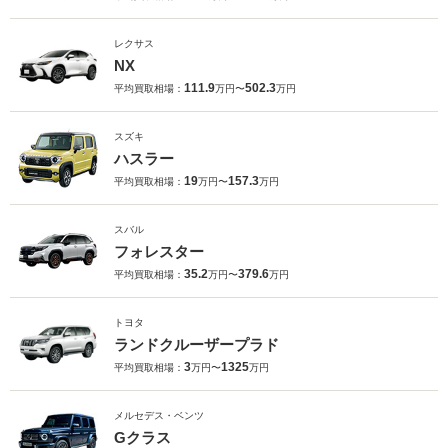
レクサス
NX
111.9
502.3
平均買取相場：
万円〜
万円
スズキ
ハスラー
19
157.3
平均買取相場：
万円〜
万円
スバル
フォレスター
35.2
379.6
平均買取相場：
万円〜
万円
トヨタ
ランドクルーザープラド
3
1325
平均買取相場：
万円〜
万円
メルセデス・ベンツ
Gクラス