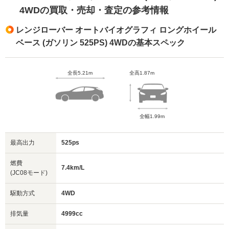
4WDの買取・売却・査定の参考情報
レンジローバー オートバイオグラフィ ロングホイール
ベース (ガソリン 525PS) 4WDの基本スペック
全長5.21m
全高1.87m
全幅1.99m
最高出力
525ps
燃費
7.4km/L
(JC08モード)
駆動方式
4WD
排気量
4999cc