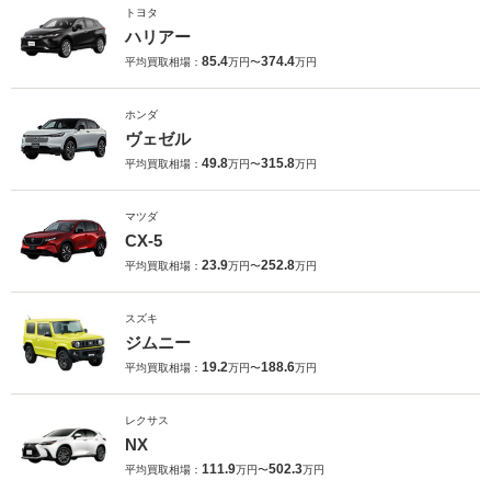
トヨタ
ハリアー
85.4
374.4
平均買取相場：
万円〜
万円
ホンダ
ヴェゼル
49.8
315.8
平均買取相場：
万円〜
万円
マツダ
CX-5
23.9
252.8
平均買取相場：
万円〜
万円
スズキ
ジムニー
19.2
188.6
平均買取相場：
万円〜
万円
レクサス
NX
111.9
502.3
平均買取相場：
万円〜
万円