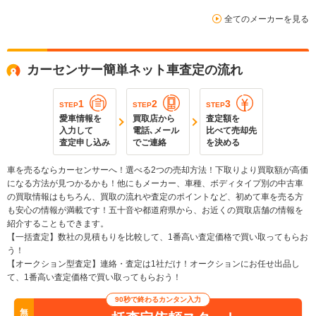
全てのメーカーを見る
カーセンサー簡単ネット車査定の流れ
1
2
3
STEP
STEP
STEP
愛車情報を
買取店から
査定額を
入力して
電話､メール
比べて売却先
査定申し込み
でご連絡
を決める
車を売るならカーセンサーへ！選べる2つの売却方法！下取りより買取額が高価
になる方法が見つかるかも！他にもメーカー、車種、ボディタイプ別の中古車
の買取情報はもちろん、買取の流れや査定のポイントなど、初めて車を売る方
も安心の情報が満載です！五十音や都道府県から、お近くの買取店舗の情報を
紹介することもできます。
【一括査定】数社の見積もりを比較して、1番高い査定価格で買い取ってもらお
う！
【オークション型査定】連絡・査定は1社だけ！オークションにお任せ出品し
て、1番高い査定価格で買い取ってもらおう！
90秒で終わるカンタン入力
無