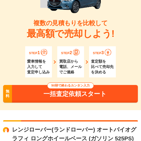
複数の見積もりを比較して
最高額で売却しよう!
1
2
3
STEP
STEP
STEP
愛車情報を
買取店から
査定額を
入力して
電話、メール
比べて売却先
査定申し込み
でご連絡
を決める
90秒で終わるカンタン入力
無
一括査定依頼スタート
料
レンジローバー(ランドローバー) オートバイオグ
ラフィ ロングホイールベース (ガソリン 525PS)