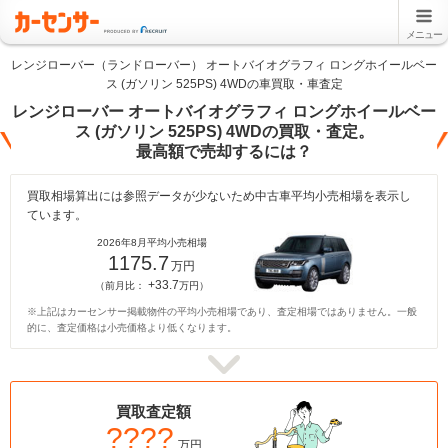
メニュー
レンジローバー（ランドローバー） オートバイオグラフィ ロングホイールベー
ス (ガソリン 525PS) 4WDの車買取・車査定
レンジローバー オートバイオグラフィ ロングホイールベー
ス (ガソリン 525PS) 4WDの買取・査定。
最高額で売却するには？
買取相場算出には参照データが少ないため中古車平均小売相場を表示し
ています。
2026年8月平均小売相場
1175.7
万円
+33.7
（前月比：
万円）
※上記はカーセンサー掲載物件の平均小売相場であり、査定相場ではありません。一般
的に、査定価格は小売価格より低くなります。
買取査定額
????
万円