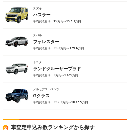
スズキ
ハスラー
19
157.3
平均買取相場：
万円〜
万円
スバル
フォレスター
35.2
379.6
平均買取相場：
万円〜
万円
トヨタ
ランドクルーザープラド
3
1325
平均買取相場：
万円〜
万円
メルセデス・ベンツ
Gクラス
352.3
1037.5
平均買取相場：
万円〜
万円
車査定申込み数ランキングから探す