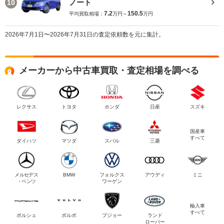
ノート
10
7.2
150.5
平均買取相場：
万円～
万円
2026年7月1日〜2026年7月31日の査定依頼数を元に集計。
メーカーから中古車買取・査定相場を調べる
レクサス
トヨタ
ホンダ
日産
スズキ
国産車
すべて
ダイハツ
マツダ
スバル
三菱
メルセデス
BMW
フォルクス
アウディ
ミニ
・ベンツ
ワーゲン
輸入車
すべて
ポルシェ
ボルボ
プジョー
ランド
ローバー