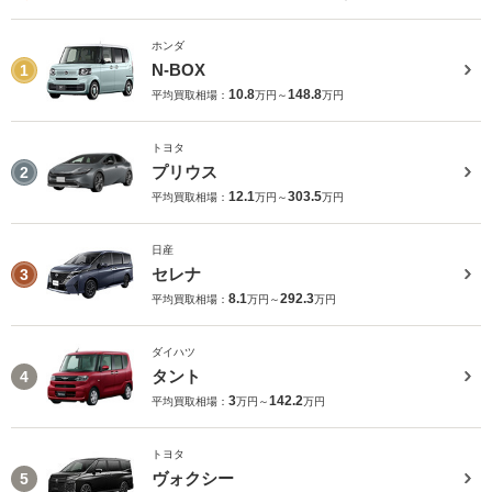
ホンダ
N-BOX
1
10.8
148.8
平均買取相場：
万円～
万円
トヨタ
プリウス
2
12.1
303.5
平均買取相場：
万円～
万円
日産
セレナ
3
8.1
292.3
平均買取相場：
万円～
万円
ダイハツ
タント
4
3
142.2
平均買取相場：
万円～
万円
トヨタ
ヴォクシー
5