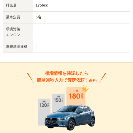
排気量
1756cc
乗車定員
5名
環境対策
-
エンジン
燃費基準達成
-
相場情報を確認したら
簡単90秒入力で査定依頼！
(無料)