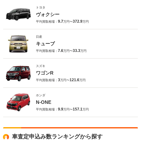
トヨタ
ヴォクシー
9.7
372.9
平均買取相場：
万円〜
万円
日産
キューブ
7.6
33.3
平均買取相場：
万円〜
万円
スズキ
ワゴンR
3
121.6
平均買取相場：
万円〜
万円
ホンダ
N-ONE
9.9
157.1
平均買取相場：
万円〜
万円
車査定申込み数ランキングから探す