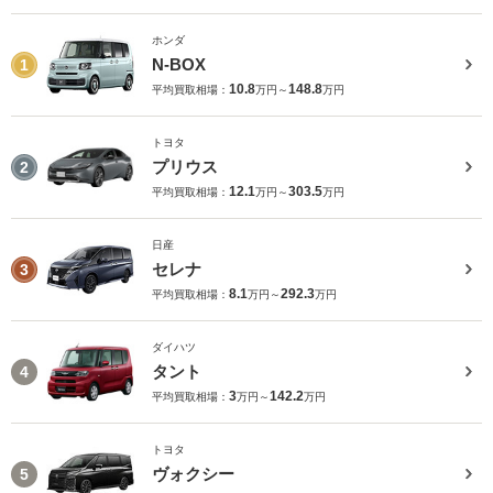
ホンダ
N-BOX
1
10.8
148.8
平均買取相場：
万円～
万円
トヨタ
プリウス
2
12.1
303.5
平均買取相場：
万円～
万円
日産
セレナ
3
8.1
292.3
平均買取相場：
万円～
万円
ダイハツ
タント
4
3
142.2
平均買取相場：
万円～
万円
トヨタ
ヴォクシー
5