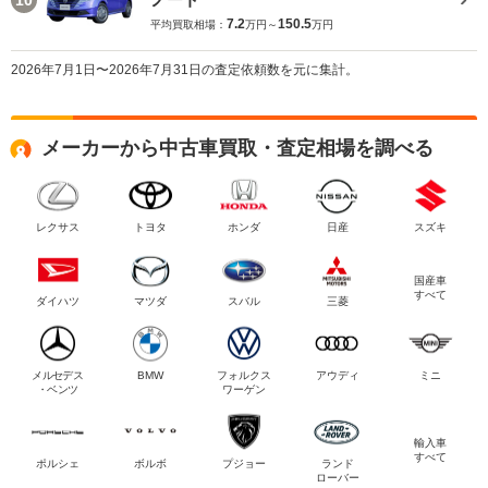
7.2
150.5
平均買取相場：
万円～
万円
2026年7月1日〜2026年7月31日の査定依頼数を元に集計。
メーカーから中古車買取・査定相場を調べる
レクサス
トヨタ
ホンダ
日産
スズキ
国産車
すべて
ダイハツ
マツダ
スバル
三菱
メルセデス
BMW
フォルクス
アウディ
ミニ
・ベンツ
ワーゲン
輸入車
すべて
ポルシェ
ボルボ
プジョー
ランド
ローバー