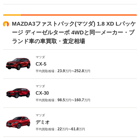
MAZDA3ファストバック(マツダ) 1.8 XD Lパッケ
ージ ディーゼルターボ 4WDと同一メーカー・ブ
ランド車の車買取・査定相場
マツダ
CX-5
23.9
252.8
平均買取相場：
万円〜
万円
マツダ
CX-30
98.5
160.7
平均買取相場：
万円〜
万円
マツダ
デミオ
22
61.8
平均買取相場：
万円〜
万円