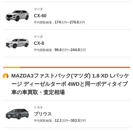
マツダ
CX-60
174
276.6
平均買取相場：
万円〜
万円
マツダ
CX-8
96.6
244.8
平均買取相場：
万円〜
万円
MAZDA3ファストバック(マツダ) 1.8 XD Lパッケ
ージ ディーゼルターボ 4WDと同一ボディタイプ
車の車買取・査定相場
トヨタ
プリウス
12.1
303.5
平均買取相場：
万円〜
万円