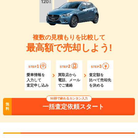
複数の見積もりを比較して
最高額で売却しよう!
1
2
3
STEP
STEP
STEP
愛車情報を
買取店から
査定額を
入力して
電話、メール
比べて売却先
査定申し込み
でご連絡
を決める
90秒で終わるカンタン入力
無
一括査定依頼スタート
料