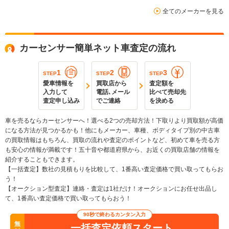
全てのメーカーを見る
カーセンサー簡単ネット車査定の流れ
1
2
3
STEP
STEP
STEP
愛車情報を
買取店から
査定額を
入力して
電話､メール
比べて売却先
査定申し込み
でご連絡
を決める
車を売るならカーセンサーへ！選べる2つの売却方法！下取りより買取額が高価
になる方法が見つかるかも！他にもメーカー、車種、ボディタイプ別の中古車
の買取情報はもちろん、買取の流れや査定のポイントなど、初めて車を売る方
も安心の情報が満載です！五十音や都道府県から、お近くの買取店舗の情報を
紹介することもできます。
【一括査定】数社の見積もりを比較して、1番高い査定価格で買い取ってもらお
う！
【オークション型査定】連絡・査定は1社だけ！オークションにお任せ出品し
て、1番高い査定価格で買い取ってもらおう！
90秒で終わるカンタン入力
無
一括査定依頼スタート