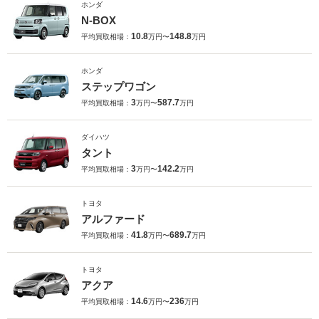
ホンダ
N-BOX
10.8
148.8
平均買取相場：
万円〜
万円
ホンダ
ステップワゴン
3
587.7
平均買取相場：
万円〜
万円
ダイハツ
タント
3
142.2
平均買取相場：
万円〜
万円
トヨタ
アルファード
41.8
689.7
平均買取相場：
万円〜
万円
トヨタ
アクア
14.6
236
平均買取相場：
万円〜
万円