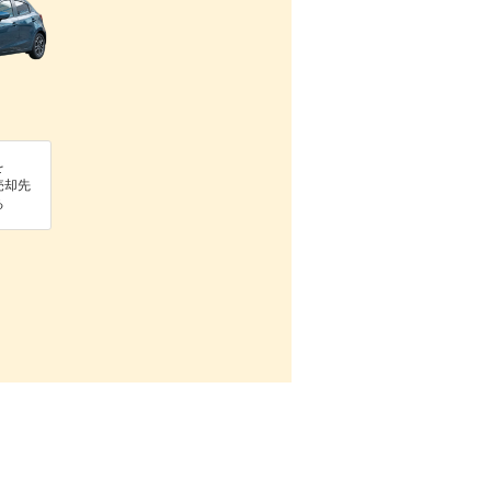
を
売却先
る