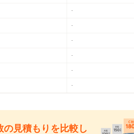
-
-
-
-
-
-
数の見積もりを比較し