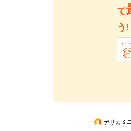
て
う!
STEP
デリカミニ