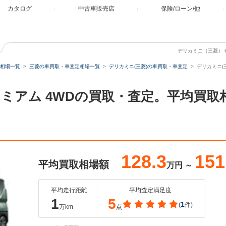
カタログ
中古車販売店
保険/ローン/他
デリカミニ（三菱） 6
相場一覧
三菱の車買取・車査定相場一覧
デリカミニ(三菱)の車買取・車査定
デリカミニ(三
 プレミアム 4WDの買取・査定。平均買
128.3
151
平均買取相場額
万円
～
平均走行距離
平均査定満足度
1
5
1
(
件)
万km
点