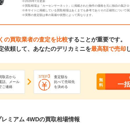
※2026年7月更新
※買取相場は「カーセンサーネット」に掲載された物件の価格を元に独自の集計ロ
※本サイトに掲載している買取相場はあくまでも参考でありその正確性について保
※実際の査定額は車の装備や状態によって異なります。
くの買取業者の査定を比較
することが重要です。
定依頼して、あなたのデリカミニを
最高額で売却
3
STEP
買取店から
査定額を
無
電話、メール
比べて売却先
一
料
でご連絡
を決める
T プレミアム 4WDの買取相場情報