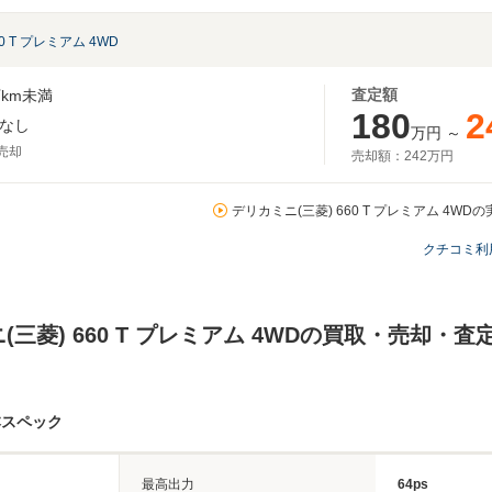
60 T プレミアム 4WD
査定額
km未満
180
2
なし
万円
～
月売却
売却額：
242万円
デリカミニ(三菱) 660 T プレミアム 4WD
クチコミ利
(三菱) 660 T プレミアム 4WDの買取・売却・
本スペック
最高出力
64ps