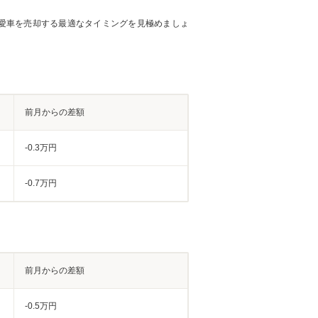
愛車を売却する最適なタイミングを見極めましょ
前月からの差額
-0.3万円
-0.7万円
前月からの差額
-0.5万円