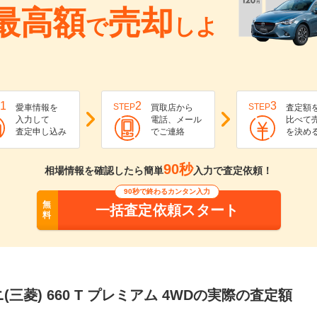
最高額
売却
で
しよ
1
2
3
STEP
STEP
愛車情報を
買取店から
査定額
入力して
電話、メール
比べて
査定申し込み
でご連絡
を決め
90秒
相場情報を確認したら簡単
入力で査定依頼！
90秒で終わるカンタン入力
無
一括査定依頼スタート
料
(三菱) 660 T プレミアム 4WDの実際の査定額