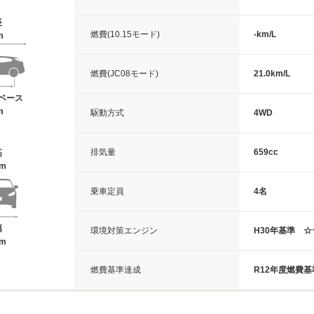
長
燃費(10.15モード)
-km/L
m
燃費(JC08モード)
21.0km/L
ベース
m
駆動方式
4WD
排気量
659cc
高
3m
乗車定員
4名
幅
環境対策エンジン
H30年基準 ☆
8m
燃費基準達成
R12年度燃費基