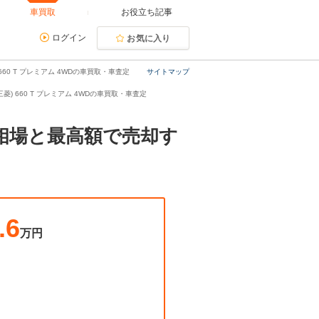
車買取
お役立ち記事
ログイン
お気に入り
60 T プレミアム 4WDの車買取・車査定
サイトマップ
菱) 660 T プレミアム 4WDの車買取・車査定
取相場と最高額で売却す
.6
万円