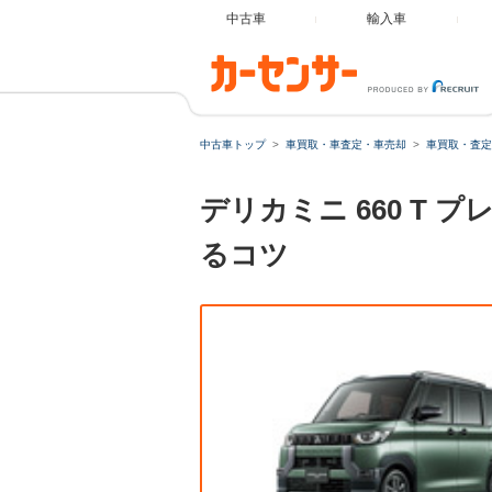
中古車
輸入車
中古車トップ
車買取・車査定・車売却
車買取・査定
デリカミニ 660 T
るコツ