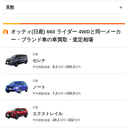
英数
オッティ(日産) 660 ライダー 4WDと同一メーカ
ー・ブランド車の車買取・査定相場
日産
セレナ
8.1
292.3
平均買取相場：
万円〜
万円
日産
ノート
7.2
150.5
平均買取相場：
万円〜
万円
日産
エクストレイル
20.1
322
平均買取相場：
万円〜
万円