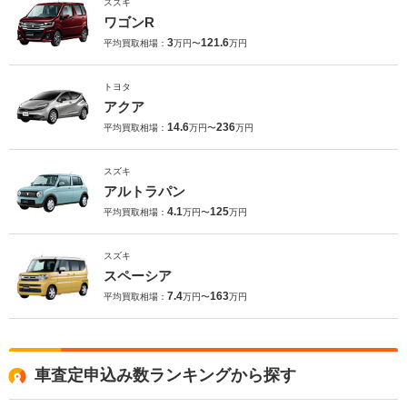
スズキ
ワゴンR
3
121.6
平均買取相場：
万円〜
万円
トヨタ
アクア
14.6
236
平均買取相場：
万円〜
万円
スズキ
アルトラパン
4.1
125
平均買取相場：
万円〜
万円
スズキ
スペーシア
7.4
163
平均買取相場：
万円〜
万円
車査定申込み数ランキングから探す