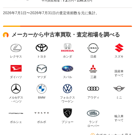
7.2
150.5
平均買取相場：
万円～
万円
2026年7月1日〜2026年7月31日の査定依頼数を元に集計。
メーカーから中古車買取・査定相場を調べる
レクサス
トヨタ
ホンダ
日産
スズキ
国産車
すべて
ダイハツ
マツダ
スバル
三菱
メルセデス
BMW
フォルクス
アウディ
ミニ
・ベンツ
ワーゲン
輸入車
すべて
ポルシェ
ボルボ
プジョー
ランド
ローバー