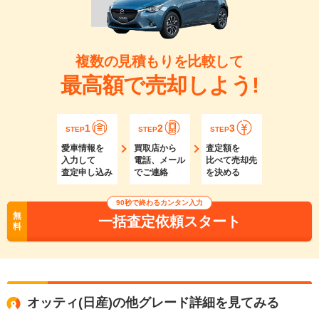
複数の見積もりを比較して
最高額で売却しよう!
1
2
3
STEP
STEP
STEP
愛車情報を
買取店から
査定額を
入力して
電話、メール
比べて売却先
査定申し込み
でご連絡
を決める
90秒で終わるカンタン入力
無
一括査定依頼スタート
料
オッティ(日産)の他グレード詳細を見てみる