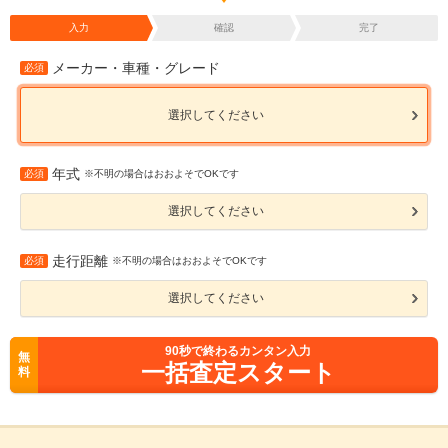
入力
確認
完了
メーカー・車種・グレード
必須
選択してください
年式
必須
※不明の場合はおおよそでOKです
選択してください
走行距離
必須
※不明の場合はおおよそでOKです
選択してください
90
秒で終わるカンタン入力
無
一括査定スタート
料