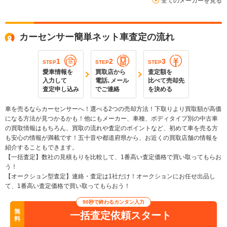
全てのメーカーを見る
カーセンサー簡単ネット車査定の流れ
1
2
3
STEP
STEP
STEP
愛車情報を
買取店から
査定額を
入力して
電話､メール
比べて売却先
査定申し込み
でご連絡
を決める
車を売るならカーセンサーへ！選べる2つの売却方法！下取りより買取額が高価
になる方法が見つかるかも！他にもメーカー、車種、ボディタイプ別の中古車
の買取情報はもちろん、買取の流れや査定のポイントなど、初めて車を売る方
も安心の情報が満載です！五十音や都道府県から、お近くの買取店舗の情報を
紹介することもできます。
【一括査定】数社の見積もりを比較して、1番高い査定価格で買い取ってもらお
う！
【オークション型査定】連絡・査定は1社だけ！オークションにお任せ出品し
て、1番高い査定価格で買い取ってもらおう！
90秒で終わるカンタン入力
無
一括査定依頼スタート
料