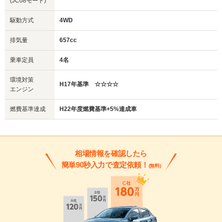
(JC08モード)
駆動方式
4WD
排気量
657cc
乗車定員
4名
環境対策
H17年基準 ☆☆☆☆
エンジン
燃費基準達成
H22年度燃費基準+5%達成車
相場情報を確認したら
簡単90秒入力で査定依頼！
(無料)