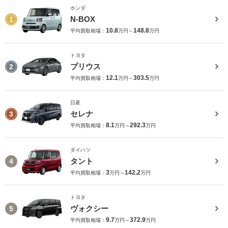
ホンダ
N-BOX
1
10.8
148.8
平均買取相場：
万円～
万円
トヨタ
プリウス
2
12.1
303.5
平均買取相場：
万円～
万円
日産
セレナ
3
8.1
292.3
平均買取相場：
万円～
万円
ダイハツ
タント
4
3
142.2
平均買取相場：
万円～
万円
トヨタ
ヴォクシー
5
9.7
372.9
平均買取相場：
万円～
万円