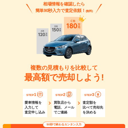
相場情報を確認したら
簡単90秒入力で査定依頼！
(無料)
複数の見積もりを比較して
最高額で売却しよう!
1
2
3
STEP
STEP
STEP
愛車情報を
買取店から
査定額を
入力して
電話、メール
比べて売却先
査定申し込み
でご連絡
を決める
90秒で終わるカンタン入力