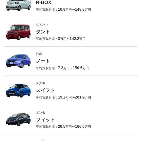
N-BOX
10.8
148.8
平均買取相場：
万円〜
万円
ダイハツ
タント
3
142.2
平均買取相場：
万円〜
万円
日産
ノート
7.2
150.5
平均買取相場：
万円〜
万円
スズキ
スイフト
19.2
201.9
平均買取相場：
万円〜
万円
ホンダ
フィット
20.5
166.6
平均買取相場：
万円〜
万円