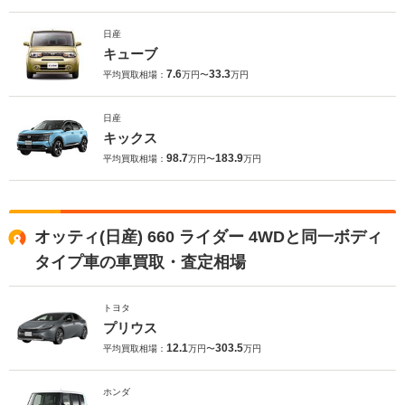
日産
キューブ
7.6
33.3
平均買取相場：
万円〜
万円
日産
キックス
98.7
183.9
平均買取相場：
万円〜
万円
オッティ(日産) 660 ライダー 4WDと同一ボディ
タイプ車の車買取・査定相場
トヨタ
プリウス
12.1
303.5
平均買取相場：
万円〜
万円
ホンダ