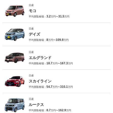
日産
モコ
3.2
31.5
平均買取相場：
万円〜
万円
日産
デイズ
8
109.9
平均買取相場：
万円〜
万円
日産
エルグランド
18.7
167.3
平均買取相場：
万円〜
万円
日産
スカイライン
54.7
310.1
平均買取相場：
万円〜
万円
日産
ルークス
8.7
162.9
平均買取相場：
万円〜
万円