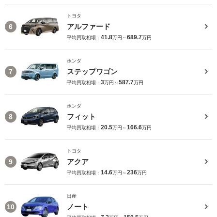
トヨタ
アルファード
6
41.8
689.7
平均買取相場：
万円～
万円
ホンダ
ステップワゴン
7
3
587.7
平均買取相場：
万円～
万円
ホンダ
フィット
8
20.5
166.6
平均買取相場：
万円～
万円
トヨタ
アクア
9
14.6
236
平均買取相場：
万円～
万円
日産
ノート
10