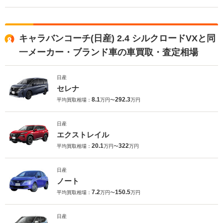
キャラバンコーチ(日産) 2.4 シルクロードVXと同
一メーカー・ブランド車の車買取・査定相場
日産
セレナ
8.1
292.3
平均買取相場：
万円〜
万円
日産
エクストレイル
20.1
322
平均買取相場：
万円〜
万円
日産
ノート
7.2
150.5
平均買取相場：
万円〜
万円
日産