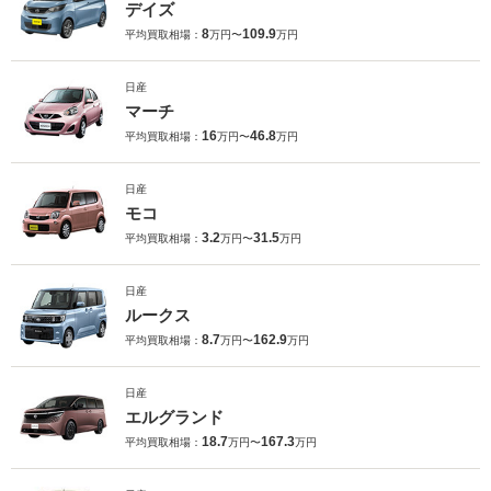
デイズ
8
109.9
平均買取相場：
万円〜
万円
日産
マーチ
16
46.8
平均買取相場：
万円〜
万円
日産
モコ
3.2
31.5
平均買取相場：
万円〜
万円
日産
ルークス
8.7
162.9
平均買取相場：
万円〜
万円
日産
エルグランド
18.7
167.3
平均買取相場：
万円〜
万円