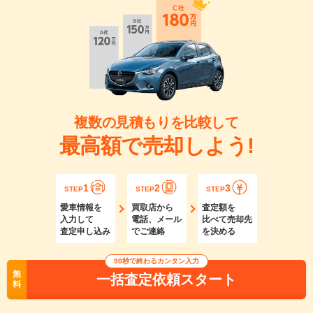
複数の見積もりを比較して
最高額で売却しよう!
1
2
3
STEP
STEP
STEP
愛車情報を
買取店から
査定額を
入力して
電話、メール
比べて売却先
査定申し込み
でご連絡
を決める
90秒で終わるカンタン入力
無
一括査定依頼スタート
料