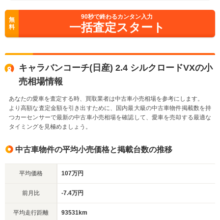
90
秒で終わるカンタン入力
無
一括査定スタート
料
キャラバンコーチ(日産) 2.4 シルクロードVXの小
売相場情報
あなたの愛車を査定する時、買取業者は中古車小売相場を参考にします。
より高額な査定金額を引き出すために、国内最大級の中古車物件掲載数を持
つカーセンサーで最新の中古車小売相場を確認して、愛車を売却する最適な
タイミングを見極めましょう。
中古車物件の平均小売価格と掲載台数の推移
平均価格
107万円
前月比
-7.4万円
平均走行距離
93531km