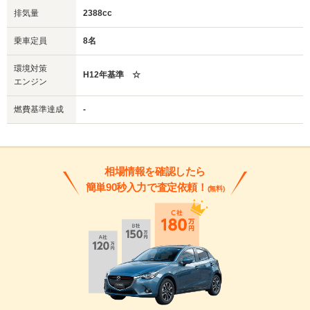
排気量
2388cc
乗車定員
8名
環境対策
H12年基準 ☆
エンジン
燃費基準達成
-
相場情報を確認したら
簡単90秒入力で査定依頼！
(無料)