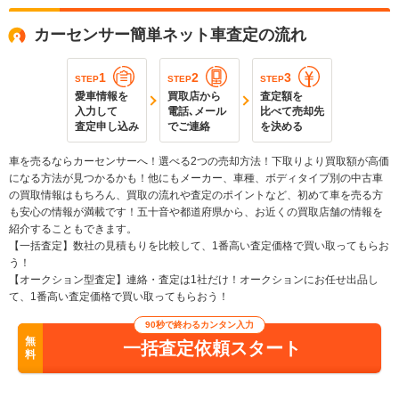
カーセンサー簡単ネット車査定の流れ
1
2
3
STEP
STEP
STEP
愛車情報を
買取店から
査定額を
入力して
電話､メール
比べて売却先
査定申し込み
でご連絡
を決める
車を売るならカーセンサーへ！選べる2つの売却方法！下取りより買取額が高価
になる方法が見つかるかも！他にもメーカー、車種、ボディタイプ別の中古車
の買取情報はもちろん、買取の流れや査定のポイントなど、初めて車を売る方
も安心の情報が満載です！五十音や都道府県から、お近くの買取店舗の情報を
紹介することもできます。
【一括査定】数社の見積もりを比較して、1番高い査定価格で買い取ってもらお
う！
【オークション型査定】連絡・査定は1社だけ！オークションにお任せ出品し
て、1番高い査定価格で買い取ってもらおう！
90秒で終わるカンタン入力
無
一括査定依頼スタート
料