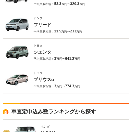
53.3
320.3
平均買取相場：
万円〜
万円
ホンダ
フリード
11.5
233
平均買取相場：
万円〜
万円
トヨタ
シエンタ
3
641.2
平均買取相場：
万円〜
万円
トヨタ
プリウスα
3
774.3
平均買取相場：
万円〜
万円
車査定申込み数ランキングから探す
ホンダ