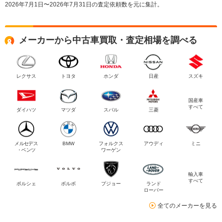
2026年7月1日〜2026年7月31日の査定依頼数を元に集計。
メーカーから中古車買取・査定相場を調べる
レクサス
トヨタ
ホンダ
日産
スズキ
国産車
すべて
ダイハツ
マツダ
スバル
三菱
メルセデス
BMW
フォルクス
アウディ
ミニ
・ベンツ
ワーゲン
輸入車
すべて
ポルシェ
ボルボ
プジョー
ランド
ローバー
全てのメーカーを見る