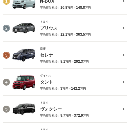
N-BOX
1
10.8
148.8
平均買取相場：
万円～
万円
トヨタ
プリウス
2
12.1
303.5
平均買取相場：
万円～
万円
日産
セレナ
3
8.1
292.3
平均買取相場：
万円～
万円
ダイハツ
タント
4
3
142.2
平均買取相場：
万円～
万円
トヨタ
ヴォクシー
5
9.7
372.9
平均買取相場：
万円～
万円
トヨタ