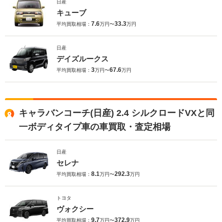
日産
キューブ
7.6
33.3
平均買取相場：
万円〜
万円
日産
デイズルークス
3
67.6
平均買取相場：
万円〜
万円
キャラバンコーチ(日産) 2.4 シルクロードVXと同
一ボディタイプ車の車買取・査定相場
日産
セレナ
8.1
292.3
平均買取相場：
万円〜
万円
トヨタ
ヴォクシー
9.7
372.9
平均買取相場：
万円〜
万円