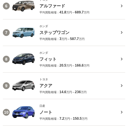
アルファード
6
41.8
689.7
平均買取相場：
万円～
万円
ホンダ
ステップワゴン
7
3
587.7
平均買取相場：
万円～
万円
ホンダ
フィット
8
20.5
166.6
平均買取相場：
万円～
万円
トヨタ
アクア
9
14.6
236
平均買取相場：
万円～
万円
日産
ノート
10
7.2
150.5
平均買取相場：
万円～
万円