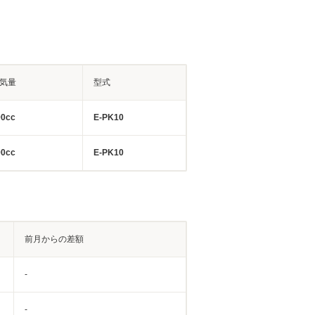
気量
型式
90cc
E-PK10
90cc
E-PK10
前月からの差額
-
-