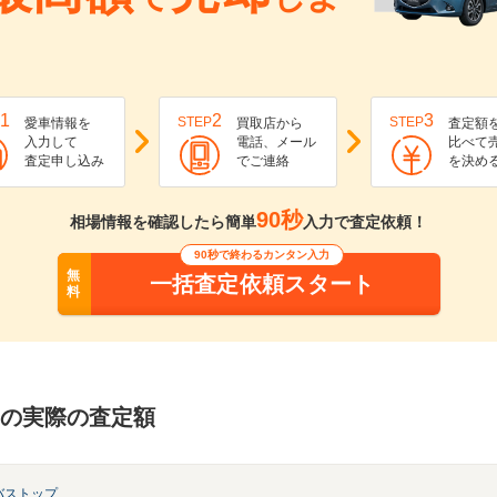
1
2
3
STEP
STEP
愛車情報を
買取店から
査定額
入力して
電話、メール
比べて
査定申し込み
でご連絡
を決め
90秒
相場情報を確認したら簡単
入力で査定依頼！
90秒で終わるカンタン入力
無
一括査定依頼スタート
料
)の実際の査定額
ンバストップ