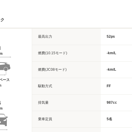
ック
最高出力
52ps
長
燃費(10.15モード)
-km/L
4m
燃費(JC08モード)
-km/L
ベース
m
駆動方式
FF
排気量
987cc
高
8m
乗車定員
5名