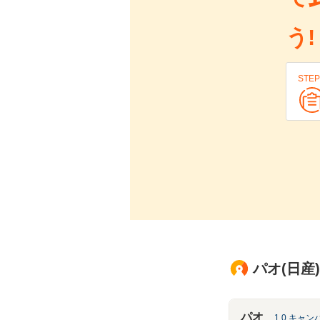
う!
STEP
パオ(日産
パオ
1.0 キャ