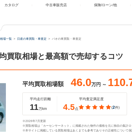
カタログ
中古車販売店
保険/ローン/他
相場一覧
日産の車買取・車査定
パオの車買取・車査定
均買取相場と最高額で売却するコツ
46.0
110.
平均買取相場額
万円
～
平均走行距離
平均査定満足度
11
4.5
2
(
件)
万km
点
※2026年7月更新
※買取相場は「カーセンサーネット」に掲載された物件の価格を元に独自の集計ロ
※本サイトに掲載している買取相場はあくまでも参考でありその正確性について保