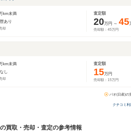
査定額
万km未満
20
45
歴あり
万円
～
月売却
売却額：
45万円
査定額
万km未満
15
なし
万円
月売却
売却額：
15万円
パオ(日産)の
クチコミ利
)の買取・売却・査定の参考情報