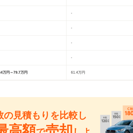
-
-
-
-
44万円～79.7万円
61.4万円
数の見積もりを比較し
最高額
売却
で
しよ