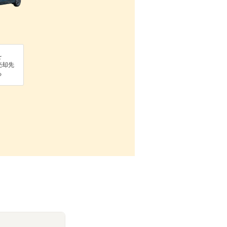
を
売却先
る