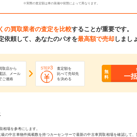
※実際の査定額は車の装備や状態によって異なります。
くの買取業者の査定を比較
することが重要です。
定依頼して、あなたのパオを
最高額で売却
しまし
3
STEP
買取店から
査定額を
無
電話、メール
比べて売却先
一
料
でご連絡
を決める
報
取相場を参考にします。
大級の中古車物件掲載数を持つカーセンサーで最新の中古車買取相場を確認して、