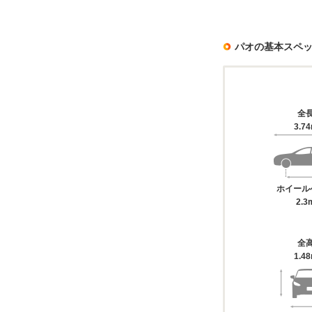
パオの基本スペ
全
3.7
ホイール
2.3
全
1.4