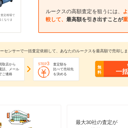
ルークスの高額査定を狙うには、
よ
、査定相場で
較して、
最高額を引き出すことが
重
低くなりま
ーセンサーで一括査定依頼して、あなたのルークスを最高額で売却しま
3
STEP
買取店から
査定額を
無
電話、メール
比べて売却先
一
料
でご連絡
を決める
最大30社の査定が