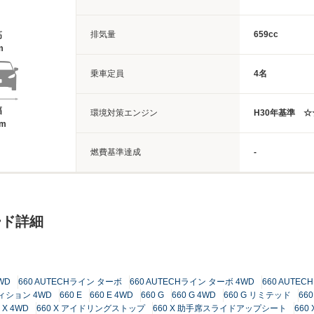
排気量
659cc
高
m
乗車定員
4名
幅
環境対策エンジン
H30年基準 
8m
燃費基準達成
-
ード詳細
WD
660 AUTECHライン ターボ
660 AUTECHライン ターボ 4WD
660 AUT
ィション 4WD
660 E
660 E 4WD
660 G
660 G 4WD
660 G リミテッド
66
 X 4WD
660 X アイドリングストップ
660 X 助手席スライドアップシート
660