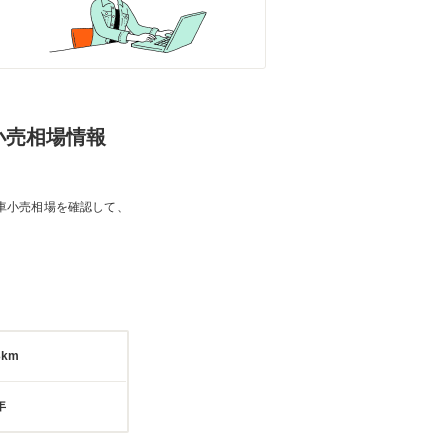
の小売相場情報
車小売相場を確認して、
3km
年