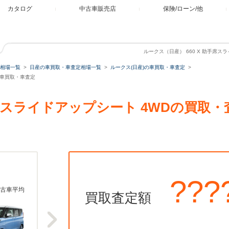
カタログ
中古車販売店
保険/ローン/他
ルークス（日産） 660 X 助手席ス
相場一覧
日産の車買取・車査定相場一覧
ルークス(日産)の車買取・車査定
Dの車買取・車査定
助手席スライドアップシート 4WDの買取
???
古車平均
買取査定額