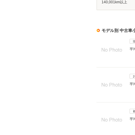
140,001km以上
モデル別 中古車
平
平
平