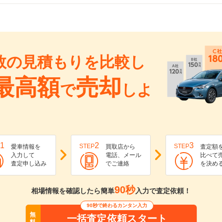
数の見積もりを比較し
最高額
売却
で
しよ
1
2
3
STEP
STEP
愛車情報を
買取店から
査定額
入力して
電話、メール
比べて
査定申し込み
でご連絡
を決め
90秒
相場情報を確認したら簡単
入力で査定依頼！
90秒で終わるカンタン入力
無
一括査定依頼スタート