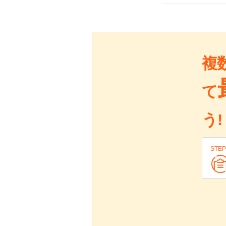
複
て
う!
STEP