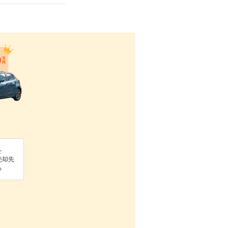
を
売却先
る