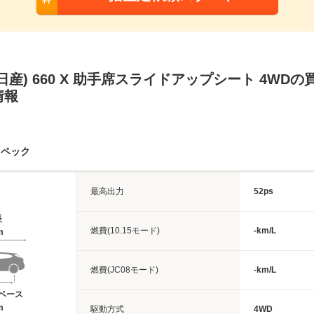
料
日産) 660 X 助手席スライドアップシート 4WD
情報
スペック
最高出力
52ps
長
燃費(10.15モード)
-km/L
m
燃費(JC08モード)
-km/L
ベース
m
駆動方式
4WD