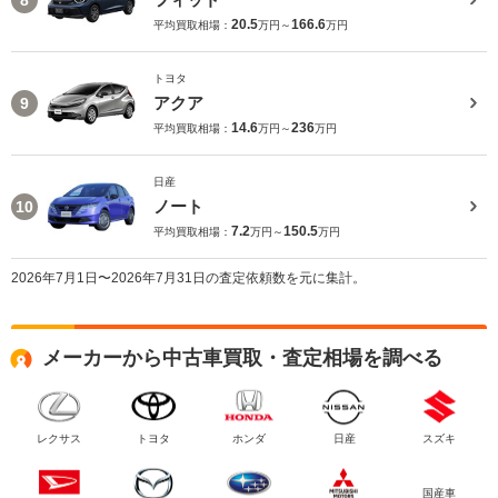
20.5
166.6
平均買取相場：
万円～
万円
トヨタ
アクア
9
14.6
236
平均買取相場：
万円～
万円
日産
ノート
10
7.2
150.5
平均買取相場：
万円～
万円
2026年7月1日〜2026年7月31日の査定依頼数を元に集計。
メーカーから中古車買取・査定相場を調べる
レクサス
トヨタ
ホンダ
日産
スズキ
国産車