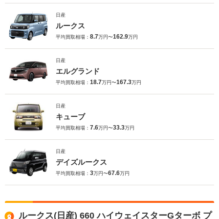
日産
ルークス
8.7
162.9
平均買取相場：
万円〜
万円
日産
エルグランド
18.7
167.3
平均買取相場：
万円〜
万円
日産
キューブ
7.6
33.3
平均買取相場：
万円〜
万円
日産
デイズルークス
3
67.6
平均買取相場：
万円〜
万円
ルークス(日産) 660 ハイウェイスターGターボ プ