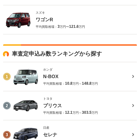
スズキ
ワゴンR
3
121.6
平均買取相場：
万円〜
万円
車査定申込み数ランキングから探す
ホンダ
N-BOX
1
10.8
148.8
平均買取相場：
万円～
万円
トヨタ
プリウス
2
12.1
303.5
平均買取相場：
万円～
万円
日産
セレナ
3