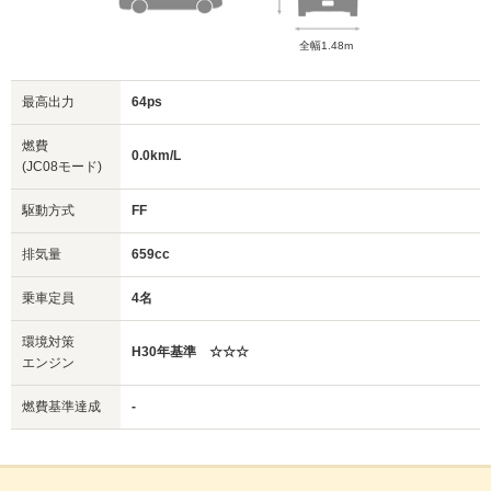
全幅1.48m
最高出力
64ps
燃費
0.0km/L
(JC08モード)
駆動方式
FF
排気量
659cc
乗車定員
4名
環境対策
H30年基準 ☆☆☆
エンジン
燃費基準達成
-