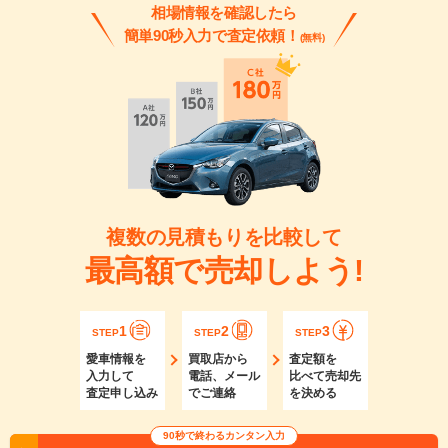
相場情報を確認したら
簡単90秒入力で査定依頼！
(無料)
複数の見積もりを比較して
最高額で売却しよう!
1
2
3
STEP
STEP
STEP
愛車情報を
買取店から
査定額を
入力して
電話、メール
比べて売却先
査定申し込み
でご連絡
を決める
90秒で終わるカンタン入力