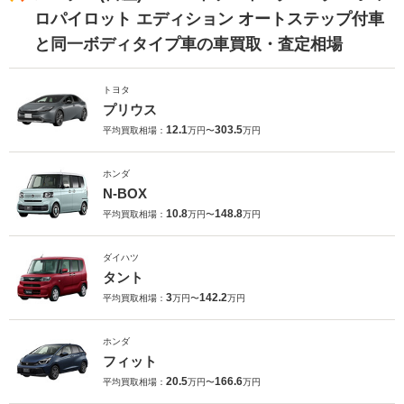
ロパイロット エディション オートステップ付車
と同一ボディタイプ車の車買取・査定相場
トヨタ
プリウス
12.1
303.5
平均買取相場：
万円〜
万円
ホンダ
N-BOX
10.8
148.8
平均買取相場：
万円〜
万円
ダイハツ
タント
3
142.2
平均買取相場：
万円〜
万円
ホンダ
フィット
20.5
166.6
平均買取相場：
万円〜
万円