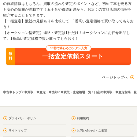
の買取情報はもちろん、買取の流れや査定のポイントなど、初めて車を売る方
も安心の情報が満載です！五十音や都道府県から、お近くの買取店舗の情報を
紹介することもできます。
【一括査定】数社の見積もりを比較して、1番高い査定価格で買い取ってもらお
う！
【オークション型査定】連絡・査定は1社だけ！オークションにお任せ出品し
て、1番高い査定価格で買い取ってもらおう！
90秒で終わるカンタン入力
無
一括査定依頼スタート
料
ページトップへ
中古車トップ
車買取・車査定・車売却
車買取・査定相場一覧
日産の車買取・車査定相場一覧
プライバシーポリシー
利用規約
サイトマップ
お問い合わせ・ご要望