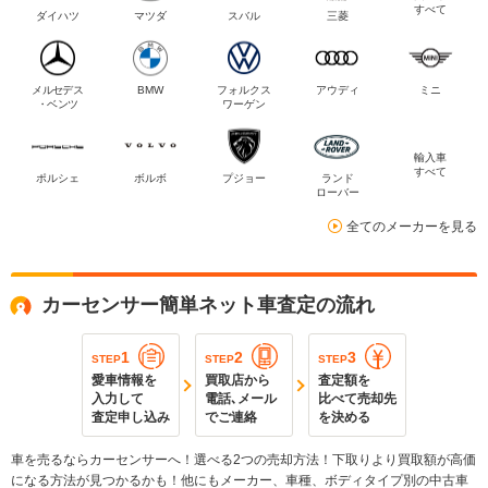
すべて
ダイハツ
マツダ
スバル
三菱
メルセデス
BMW
フォルクス
アウディ
ミニ
・ベンツ
ワーゲン
輸入車
すべて
ポルシェ
ボルボ
プジョー
ランド
ローバー
全てのメーカーを見る
カーセンサー簡単ネット車査定の流れ
1
2
3
STEP
STEP
STEP
愛車情報を
買取店から
査定額を
入力して
電話､メール
比べて売却先
査定申し込み
でご連絡
を決める
車を売るならカーセンサーへ！選べる2つの売却方法！下取りより買取額が高価
になる方法が見つかるかも！他にもメーカー、車種、ボディタイプ別の中古車