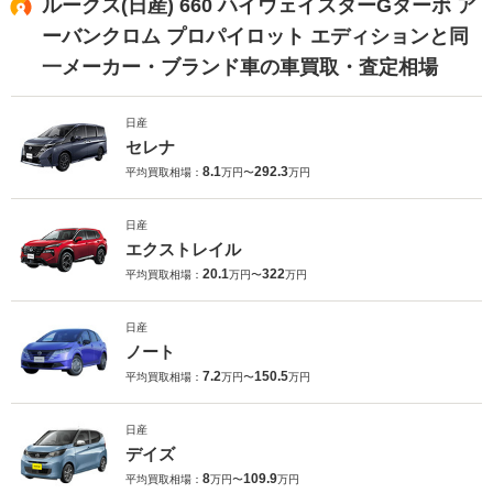
ルークス(日産) 660 ハイウェイスターGターボ ア
ーバンクロム プロパイロット エディションと同
一メーカー・ブランド車の車買取・査定相場
日産
セレナ
8.1
292.3
平均買取相場：
万円〜
万円
日産
エクストレイル
20.1
322
平均買取相場：
万円〜
万円
日産
ノート
7.2
150.5
平均買取相場：
万円〜
万円
日産
デイズ
8
109.9
平均買取相場：
万円〜
万円