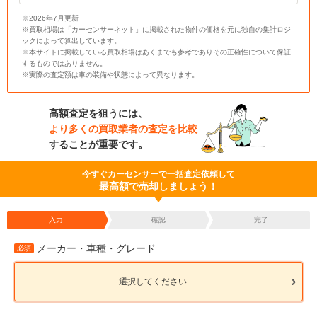
※2026年7月更新
※買取相場は「カーセンサーネット」に掲載された物件の価格を元に独自の集計ロジ
ックによって算出しています。
※本サイトに掲載している買取相場はあくまでも参考でありその正確性について保証
するものではありません。
※実際の査定額は車の装備や状態によって異なります。
高額査定を狙うには、
より多くの買取業者の査定を比較
することが重要です。
今すぐカーセンサーで一括査定依頼して
最高額で売却しましょう！
入力
確認
完了
メーカー・車種・グレード
必須
選択してください