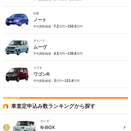
日産
ノート
7.2
150.5
平均買取相場：
万円〜
万円
ダイハツ
ムーヴ
4.5
136.6
平均買取相場：
万円〜
万円
スズキ
ワゴンR
3
121.6
平均買取相場：
万円〜
万円
車査定申込み数ランキングから探す
ホンダ
N-BOX
1