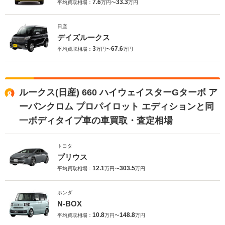
7.6
33.3
平均買取相場：
万円〜
万円
日産
デイズルークス
3
67.6
平均買取相場：
万円〜
万円
ルークス(日産) 660 ハイウェイスターGターボ ア
ーバンクロム プロパイロット エディションと同
一ボディタイプ車の車買取・査定相場
トヨタ
プリウス
12.1
303.5
平均買取相場：
万円〜
万円
ホンダ
N-BOX
10.8
148.8
平均買取相場：
万円〜
万円