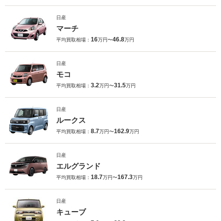
日産
マーチ
16
46.8
平均買取相場：
万円〜
万円
日産
モコ
3.2
31.5
平均買取相場：
万円〜
万円
日産
ルークス
8.7
162.9
平均買取相場：
万円〜
万円
日産
エルグランド
18.7
167.3
平均買取相場：
万円〜
万円
日産
キューブ