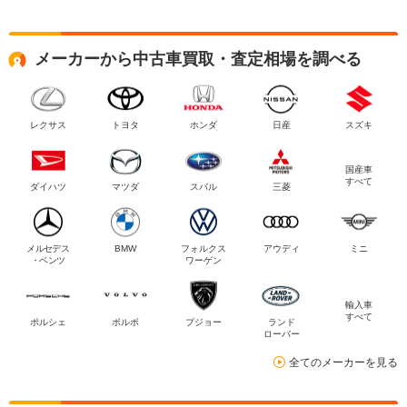
メーカーから中古車買取・査定相場を調べる
レクサス
トヨタ
ホンダ
日産
スズキ
国産車
すべて
ダイハツ
マツダ
スバル
三菱
メルセデス
BMW
フォルクス
アウディ
ミニ
・ベンツ
ワーゲン
輸入車
すべて
ポルシェ
ボルボ
プジョー
ランド
ローバー
全てのメーカーを見る