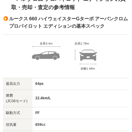
取・売却・査定の参考情報
ルークス 660 ハイウェイスターGターボ アーバンクロム
プロパイロット エディションの基本スペック
全長3.4m
全高1.78m
全幅1.48m
最高出力
64ps
燃費
22.4km/L
(JC08モード)
駆動方式
FF
排気量
659cc