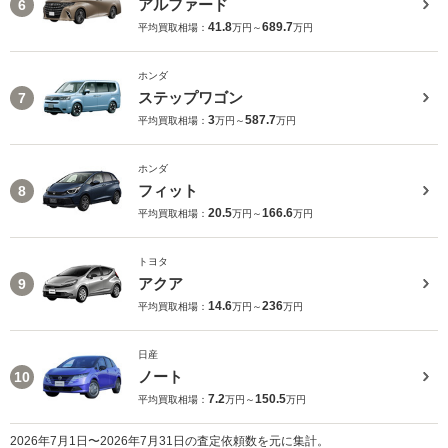
アルファード
6
41.8
689.7
平均買取相場：
万円～
万円
ホンダ
ステップワゴン
7
3
587.7
平均買取相場：
万円～
万円
ホンダ
フィット
8
20.5
166.6
平均買取相場：
万円～
万円
トヨタ
アクア
9
14.6
236
平均買取相場：
万円～
万円
日産
ノート
10
7.2
150.5
平均買取相場：
万円～
万円
2026年7月1日〜2026年7月31日の査定依頼数を元に集計。