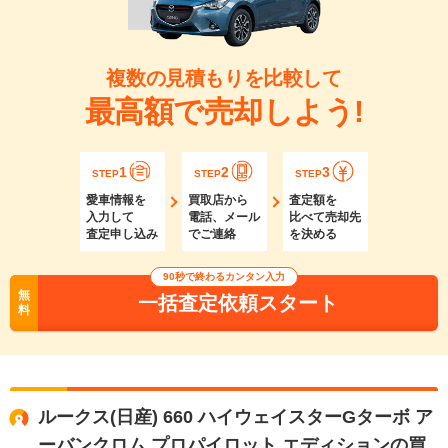
複数の見積もりを比較して
最高額で売却しよう!
1
2
3
STEP
STEP
STEP
愛車情報を
買取店から
査定額を
入力して
電話、メール
比べて売却先
査定申し込み
でご連絡
を決める
90秒で終わるカンタン入力
無
一括査定依頼スタート
料
ルークス(日産) 660 ハイウェイスターGターボ ア
ーバンクロム プロパイロット エディションの買