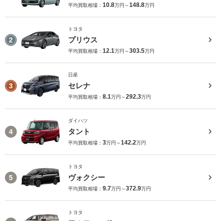
10.8
148.8
平均買取相場：
万円～
万円
トヨタ
プリウス
2
12.1
303.5
平均買取相場：
万円～
万円
日産
セレナ
3
8.1
292.3
平均買取相場：
万円～
万円
ダイハツ
タント
4
3
142.2
平均買取相場：
万円～
万円
トヨタ
ヴォクシー
5
9.7
372.9
平均買取相場：
万円～
万円
トヨタ