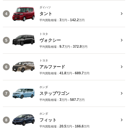
ダイハツ
タント
4
3
142.2
平均買取相場：
万円～
万円
トヨタ
ヴォクシー
5
9.7
372.9
平均買取相場：
万円～
万円
トヨタ
アルファード
6
41.8
689.7
平均買取相場：
万円～
万円
ホンダ
ステップワゴン
7
3
587.7
平均買取相場：
万円～
万円
ホンダ
フィット
8
20.5
166.6
平均買取相場：
万円～
万円