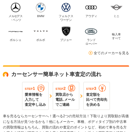
メルセデス
BMW
フォルクス
アウディ
ミニ
・ベンツ
ワーゲン
輸入車
すべて
ポルシェ
ボルボ
プジョー
ランド
ローバー
全てのメーカーを見る
カーセンサー簡単ネット車査定の流れ
1
2
3
STEP
STEP
STEP
愛車情報を
買取店から
査定額を
入力して
電話､メール
比べて売却先
査定申し込み
でご連絡
を決める
車を売るならカーセンサーへ！選べる2つの売却方法！下取りより買取額が高価
になる方法が見つかるかも！他にもメーカー、車種、ボディタイプ別の中古車
の買取情報はもちろん、買取の流れや査定のポイントなど、初めて車を売る方