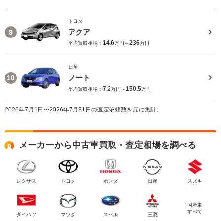
トヨタ
アクア
9
14.6
236
平均買取相場：
万円～
万円
日産
ノート
10
7.2
150.5
平均買取相場：
万円～
万円
2026年7月1日〜2026年7月31日の査定依頼数を元に集計。
メーカーから中古車買取・査定相場を調べる
レクサス
トヨタ
ホンダ
日産
スズキ
国産車
すべて
ダイハツ
マツダ
スバル
三菱