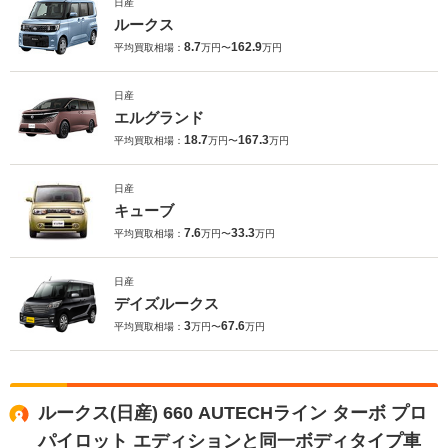
日産
ルークス
8.7
162.9
平均買取相場：
万円〜
万円
日産
エルグランド
18.7
167.3
平均買取相場：
万円〜
万円
日産
キューブ
7.6
33.3
平均買取相場：
万円〜
万円
日産
デイズルークス
3
67.6
平均買取相場：
万円〜
万円
ルークス(日産) 660 AUTECHライン ターボ プロ
パイロット エディションと同一ボディタイプ車