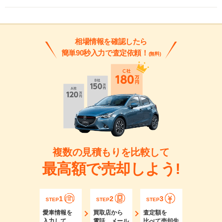
相場情報を確認したら
簡単90秒入力で査定依頼！
(無料)
複数の見積もりを比較して
最高額で売却しよう!
1
2
3
STEP
STEP
STEP
愛車情報を
買取店から
査定額を
入力して
電話、メール
比べて売却先