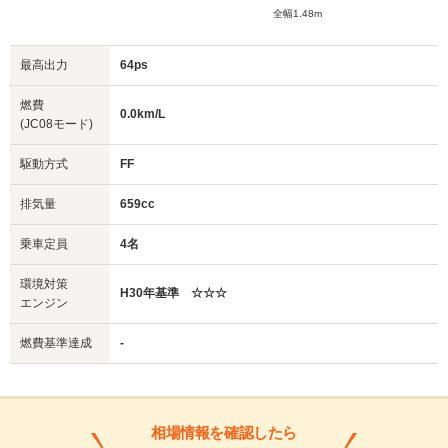
全幅1.48m
最高出力
64ps
燃費
0.0km/L
(JC08モード)
駆動方式
FF
排気量
659cc
乗車定員
4名
環境対策
H30年基準 ☆☆☆
エンジン
燃費基準達成
-
相場情報を確認したら