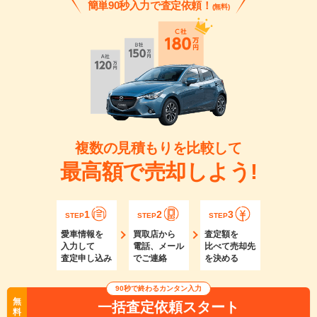
簡単90秒入力で査定依頼！
(無料)
複数の見積もりを比較して
最高額で売却しよう!
1
2
3
STEP
STEP
STEP
愛車情報を
買取店から
査定額を
入力して
電話、メール
比べて売却先
査定申し込み
でご連絡
を決める
90秒で終わるカンタン入力
無
一括査定依頼スタート
料