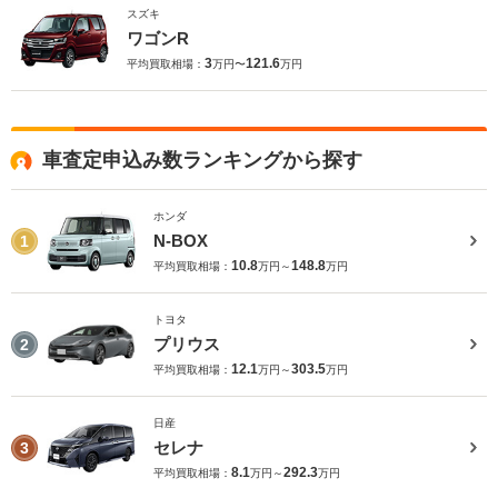
スズキ
ワゴンR
3
121.6
平均買取相場：
万円〜
万円
車査定申込み数ランキングから探す
ホンダ
N-BOX
1
10.8
148.8
平均買取相場：
万円～
万円
トヨタ
プリウス
2
12.1
303.5
平均買取相場：
万円～
万円
日産
セレナ
3
8.1
292.3
平均買取相場：
万円～
万円