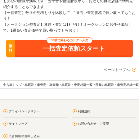
も安心の情報が満載です！五十音や都道府県から、お近くの買取店舗の情報を
紹介することもできます。
【一括査定】数社の見積もりを比較して、1番高い査定価格で買い取ってもらお
う！
【オークション型査定】連絡・査定は1社だけ！オークションにお任せ出品し
て、1番高い査定価格で買い取ってもらおう！
90秒で終わるカンタン入力
無
一括査定依頼スタート
料
ページトップへ
中古車トップ
車買取・車査定・車売却
車買取・査定相場一覧
日産の車買取・車査定相場一覧
プライバシーポリシー
利用規約
サイトマップ
お問い合わせ・ご要望
広告掲載のお申し込み