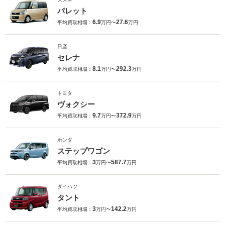
パレット
6.9
27.6
平均買取相場：
万円〜
万円
日産
セレナ
8.1
292.3
平均買取相場：
万円〜
万円
トヨタ
ヴォクシー
9.7
372.9
平均買取相場：
万円〜
万円
ホンダ
ステップワゴン
3
587.7
平均買取相場：
万円〜
万円
ダイハツ
タント
3
142.2
平均買取相場：
万円〜
万円