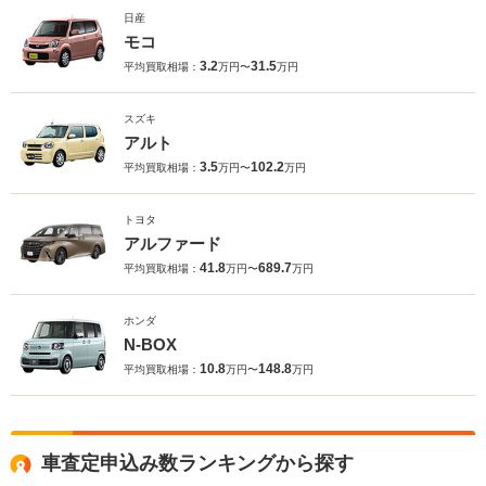
日産
モコ
3.2
31.5
平均買取相場：
万円〜
万円
スズキ
アルト
3.5
102.2
平均買取相場：
万円〜
万円
トヨタ
アルファード
41.8
689.7
平均買取相場：
万円〜
万円
ホンダ
N-BOX
10.8
148.8
平均買取相場：
万円〜
万円
車査定申込み数ランキングから探す