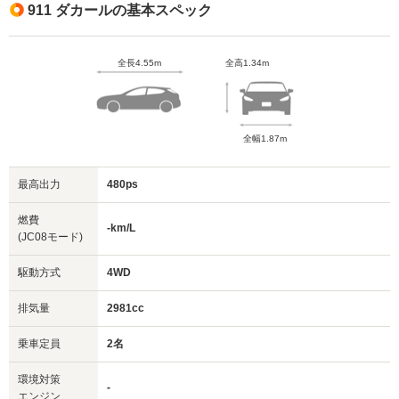
911 ダカールの基本スペック
全長4.55m
全高1.34m
全幅1.87m
最高出力
480ps
燃費
-km/L
(JC08モード)
駆動方式
4WD
排気量
2981cc
乗車定員
2名
環境対策
-
エンジン