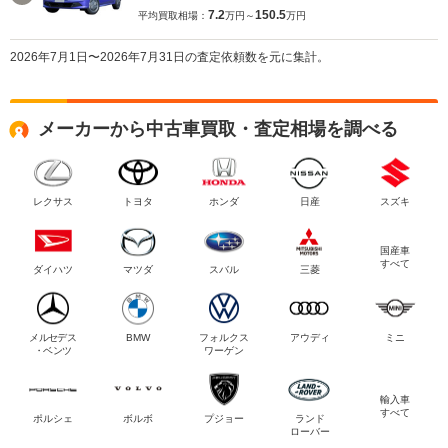
7.2
150.5
平均買取相場：
万円～
万円
2026年7月1日〜2026年7月31日の査定依頼数を元に集計。
メーカーから中古車買取・査定相場を調べる
レクサス
トヨタ
ホンダ
日産
スズキ
国産車
すべて
ダイハツ
マツダ
スバル
三菱
メルセデス
BMW
フォルクス
アウディ
ミニ
・ベンツ
ワーゲン
輸入車
すべて
ポルシェ
ボルボ
プジョー
ランド
ローバー