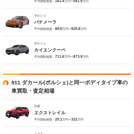
162.4
581.9
平均買取相場：
万円〜
万円
ポルシェ
パナメーラ
89.6
926.8
平均買取相場：
万円〜
万円
ポルシェ
カイエンクーペ
711.6
873.9
平均買取相場：
万円〜
万円
911 ダカール(ポルシェ)と同一ボディタイプ車の
車買取・査定相場
日産
エクストレイル
20.1
322
平均買取相場：
万円〜
万円
スズキ