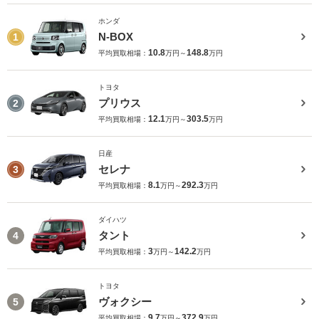
ホンダ
N-BOX
1
10.8
148.8
平均買取相場：
万円～
万円
トヨタ
プリウス
2
12.1
303.5
平均買取相場：
万円～
万円
日産
セレナ
3
8.1
292.3
平均買取相場：
万円～
万円
ダイハツ
タント
4
3
142.2
平均買取相場：
万円～
万円
トヨタ
ヴォクシー
5
9.7
372.9
平均買取相場：
万円～
万円