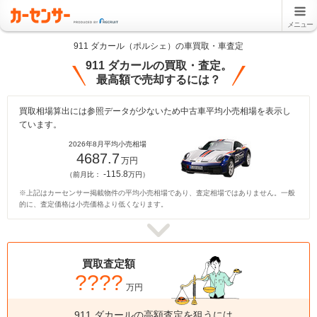
メニュー
911 ダカール（ポルシェ）の車買取・車査定
911 ダカールの買取・査定。
最高額で売却するには？
買取相場算出には参照データが少ないため中古車平均小売相場を表示し
ています。
2026年8月平均小売相場
4687.7
万円
-115.8
（前月比：
万円）
※上記はカーセンサー掲載物件の平均小売相場であり、査定相場ではありません。一般
的に、査定価格は小売価格より低くなります。
買取査定額
????
万円
911 ダカールの高額査定を狙うには、