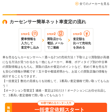
全てのメーカーを見る
カーセンサー簡単ネット車査定の流れ
1
2
3
STEP
STEP
STEP
愛車情報を
買取店から
査定額を
入力して
電話､メール
比べて売却先
査定申し込み
でご連絡
を決める
車を売るならカーセンサーへ！選べる2つの売却方法！下取りより買取額が高価
になる方法が見つかるかも！他にもメーカー、車種、ボディタイプ別の中古車
の買取情報はもちろん、買取の流れや査定のポイントなど、初めて車を売る方
も安心の情報が満載です！五十音や都道府県から、お近くの買取店舗の情報を
紹介することもできます。
【一括査定】数社の見積もりを比較して、1番高い査定価格で買い取ってもらお
う！
【オークション型査定】連絡・査定は1社だけ！オークションにお任せ出品し
て、1番高い査定価格で買い取ってもらおう！
90秒で終わるカンタン入力
無
一括査定依頼スタート
料