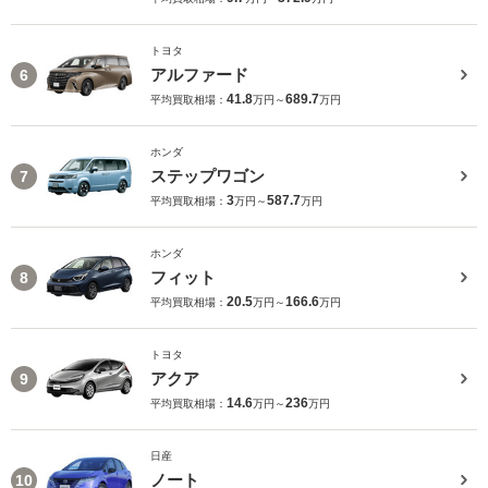
トヨタ
アルファード
6
41.8
689.7
平均買取相場：
万円～
万円
ホンダ
ステップワゴン
7
3
587.7
平均買取相場：
万円～
万円
ホンダ
フィット
8
20.5
166.6
平均買取相場：
万円～
万円
トヨタ
アクア
9
14.6
236
平均買取相場：
万円～
万円
日産
ノート
10