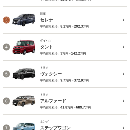
日産
セレナ
3
8.1
292.3
平均買取相場：
万円～
万円
ダイハツ
タント
4
3
142.2
平均買取相場：
万円～
万円
トヨタ
ヴォクシー
5
9.7
372.9
平均買取相場：
万円～
万円
トヨタ
アルファード
6
41.8
689.7
平均買取相場：
万円～
万円
ホンダ
ステップワゴン
7