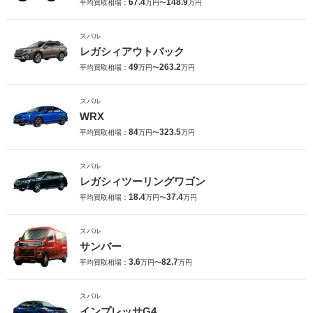
67.4
148.9
平均買取相場：
万円〜
万円
スバル
レガシィアウトバック
49
263.2
平均買取相場：
万円〜
万円
スバル
WRX
84
323.5
平均買取相場：
万円〜
万円
スバル
レガシィツーリングワゴン
18.4
37.4
平均買取相場：
万円〜
万円
スバル
サンバー
3.6
82.7
平均買取相場：
万円〜
万円
スバル
インプレッサG4