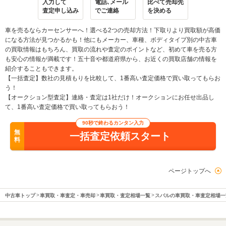
入力して
電話､メール
比べて売却先
査定申し込み
でご連絡
を決める
車を売るならカーセンサーへ！選べる2つの売却方法！下取りより買取額が高価
になる方法が見つかるかも！他にもメーカー、車種、ボディタイプ別の中古車
の買取情報はもちろん、買取の流れや査定のポイントなど、初めて車を売る方
も安心の情報が満載です！五十音や都道府県から、お近くの買取店舗の情報を
紹介することもできます。
【一括査定】数社の見積もりを比較して、1番高い査定価格で買い取ってもらお
う！
【オークション型査定】連絡・査定は1社だけ！オークションにお任せ出品し
て、1番高い査定価格で買い取ってもらおう！
90秒で終わるカンタン入力
無
一括査定依頼スタート
料
ページトップへ
中古車トップ
車買取・車査定・車売却
車買取・査定相場一覧
スバルの車買取・車査定相場一