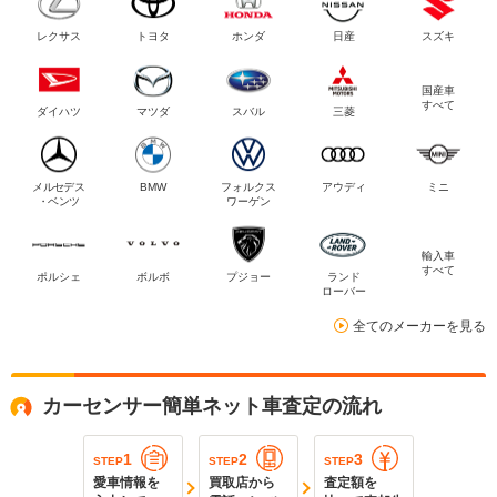
レクサス
トヨタ
ホンダ
日産
スズキ
国産車
すべて
ダイハツ
マツダ
スバル
三菱
メルセデス
BMW
フォルクス
アウディ
ミニ
・ベンツ
ワーゲン
輸入車
すべて
ポルシェ
ボルボ
プジョー
ランド
ローバー
全てのメーカーを見る
カーセンサー簡単ネット車査定の流れ
1
2
3
STEP
STEP
STEP
愛車情報を
買取店から
査定額を