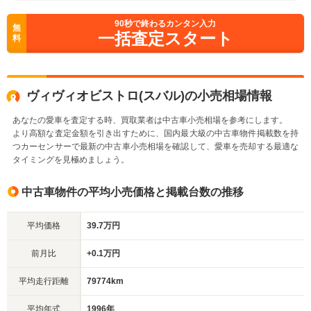
90
秒で終わるカンタン入力
無
一括査定スタート
料
ヴィヴィオビストロ(スバル)の小売相場情報
あなたの愛車を査定する時、買取業者は中古車小売相場を参考にします。
より高額な査定金額を引き出すために、国内最大級の中古車物件掲載数を持
つカーセンサーで最新の中古車小売相場を確認して、愛車を売却する最適な
タイミングを見極めましょう。
中古車物件の平均小売価格と掲載台数の推移
平均価格
39.7万円
前月比
+0.1万円
平均走行距離
79774km
平均年式
1996年