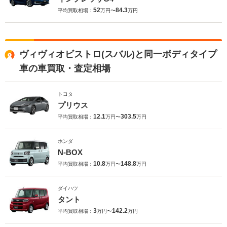
52
84.3
平均買取相場：
万円〜
万円
ヴィヴィオビストロ(スバル)と同一ボディタイプ
車の車買取・査定相場
トヨタ
プリウス
12.1
303.5
平均買取相場：
万円〜
万円
ホンダ
N-BOX
10.8
148.8
平均買取相場：
万円〜
万円
ダイハツ
タント
3
142.2
平均買取相場：
万円〜
万円