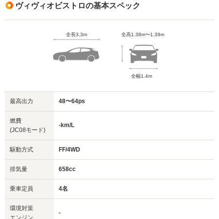
ヴィヴィオビストロの基本スペック
全長3.3m
全高1.38m〜1.39m
全幅1.4m
最高出力
48〜64ps
燃費
-km/L
(JC08モード)
駆動方式
FF/4WD
排気量
658cc
乗車定員
4名
環境対策
-
エンジン