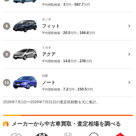
3
587.7
平均買取相場：
万円～
万円
ホンダ
フィット
8
20.5
166.6
平均買取相場：
万円～
万円
トヨタ
アクア
9
14.6
236
平均買取相場：
万円～
万円
日産
ノート
10
7.2
150.5
平均買取相場：
万円～
万円
2026年7月1日〜2026年7月31日の査定依頼数を元に集計。
メーカーから中古車買取・査定相場を調べる