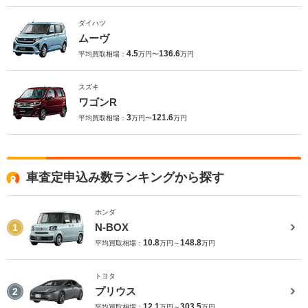
ダイハツ
ムーヴ
4.5
136.6
平均買取相場：
万円〜
万円
スズキ
ワゴンR
3
121.6
平均買取相場：
万円〜
万円
車査定申込み数ランキングから探す
ホンダ
N-BOX
1
10.8
148.8
平均買取相場：
万円～
万円
トヨタ
プリウス
2
12.1
303.5
平均買取相場：
万円～
万円