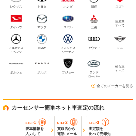
レクサス
トヨタ
ホンダ
日産
スズキ
国産車
すべて
ダイハツ
マツダ
スバル
三菱
メルセデス
BMW
フォルクス
アウディ
ミニ
・ベンツ
ワーゲン
輸入車
すべて
ポルシェ
ボルボ
プジョー
ランド
ローバー
全てのメーカーを見る
カーセンサー簡単ネット車査定の流れ
1
2
3
STEP
STEP
STEP
愛車情報を
買取店から
査定額を
入力して
電話､メール
比べて売却先