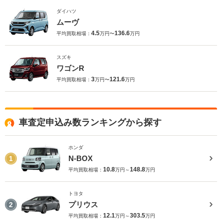
ダイハツ
ムーヴ
4.5
136.6
平均買取相場：
万円〜
万円
スズキ
ワゴンR
3
121.6
平均買取相場：
万円〜
万円
車査定申込み数ランキングから探す
ホンダ
N-BOX
1
10.8
148.8
平均買取相場：
万円～
万円
トヨタ
プリウス
2
12.1
303.5
平均買取相場：
万円～
万円