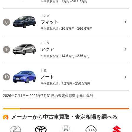
3
587.7
平均買取相場：
万円～
万円
ホンダ
フィット
8
20.5
166.6
平均買取相場：
万円～
万円
トヨタ
アクア
9
14.6
236
平均買取相場：
万円～
万円
日産
ノート
10
7.2
150.5
平均買取相場：
万円～
万円
2026年7月1日〜2026年7月31日の査定依頼数を元に集計。
メーカーから中古車買取・査定相場を調べる