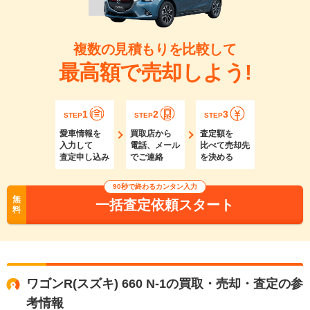
複数の見積もりを比較して
最高額で売却しよう!
1
2
3
STEP
STEP
STEP
愛車情報を
買取店から
査定額を
入力して
電話、メール
比べて売却先
査定申し込み
でご連絡
を決める
90秒で終わるカンタン入力
無
一括査定依頼スタート
料
ワゴンR(スズキ) 660 N-1の買取・売却・査定の参
考情報