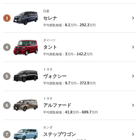
日産
セレナ
3
8.1
292.3
平均買取相場：
万円～
万円
ダイハツ
タント
4
3
142.2
平均買取相場：
万円～
万円
トヨタ
ヴォクシー
5
9.7
372.9
平均買取相場：
万円～
万円
トヨタ
アルファード
6
41.8
689.7
平均買取相場：
万円～
万円
ホンダ
ステップワゴン
7