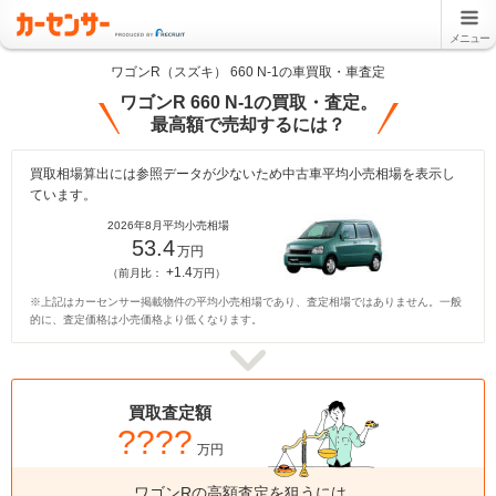
メニュー
ワゴンR（スズキ） 660 N-1の車買取・車査定
ワゴンR 660 N-1の買取・査定。
最高額で売却するには？
買取相場算出には参照データが少ないため中古車平均小売相場を表示し
ています。
2026年8月平均小売相場
53.4
万円
+1.4
（前月比：
万円）
※上記はカーセンサー掲載物件の平均小売相場であり、査定相場ではありません。一般
的に、査定価格は小売価格より低くなります。
買取査定額
????
万円
ワゴンRの高額査定を狙うには、