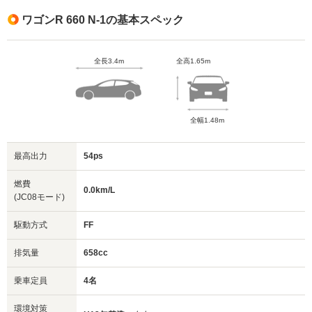
ワゴンR 660 N-1の基本スペック
全長3.4m
全高1.65m
全幅1.48m
最高出力
54ps
燃費
0.0km/L
(JC08モード)
駆動方式
FF
排気量
658cc
乗車定員
4名
環境対策