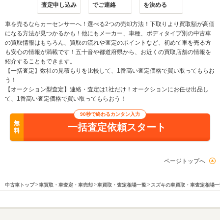
査定申し込み
でご連絡
を決める
車を売るならカーセンサーへ！選べる2つの売却方法！下取りより買取額が高価
になる方法が見つかるかも！他にもメーカー、車種、ボディタイプ別の中古車
の買取情報はもちろん、買取の流れや査定のポイントなど、初めて車を売る方
も安心の情報が満載です！五十音や都道府県から、お近くの買取店舗の情報を
紹介することもできます。
【一括査定】数社の見積もりを比較して、1番高い査定価格で買い取ってもらお
う！
【オークション型査定】連絡・査定は1社だけ！オークションにお任せ出品し
て、1番高い査定価格で買い取ってもらおう！
90秒で終わるカンタン入力
無
一括査定依頼スタート
料
ページトップへ
中古車トップ
車買取・車査定・車売却
車買取・査定相場一覧
スズキの車買取・車査定相場一