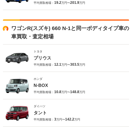
19.2
201.9
平均買取相場：
万円〜
万円
ワゴンR(スズキ) 660 N-1と同一ボディタイプ車の
車買取・査定相場
トヨタ
プリウス
12.1
303.5
平均買取相場：
万円〜
万円
ホンダ
N-BOX
10.8
148.8
平均買取相場：
万円〜
万円
ダイハツ
タント
3
142.2
平均買取相場：
万円〜
万円