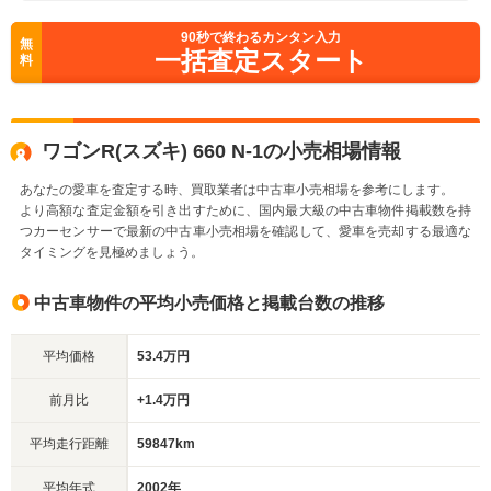
90
秒で終わるカンタン入力
無
一括査定スタート
料
ワゴンR(スズキ) 660 N-1の小売相場情報
あなたの愛車を査定する時、買取業者は中古車小売相場を参考にします。
より高額な査定金額を引き出すために、国内最大級の中古車物件掲載数を持
つカーセンサーで最新の中古車小売相場を確認して、愛車を売却する最適な
タイミングを見極めましょう。
中古車物件の平均小売価格と掲載台数の推移
平均価格
53.4万円
前月比
+1.4万円
平均走行距離
59847km
平均年式
2002年