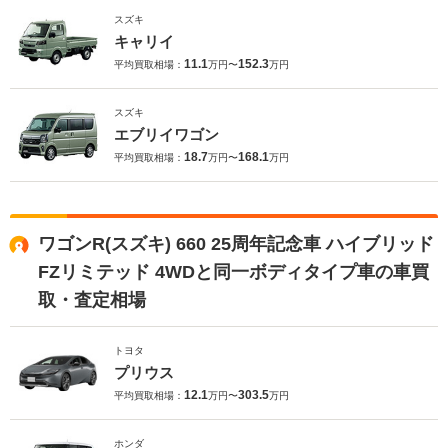
スズキ
キャリイ
11.1
152.3
平均買取相場：
万円〜
万円
スズキ
エブリイワゴン
18.7
168.1
平均買取相場：
万円〜
万円
ワゴンR(スズキ) 660 25周年記念車 ハイブリッド
FZリミテッド 4WDと同一ボディタイプ車の車買
取・査定相場
トヨタ
プリウス
12.1
303.5
平均買取相場：
万円〜
万円
ホンダ