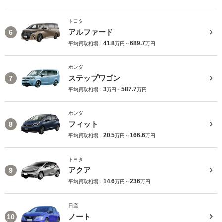
トヨタ
アルファード
6
41.8
689.7
平均買取相場：
万円～
万円
ホンダ
ステップワゴン
7
3
587.7
平均買取相場：
万円～
万円
ホンダ
フィット
8
20.5
166.6
平均買取相場：
万円～
万円
トヨタ
アクア
9
14.6
236
平均買取相場：
万円～
万円
日産
ノート
10