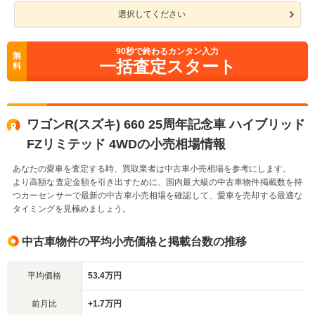
選択してください
90
秒で終わるカンタン入力
無
一括査定スタート
料
ワゴンR(スズキ) 660 25周年記念車 ハイブリッド
FZリミテッド 4WDの小売相場情報
あなたの愛車を査定する時、買取業者は中古車小売相場を参考にします。
より高額な査定金額を引き出すために、国内最大級の中古車物件掲載数を持
つカーセンサーで最新の中古車小売相場を確認して、愛車を売却する最適な
タイミングを見極めましょう。
中古車物件の平均小売価格と掲載台数の推移
平均価格
53.4万円
前月比
+1.7万円