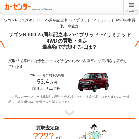
メニュー
ワゴンR（スズキ） 660 25周年記念車 ハイブリッド FZリミテッド 4WDの車買
取・車査定
ワゴンR 660 25周年記念車 ハイブリッド FZリミテッド
4WDの買取・査定。
最高額で売却するには？
買取相場算出には参照データが少ないため中古車平均小売相場を表示し
ています。
2026年8月平均小売相場
53.4
万円
+1.7
（前月比：
万円）
※上記はカーセンサー掲載物件の平均小売相場であり、査定相場ではありません。一般
的に、査定価格は小売価格より低くなります。
買取査定額
????
万円