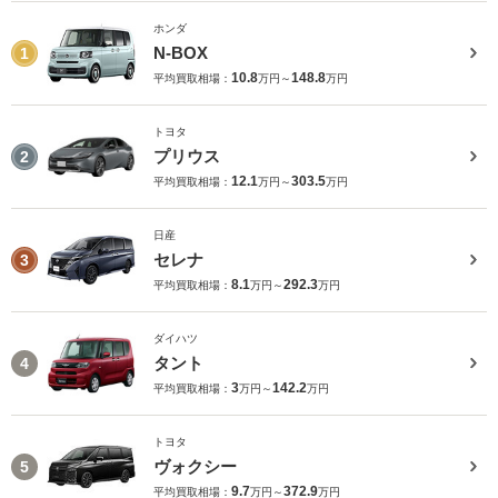
ホンダ
N-BOX
1
10.8
148.8
平均買取相場：
万円～
万円
トヨタ
プリウス
2
12.1
303.5
平均買取相場：
万円～
万円
日産
セレナ
3
8.1
292.3
平均買取相場：
万円～
万円
ダイハツ
タント
4
3
142.2
平均買取相場：
万円～
万円
トヨタ
ヴォクシー
5
9.7
372.9
平均買取相場：
万円～
万円