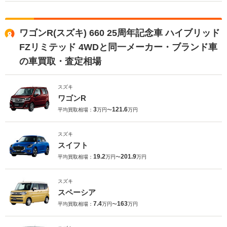
ワゴンR(スズキ) 660 25周年記念車 ハイブリッド
FZリミテッド 4WDと同一メーカー・ブランド車
の車買取・査定相場
スズキ
ワゴンR
3
121.6
平均買取相場：
万円〜
万円
スズキ
スイフト
19.2
201.9
平均買取相場：
万円〜
万円
スズキ
スペーシア
7.4
163
平均買取相場：
万円〜
万円