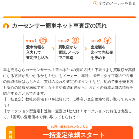
全てのメーカーを見る
カーセンサー簡単ネット車査定の流れ
1
2
3
STEP
STEP
STEP
愛車情報を
買取店から
査定額を
入力して
電話､メール
比べて売却先
査定申し込み
でご連絡
を決める
車を売るならカーセンサーへ！選べる2つの売却方法！下取りより買取額が高価
になる方法が見つかるかも！他にもメーカー、車種、ボディタイプ別の中古車
の買取情報はもちろん、買取の流れや査定のポイントなど、初めて車を売る方
も安心の情報が満載です！五十音や都道府県から、お近くの買取店舗の情報を
紹介することもできます。
【一括査定】数社の見積もりを比較して、1番高い査定価格で買い取ってもらお
う！
【オークション型査定】連絡・査定は1社だけ！オークションにお任せ出品し
て、1番高い査定価格で買い取ってもらおう！
90秒で終わるカンタン入力
無
一括査定依頼スタート
料