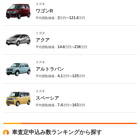
スズキ
ワゴンR
3
121.6
平均買取相場：
万円〜
万円
トヨタ
アクア
14.6
236
平均買取相場：
万円〜
万円
スズキ
アルトラパン
4.1
125
平均買取相場：
万円〜
万円
スズキ
スペーシア
7.4
163
平均買取相場：
万円〜
万円
車査定申込み数ランキングから探す