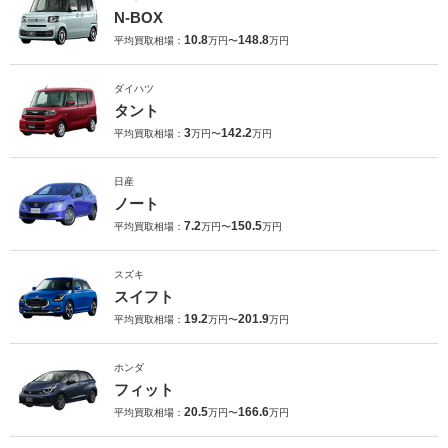
N-BOX
10.8
148.8
平均買取相場：
万円〜
万円
ダイハツ
タント
3
142.2
平均買取相場：
万円〜
万円
日産
ノート
7.2
150.5
平均買取相場：
万円〜
万円
スズキ
スイフト
19.2
201.9
平均買取相場：
万円〜
万円
ホンダ
フィット
20.5
166.6
平均買取相場：
万円〜
万円