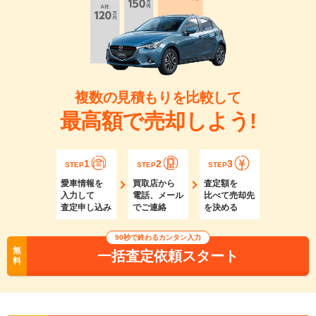
複数の見積もりを比較して
最高額で売却しよう!
1
2
3
STEP
STEP
STEP
愛車情報を
買取店から
査定額を
入力して
電話、メール
比べて売却先
査定申し込み
でご連絡
を決める
90秒で終わるカンタン入力
無
一括査定依頼スタート
料