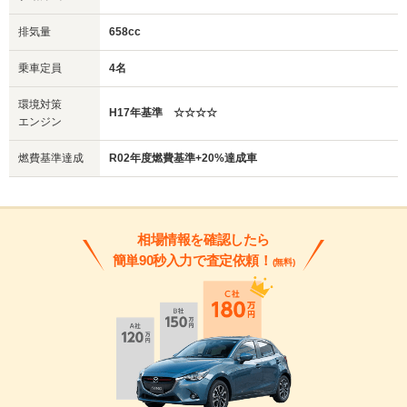
排気量
658cc
乗車定員
4名
環境対策
H17年基準 ☆☆☆☆
エンジン
燃費基準達成
R02年度燃費基準+20%達成車
相場情報を確認したら
簡単90秒入力で査定依頼！
(無料)