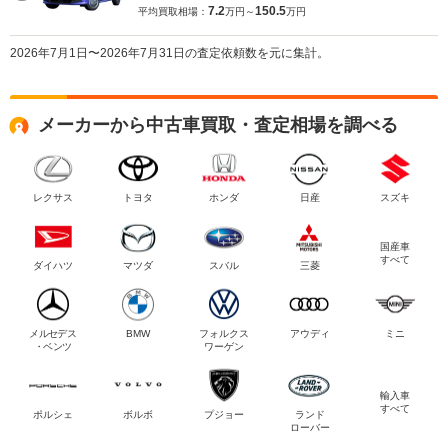
7.2
150.5
平均買取相場：
万円～
万円
2026年7月1日〜2026年7月31日の査定依頼数を元に集計。
メーカーから中古車買取・査定相場を調べる
レクサス
トヨタ
ホンダ
日産
スズキ
国産車
すべて
ダイハツ
マツダ
スバル
三菱
メルセデス
BMW
フォルクス
アウディ
ミニ
・ベンツ
ワーゲン
輸入車
すべて
ポルシェ
ボルボ
プジョー
ランド
ローバー