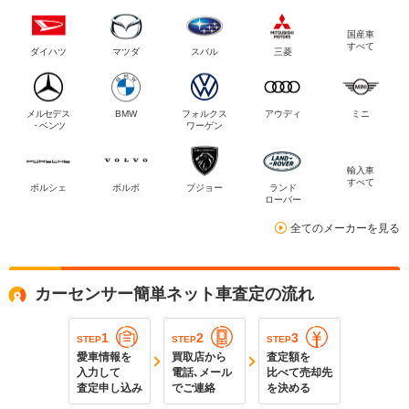
国産車
すべて
ダイハツ
マツダ
スバル
三菱
メルセデス
BMW
フォルクス
アウディ
ミニ
・ベンツ
ワーゲン
輸入車
すべて
ポルシェ
ボルボ
プジョー
ランド
ローバー
全てのメーカーを見る
カーセンサー簡単ネット車査定の流れ
1
2
3
STEP
STEP
STEP
愛車情報を
買取店から
査定額を
入力して
電話､メール
比べて売却先
査定申し込み
でご連絡
を決める