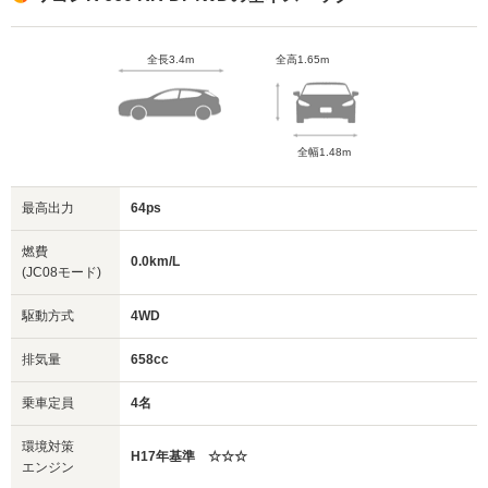
全長3.4m
全高1.65m
全幅1.48m
最高出力
64ps
燃費
0.0km/L
(JC08モード)
駆動方式
4WD
排気量
658cc
乗車定員
4名
環境対策
H17年基準 ☆☆☆
エンジン