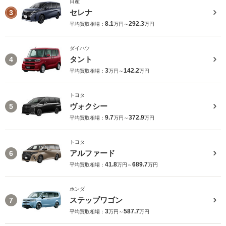
日産
セレナ
3
8.1
292.3
平均買取相場：
万円～
万円
ダイハツ
タント
4
3
142.2
平均買取相場：
万円～
万円
トヨタ
ヴォクシー
5
9.7
372.9
平均買取相場：
万円～
万円
トヨタ
アルファード
6
41.8
689.7
平均買取相場：
万円～
万円
ホンダ
ステップワゴン
7
3
587.7
平均買取相場：
万円～
万円