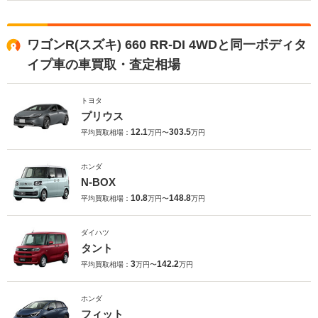
ワゴンR(スズキ) 660 RR-DI 4WDと同一ボディタ
イプ車の車買取・査定相場
トヨタ
プリウス
12.1
303.5
平均買取相場：
万円〜
万円
ホンダ
N-BOX
10.8
148.8
平均買取相場：
万円〜
万円
ダイハツ
タント
3
142.2
平均買取相場：
万円〜
万円
ホンダ
フィット