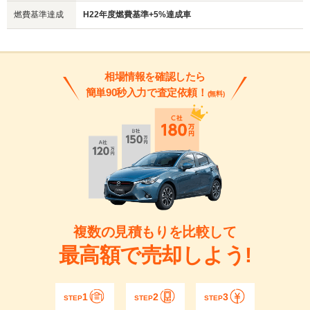
燃費基準達成
H22年度燃費基準+5%達成車
相場情報を確認したら
簡単90秒入力で査定依頼！
(無料)
複数の見積もりを比較して
最高額で売却しよう!
1
2
3
STEP
STEP
STEP