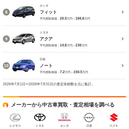
ホンダ
フィット
8
20.5
166.6
平均買取相場：
万円～
万円
トヨタ
アクア
9
14.6
236
平均買取相場：
万円～
万円
日産
ノート
10
7.2
150.5
平均買取相場：
万円～
万円
2026年7月1日〜2026年7月31日の査定依頼数を元に集計。
メーカーから中古車買取・査定相場を調べる
レクサス
トヨタ
ホンダ
日産
スズキ