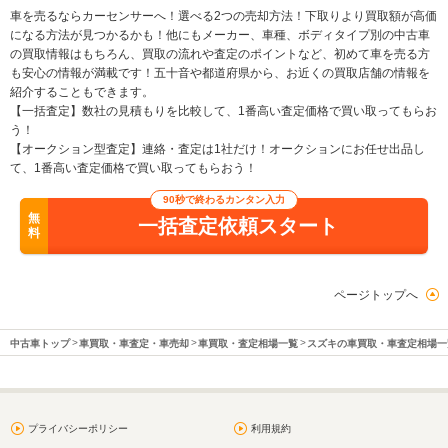
車を売るならカーセンサーへ！選べる2つの売却方法！下取りより買取額が高価
になる方法が見つかるかも！他にもメーカー、車種、ボディタイプ別の中古車
の買取情報はもちろん、買取の流れや査定のポイントなど、初めて車を売る方
も安心の情報が満載です！五十音や都道府県から、お近くの買取店舗の情報を
紹介することもできます。
【一括査定】数社の見積もりを比較して、1番高い査定価格で買い取ってもらお
う！
【オークション型査定】連絡・査定は1社だけ！オークションにお任せ出品し
て、1番高い査定価格で買い取ってもらおう！
90秒で終わるカンタン入力
無
一括査定依頼スタート
料
ページトップへ
中古車トップ
車買取・車査定・車売却
車買取・査定相場一覧
スズキの車買取・車査定相場一
プライバシーポリシー
利用規約