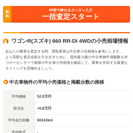
90
秒で終わるカンタン入力
無
一括査定スタート
料
ワゴンR(スズキ) 660 RR-DI 4WDの小売相場情報
あなたの愛車を査定する時、買取業者は中古車小売相場を参考にします。
より高額な査定金額を引き出すために、国内最大級の中古車物件掲載数を持
つカーセンサーで最新の中古車小売相場を確認して、愛車を売却する最適な
タイミングを見極めましょう。
中古車物件の平均小売価格と掲載台数の推移
平均価格
52.9万円
前月比
+0.8万円
平均走行距離
60343km
平均年式
-