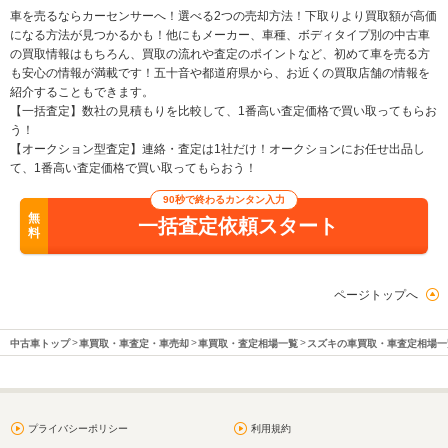
車を売るならカーセンサーへ！選べる2つの売却方法！下取りより買取額が高価
になる方法が見つかるかも！他にもメーカー、車種、ボディタイプ別の中古車
の買取情報はもちろん、買取の流れや査定のポイントなど、初めて車を売る方
も安心の情報が満載です！五十音や都道府県から、お近くの買取店舗の情報を
紹介することもできます。
【一括査定】数社の見積もりを比較して、1番高い査定価格で買い取ってもらお
う！
【オークション型査定】連絡・査定は1社だけ！オークションにお任せ出品し
て、1番高い査定価格で買い取ってもらおう！
90秒で終わるカンタン入力
無
一括査定依頼スタート
料
ページトップへ
中古車トップ
車買取・車査定・車売却
車買取・査定相場一覧
スズキの車買取・車査定相場一
プライバシーポリシー
利用規約