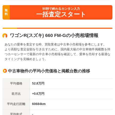
90
秒で終わるカンタン入力
無
一括査定スタート
料
ワゴンR(スズキ) 660 FM-Gの小売相場情報
あなたの愛車を査定する時、買取業者は中古車小売相場を参考にします。
より高額な査定金額を引き出すために、国内最大級の中古車物件掲載数を持
つカーセンサーで最新の中古車小売相場を確認して、愛車を売却する最適な
タイミングを見極めましょう。
中古車物件の平均小売価格と掲載台数の推移
平均価格
52.8万円
前月比
+0.6万円
平均走行距離
60684km
平均年式
-