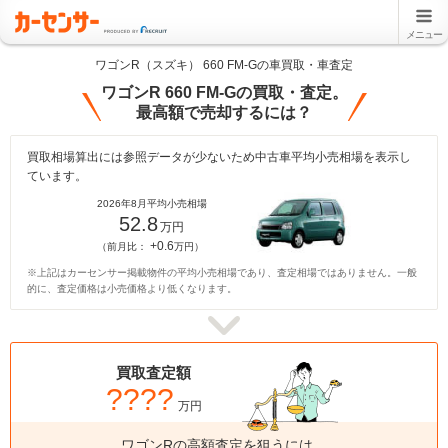
メニュー
ワゴンR（スズキ） 660 FM-Gの車買取・車査定
ワゴンR 660 FM-Gの買取・査定。
最高額で売却するには？
買取相場算出には参照データが少ないため中古車平均小売相場を表示し
ています。
2026年8月平均小売相場
52.8
万円
+0.6
（前月比：
万円）
※上記はカーセンサー掲載物件の平均小売相場であり、査定相場ではありません。一般
的に、査定価格は小売価格より低くなります。
買取査定額
????
万円
ワゴンRの高額査定を狙うには、