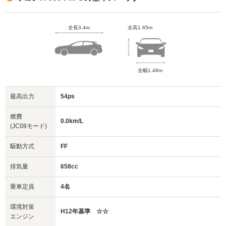
全長3.4m
全高1.65m
全幅1.48m
最高出力
54ps
燃費
0.0km/L
(JC08モード)
駆動方式
FF
排気量
658cc
乗車定員
4名
環境対策
H12年基準 ☆☆
エンジン