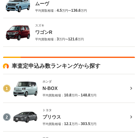
ムーヴ
4.5
136.6
平均買取相場：
万円〜
万円
スズキ
ワゴンR
3
121.6
平均買取相場：
万円〜
万円
車査定申込み数ランキングから探す
ホンダ
N-BOX
1
10.8
148.8
平均買取相場：
万円～
万円
トヨタ
プリウス
2
12.1
303.5
平均買取相場：
万円～
万円