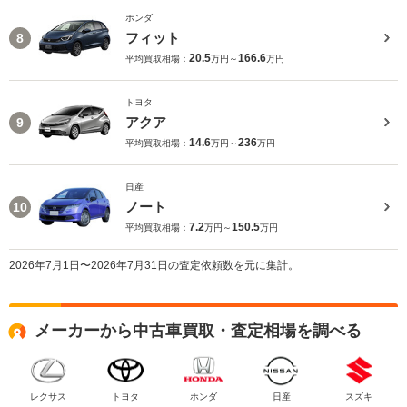
ホンダ
フィット
8
20.5
166.6
平均買取相場：
万円～
万円
トヨタ
アクア
9
14.6
236
平均買取相場：
万円～
万円
日産
ノート
10
7.2
150.5
平均買取相場：
万円～
万円
2026年7月1日〜2026年7月31日の査定依頼数を元に集計。
メーカーから中古車買取・査定相場を調べる
レクサス
トヨタ
ホンダ
日産
スズキ