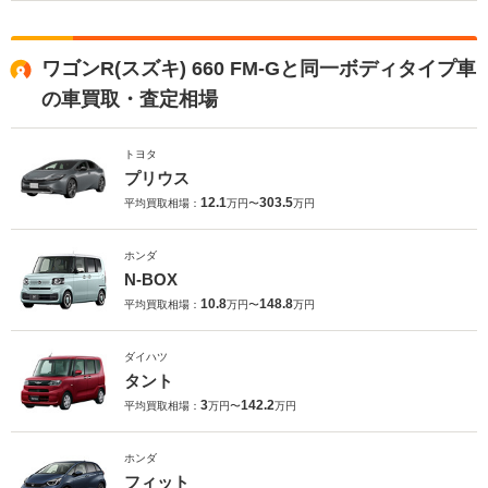
ワゴンR(スズキ) 660 FM-Gと同一ボディタイプ車
の車買取・査定相場
トヨタ
プリウス
12.1
303.5
平均買取相場：
万円〜
万円
ホンダ
N-BOX
10.8
148.8
平均買取相場：
万円〜
万円
ダイハツ
タント
3
142.2
平均買取相場：
万円〜
万円
ホンダ
フィット