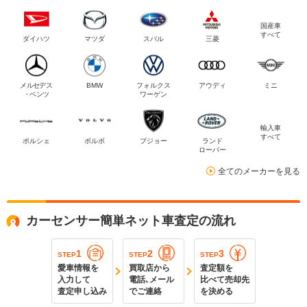
国産車
すべて
ダイハツ
マツダ
スバル
三菱
メルセデス
BMW
フォルクス
アウディ
ミニ
・ベンツ
ワーゲン
輸入車
すべて
ポルシェ
ボルボ
プジョー
ランド
ローバー
全てのメーカーを見る
カーセンサー簡単ネット車査定の流れ
1
2
3
STEP
STEP
STEP
愛車情報を
買取店から
査定額を
入力して
電話､メール
比べて売却先
査定申し込み
でご連絡
を決める