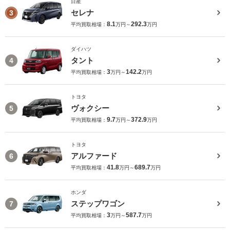
日産
セレナ
3
8.1
292.3
平均買取相場：
万円～
万円
ダイハツ
タント
4
3
142.2
平均買取相場：
万円～
万円
トヨタ
ヴォクシー
5
9.7
372.9
平均買取相場：
万円～
万円
トヨタ
アルファード
6
41.8
689.7
平均買取相場：
万円～
万円
ホンダ
ステップワゴン
7
3
587.7
平均買取相場：
万円～
万円