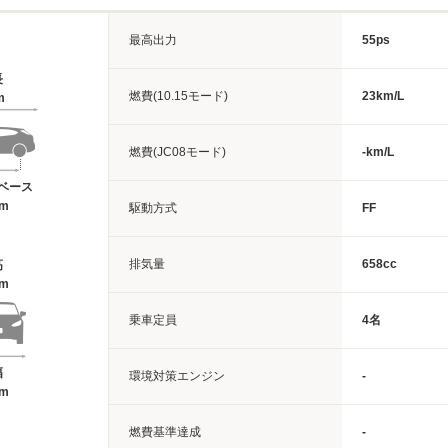
最高出力
55ps
長
燃費(10.15モード)
23km/L
m
燃費(JC08モード)
-km/L
ベース
6m
駆動方式
FF
排気量
658cc
高
5m
乗車定員
4名
幅
環境対策エンジン
-
8m
燃費基準達成
-