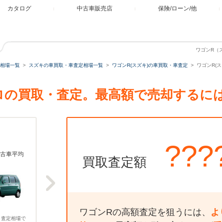
カタログ
中古車販売店
保険/ローン/他
ワゴンR（ス
相場一覧
スズキの車買取・車査定相場一覧
ワゴンR(スズキ)の車買取・車査定
ワゴンR(ス
エアロの買取・査定。最高額で売却するに
???
古車平均
買取査定額
ワゴンRの高額査定を狙うには、
よ
、査定相場で