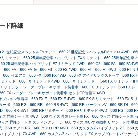
レード詳細
60 21世紀記念スペシャルFMエアロ
660 21世紀記念スペシャルFMエアロ 4WD
66
 Xリミテッド
660 25周年記念車 ハイブリッド FXリミテッド
660 25周年記念車
660 25周年記念車 ハイブリッド FZリミテッド 4WD
660 C2
660 FA
660 FA 4W
D
660 FM
660 FM-G
660 FS
660 FS 4WD
660 FT
660 FT 4WD
660 FT 
660 FTエアロ
660 FX
660 FX 4WD
660 FX アイドリングストップ
660 F
 リミテッド
660 FX リミテッド 4WD
660 FX リミテッド II
660 FX リミテッド II 
0 FX リミテッド レーダーブレーキサポート装着車
660 FX リミテッドII
660 FX
660 FX レーダーブレーキサポート装着車 セットOP装着車 4WD
トオプション装着車
660 FX-E
660 FX-E 4WD
660 FX-S リミテッド
660 FX-S
-1ターボ
660 RG
660 RR
660 RR 4WD
660 RR バージョンV
660 RR-DI
660
WD
660 RR-SWT
660 RRリミテッド
660 RRリミテッド 4WD
660 RS
660 R
ウィズ 昇降シート車 4WD
660 ウィズ 昇降シート車 FX
660 ウィズ 昇降シート車 F
 ウィズ 昇降シート車 スティングレー L
660 ウィズ 車いす移動車 リヤシート付 手
式
660 エアロ RR
660 エアロ RR 4WD
660 カスタムZ ハイブリッド ZT
660
 ハイブリッド ZX 4WD
660 カスタムZ ハイブリッド ZX アップグレードパッケー