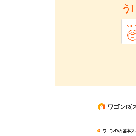
う!
STEP
ワゴンR(
ワゴンRの基本ス