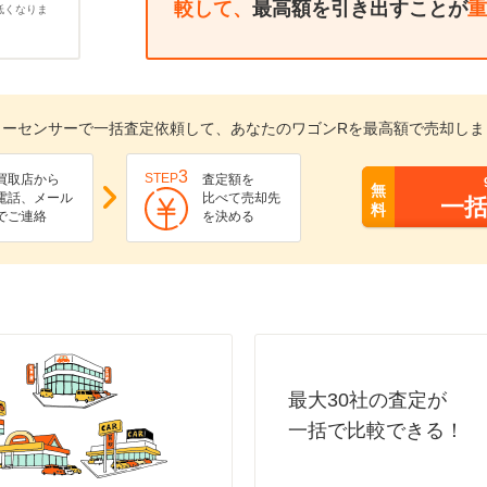
較して、
最高額を引き出すことが
重
低くなりま
カーセンサーで一括査定依頼して、あなたのワゴンRを最高額で売却しま
3
STEP
買取店から
査定額を
無
電話、メール
比べて売却先
一
料
でご連絡
を決める
最大30社の査定が
一括で比較できる！