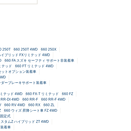
0 250T
660 250T 4WD
660 250X
 ハイブリッド FXリミテッド 4WD
D
660 FA スズキ セーフティ サポート非装着車
リミテッド
660 FT リミテッド 4WD
X セットオプション装着車
4WD
 レーダーブレーキサポート装着車
 リミテッド 4WD
660 FX-T リミテッド
660 FZ
 RR-DI 4WD
660 RR-F
660 RR-F 4WD
V
660 RV 4WD
660 RX
660 ZL
Z
660 ウィズ 昇降シート車 FZ 4WD
動固定式
 カスタムZ ハイブリッド ZT 4WD
ジ装着車