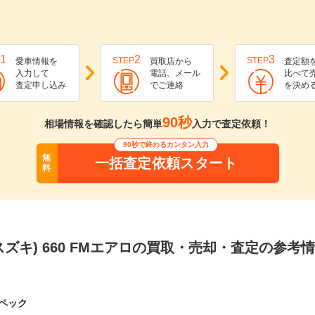
1
2
3
STEP
STEP
愛車情報を
買取店から
査定額
入力して
電話、メール
比べて
査定申し込み
でご連絡
を決め
90秒
相場情報を確認したら簡単
入力で査定依頼！
90秒で終わるカンタン入力
無
一括査定依頼スタート
料
スズキ) 660 FMエアロの買取・売却・査定の参考
ペック