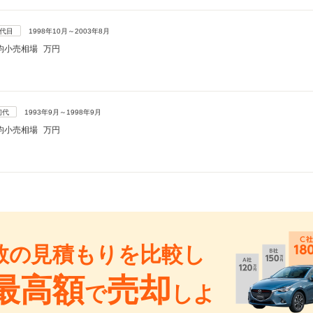
2代目
1998年10月～2003年8月
均小売相場
万円
初代
1993年9月～1998年9月
均小売相場
万円
数の見積もりを比較し
最高額
売却
で
しよ