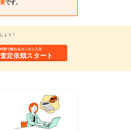
要
です。
しょう！
90秒で終わるカンタン入力
括査定依頼スタート