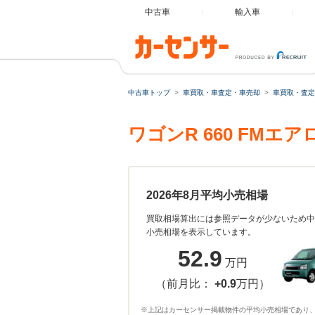
中古車
輸入車
中古車トップ
車買取・車査定・車売却
車買取・査定
ワゴンR 660 FM
2026年8月平均小売相場
買取相場算出には参照データが少ないため中
小売相場を表示しています。
52.9
万円
（前月比：
+0.9
万円）
※上記はカーセンサー掲載物件の平均小売相場であり