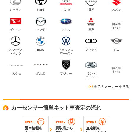
レクサス
トヨタ
ホンダ
日産
スズキ
国産車
すべて
ダイハツ
マツダ
スバル
三菱
メルセデス
BMW
フォルクス
アウディ
ミニ
・ベンツ
ワーゲン
輸入車
すべて
ポルシェ
ボルボ
プジョー
ランド
ローバー
全てのメーカーを見る
カーセンサー簡単ネット車査定の流れ
1
2
3
STEP
STEP
STEP
愛車情報を
買取店から
査定額を