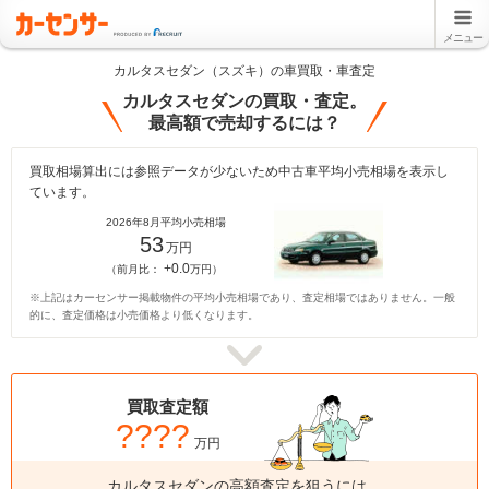
メニュー
カルタスセダン（スズキ）の車買取・車査定
カルタスセダンの買取・査定。
最高額で売却するには？
買取相場算出には参照データが少ないため中古車平均小売相場を表示し
ています。
2026年8月平均小売相場
53
万円
+0.0
（前月比：
万円）
※上記はカーセンサー掲載物件の平均小売相場であり、査定相場ではありません。一般
的に、査定価格は小売価格より低くなります。
買取査定額
????
万円
カルタスセダンの高額査定を狙うには、