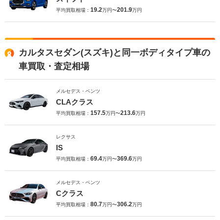
19.2
201.9
平均買取相場：
万円〜
万円
カルタスセダン(スズキ)と同一ボディタイプ車の
車買取・査定相場
メルセデス・ベンツ
CLAクラス
157.5
213.6
平均買取相場：
万円〜
万円
レクサス
IS
69.4
369.6
平均買取相場：
万円〜
万円
メルセデス・ベンツ
Cクラス
80.7
306.2
平均買取相場：
万円〜
万円