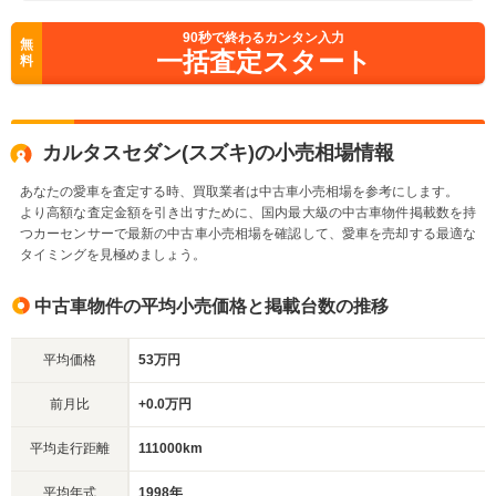
90
秒で終わるカンタン入力
無
一括査定スタート
料
カルタスセダン(スズキ)の小売相場情報
あなたの愛車を査定する時、買取業者は中古車小売相場を参考にします。
より高額な査定金額を引き出すために、国内最大級の中古車物件掲載数を持
つカーセンサーで最新の中古車小売相場を確認して、愛車を売却する最適な
タイミングを見極めましょう。
中古車物件の平均小売価格と掲載台数の推移
平均価格
53万円
前月比
+0.0万円
平均走行距離
111000km
平均年式
1998年