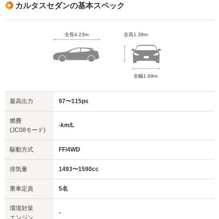
カルタスセダンの基本スペック
全長4.23m
全高1.39m
全幅1.69m
最高出力
97〜115ps
燃費
-km/L
(JC08モード)
駆動方式
FF/4WD
排気量
1493〜1590cc
乗車定員
5名
環境対策
-
エンジン