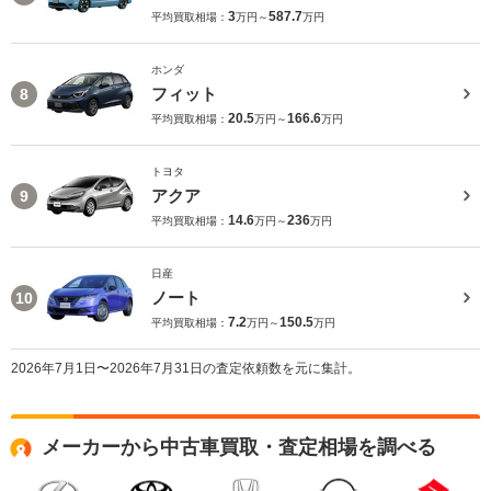
3
587.7
平均買取相場：
万円～
万円
ホンダ
フィット
8
20.5
166.6
平均買取相場：
万円～
万円
トヨタ
アクア
9
14.6
236
平均買取相場：
万円～
万円
日産
ノート
10
7.2
150.5
平均買取相場：
万円～
万円
2026年7月1日〜2026年7月31日の査定依頼数を元に集計。
メーカーから中古車買取・査定相場を調べる