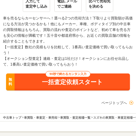
入力して
電話､メール
比べて売却先
査定申し込み
でご連絡
を決める
車を売るならカーセンサーへ！選べる2つの売却方法！下取りより買取額が高価
になる方法が見つかるかも！他にもメーカー、車種、ボディタイプ別の中古車
の買取情報はもちろん、買取の流れや査定のポイントなど、初めて車を売る方
も安心の情報が満載です！五十音や都道府県から、お近くの買取店舗の情報を
紹介することもできます。
【一括査定】数社の見積もりを比較して、1番高い査定価格で買い取ってもらお
う！
【オークション型査定】連絡・査定は1社だけ！オークションにお任せ出品し
て、1番高い査定価格で買い取ってもらおう！
90秒で終わるカンタン入力
無
一括査定依頼スタート
料
ページトップへ
中古車トップ
車買取・車査定・車売却
車買取・査定相場一覧
スズキの車買取・車査定相場一