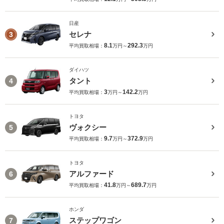
日産
セレナ
3
8.1
292.3
平均買取相場：
万円～
万円
ダイハツ
タント
4
3
142.2
平均買取相場：
万円～
万円
トヨタ
ヴォクシー
5
9.7
372.9
平均買取相場：
万円～
万円
トヨタ
アルファード
6
41.8
689.7
平均買取相場：
万円～
万円
ホンダ
ステップワゴン
7