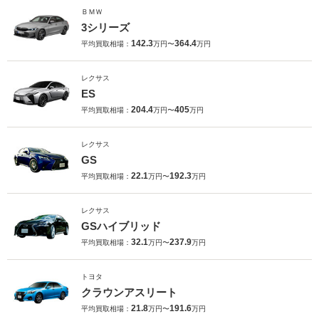
ＢＭＷ
3シリーズ
142.3
364.4
平均買取相場：
万円〜
万円
レクサス
ES
204.4
405
平均買取相場：
万円〜
万円
レクサス
GS
22.1
192.3
平均買取相場：
万円〜
万円
レクサス
GSハイブリッド
32.1
237.9
平均買取相場：
万円〜
万円
トヨタ
クラウンアスリート
21.8
191.6
平均買取相場：
万円〜
万円