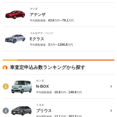
マツダ
アテンザ
43.6
79.1
平均買取相場：
万円〜
万円
メルセデス・ベンツ
Eクラス
3
1280.8
平均買取相場：
万円〜
万円
車査定申込み数ランキングから探す
ホンダ
N-BOX
1
10.8
148.8
平均買取相場：
万円～
万円
トヨタ
プリウス
2
12.1
303.5
平均買取相場：
万円～
万円