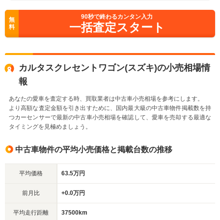
90
秒で終わるカンタン入力
無
一括査定スタート
料
カルタスクレセントワゴン(スズキ)の小売相場情
報
あなたの愛車を査定する時、買取業者は中古車小売相場を参考にします。
より高額な査定金額を引き出すために、国内最大級の中古車物件掲載数を持
つカーセンサーで最新の中古車小売相場を確認して、愛車を売却する最適な
タイミングを見極めましょう。
中古車物件の平均小売価格と掲載台数の推移
平均価格
63.5万円
前月比
+0.0万円
平均走行距離
37500km