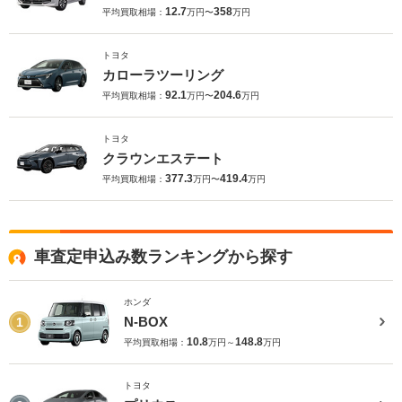
12.7
358
平均買取相場：
万円〜
万円
トヨタ
カローラツーリング
92.1
204.6
平均買取相場：
万円〜
万円
トヨタ
クラウンエステート
377.3
419.4
平均買取相場：
万円〜
万円
車査定申込み数ランキングから探す
ホンダ
N-BOX
1
10.8
148.8
平均買取相場：
万円～
万円
トヨタ