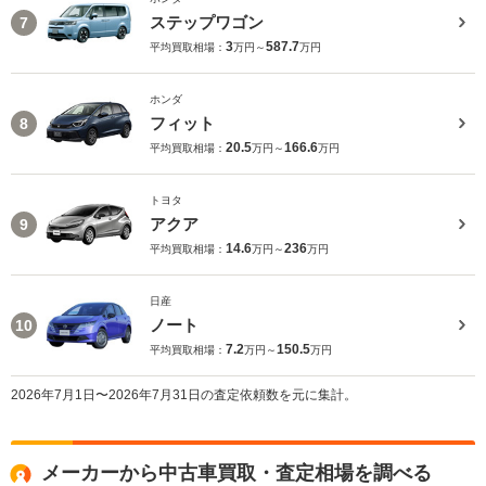
ステップワゴン
7
3
587.7
平均買取相場：
万円～
万円
ホンダ
フィット
8
20.5
166.6
平均買取相場：
万円～
万円
トヨタ
アクア
9
14.6
236
平均買取相場：
万円～
万円
日産
ノート
10
7.2
150.5
平均買取相場：
万円～
万円
2026年7月1日〜2026年7月31日の査定依頼数を元に集計。
メーカーから中古車買取・査定相場を調べる