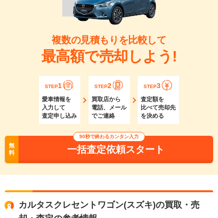
複数の見積もりを比較して
最高額で売却しよう!
1
2
3
STEP
STEP
STEP
愛車情報を
買取店から
査定額を
入力して
電話、メール
比べて売却先
査定申し込み
でご連絡
を決める
90秒で終わるカンタン入力
無
一括査定依頼スタート
料
カルタスクレセントワゴン(スズキ)の買取・売