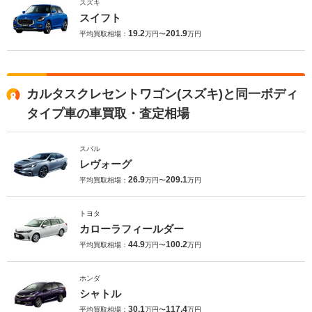
スズキ
スイフト
19.2
201.9
平均買取相場：
万円〜
万円
カルタスクレセントワゴン(スズキ)と同一ボディ
タイプ車の車買取・査定相場
スバル
レヴォーグ
26.9
209.1
平均買取相場：
万円〜
万円
トヨタ
カローラフィールダー
44.9
100.2
平均買取相場：
万円〜
万円
ホンダ
シャトル
30.1
117.4
平均買取相場：
万円〜
万円