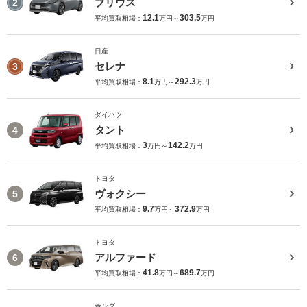
プリウス
2
12.1
303.5
平均買取相場：
万円～
万円
日産
セレナ
3
8.1
292.3
平均買取相場：
万円～
万円
ダイハツ
タント
4
3
142.2
平均買取相場：
万円～
万円
トヨタ
ヴォクシー
5
9.7
372.9
平均買取相場：
万円～
万円
トヨタ
アルファード
6
41.8
689.7
平均買取相場：
万円～
万円
ホンダ