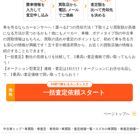
愛車情報を
買取店から
査定額を
入力して
電話､メール
比べて売却先
査定申し込み
でご連絡
を決める
車を売るならカーセンサーへ！選べる2つの売却方法！下取りより買取額が高価
になる方法が見つかるかも！他にもメーカー、車種、ボディタイプ別の中古車
の買取情報はもちろん、買取の流れや査定のポイントなど、初めて車を売る方
も安心の情報が満載です！五十音や都道府県から、お近くの買取店舗の情報を
紹介することもできます。
【一括査定】数社の見積もりを比較して、1番高い査定価格で買い取ってもらお
う！
【オークション型査定】連絡・査定は1社だけ！オークションにお任せ出品し
て、1番高い査定価格で買い取ってもらおう！
90秒で終わるカンタン入力
無
一括査定依頼スタート
料
ページトップへ
中古車トップ
車買取・車査定・車売却
車買取・査定相場一覧
スズキの車買取・車査定相場一