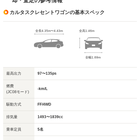
却・査定の参考情報
カルタスクレセントワゴンの基本スペック
全長4.35m〜4.43m
全高1.46m
全幅1.69m
最高出力
97〜135ps
燃費
-km/L
(JC08モード)
駆動方式
FF/4WD
排気量
1493〜1839cc
乗車定員
5名