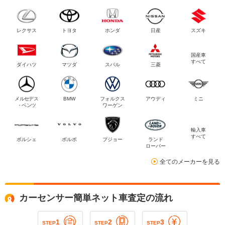
レクサス
トヨタ
ホンダ
日産
スズキ
国産車
すべて
ダイハツ
マツダ
スバル
三菱
メルセデス
BMW
フォルクス
アウディ
ミニ
・ベンツ
ワーゲン
輸入車
すべて
ポルシェ
ボルボ
プジョー
ランド
ローバー
全てのメーカーを見る
カーセンサー簡単ネット車査定の流れ
1
2
3
STEP
STEP
STEP