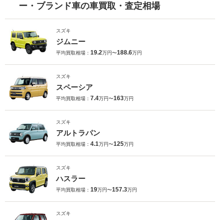
ー・ブランド車の車買取・査定相場
スズキ
ジムニー
19.2
188.6
平均買取相場：
万円〜
万円
スズキ
スペーシア
7.4
163
平均買取相場：
万円〜
万円
スズキ
アルトラパン
4.1
125
平均買取相場：
万円〜
万円
スズキ
ハスラー
19
157.3
平均買取相場：
万円〜
万円
スズキ